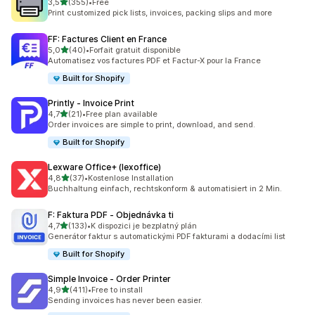
z 5 hvězd
3,5
(355)
•
Free
Celkový počet recenzí: 355
Print customized pick lists, invoices, packing slips and more
FF: Factures Client en France
z 5 hvězd
5,0
(40)
•
Forfait gratuit disponible
Celkový počet recenzí: 40
Automatisez vos factures PDF et Factur-X pour la France
Built for Shopify
Printly ‑ Invoice Print
z 5 hvězd
4,7
(21)
•
Free plan available
Celkový počet recenzí: 21
Order invoices are simple to print, download, and send.
Built for Shopify
Lexware Office+ (lexoffice)
z 5 hvězd
4,8
(37)
•
Kostenlose Installation
Celkový počet recenzí: 37
Buchhaltung einfach, rechtskonform & automatisiert in 2 Min.
F: Faktura PDF ‑ Objednávka ti
z 5 hvězd
4,7
(133)
•
K dispozici je bezplatný plán
Celkový počet recenzí: 133
Generátor faktur s automatickými PDF fakturami a dodacími list
Built for Shopify
Simple Invoice ‑ Order Printer
z 5 hvězd
4,9
(411)
•
Free to install
Celkový počet recenzí: 411
Sending invoices has never been easier.