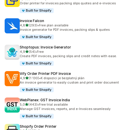
Celkový počet recenzí: 161
Order printer for invoices packing slips quotes and e-invoices
Built for Shopify
Invoice Falcon
z 5 hvězd
4,8
(293)
•
Free plan available
Celkový počet recenzí: 293
Invoice generator for PDF invoices, packing slips & quotes
Built for Shopify
Shoptopus: Invoice Generator
z 5 hvězd
4,9
(54)
•
Free
Celkový počet recenzí: 54
Create PDF invoices, packing slips and credit notes with ease.
Built for Shopify
Vify Order Printer PDF Invoice
z 5 hvězd
4,9
(1 130)
•
K dispozici je bezplatný plán
Celkový počet recenzí: 1130
An invoice generator to easily custom and print order document
Built for Shopify
WebPlanex: GST Invoice India
z 5 hvězd
5,0
(443)
•
Free trial available
Celkový počet recenzí: 443
Manage GST invoices, reports, and e-Invoices seamlessly
Built for Shopify
Shopify Order Printer