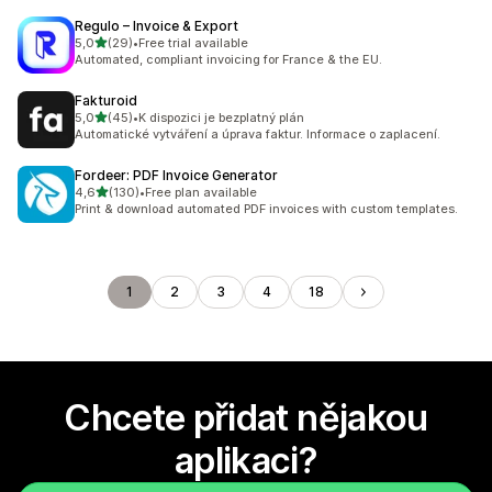
Regulo – Invoice & Export
z 5 hvězd
5,0
(29)
•
Free trial available
Celkový počet recenzí: 29
Automated, compliant invoicing for France & the EU.
Fakturoid
z 5 hvězd
5,0
(45)
•
K dispozici je bezplatný plán
Celkový počet recenzí: 45
Automatické vytváření a úprava faktur. Informace o zaplacení.
Fordeer: PDF Invoice Generator
z 5 hvězd
4,6
(130)
•
Free plan available
Celkový počet recenzí: 130
Print & download automated PDF invoices with custom templates.
1
2
3
4
18
Chcete přidat nějakou
aplikaci?