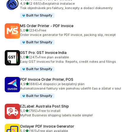
z 5 hvězd
4,9
(2 685)
•
Bezplatná instalace
Celkový počet recenzí: 2685
Tisk objednávek pro faktury, koncepty a dodací dokumenty
Built for Shopify
MS Order Printer ‑ PDF Invoice
z 5 hvězd
5,0
(234)
•
Free
Celkový počet recenzí: 234
Order invoice generator for PDF invoice, packing slip, receipt
Built for Shopify
GST Pro: GST Invoice India
z 5 hvězd
5,0
(247)
•
Free plan available
Celkový počet recenzí: 247
Easy GST invoices for India. Reports, credit notes and filings
Built for Shopify
PDF Invoice Order Printer, POS
z 5 hvězd
4,9
(686)
•
K dispozici je bezplatný plán
Celkový počet recenzí: 686
Automatizované faktury vám pomohou ušetřit čas a zůstat v soul
Built for Shopify
EZLabel: Australia Post Ship
z 5 hvězd
5,0
(795)
•
Free to install
Celkový počet recenzí: 795
MyPost Business shipping labels made simple!
Oxilayer PDF Invoice Generator
z 5 hvězd
5,0
(161)
•
Free plan available