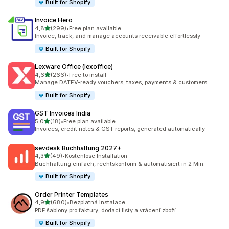
Built for Shopify
Invoice Hero
z 5 hvězd
4,8
(299)
•
Free plan available
Celkový počet recenzí: 299
Invoice, track, and manage accounts receivable effortlessly
Built for Shopify
Lexware Office (lexoffice)
z 5 hvězd
4,6
(266)
•
Free to install
Celkový počet recenzí: 266
Manage DATEV-ready vouchers, taxes, payments & customers
Built for Shopify
GST Invoices India
z 5 hvězd
5,0
(18)
•
Free plan available
Celkový počet recenzí: 18
Invoices, credit notes & GST reports, generated automatically
sevdesk Buchhaltung 2027+
z 5 hvězd
4,3
(49)
•
Kostenlose Installation
Celkový počet recenzí: 49
Buchhaltung einfach, rechtskonform & automatisiert in 2 Min.
Built for Shopify
Order Printer Templates
z 5 hvězd
4,9
(680)
•
Bezplatná instalace
Celkový počet recenzí: 680
PDF šablony pro faktury, dodací listy a vrácení zboží.
Built for Shopify