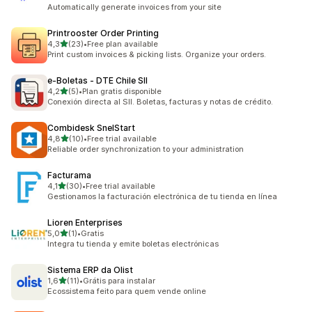
Automatically generate invoices from your site
Printrooster Order Printing
av 5 stjerner
4,3
(23)
•
Free plan available
Totalt 23 omtaler
Print custom invoices & picking lists. Organize your orders.
e‑Boletas ‑ DTE Chile SII
av 5 stjerner
4,2
(5)
•
Plan gratis disponible
Totalt 5 omtaler
Conexión directa al SII. Boletas, facturas y notas de crédito.
Combidesk SnelStart
av 5 stjerner
4,8
(10)
•
Free trial available
Totalt 10 omtaler
Reliable order synchronization to your administration
Facturama
av 5 stjerner
4,1
(30)
•
Free trial available
Totalt 30 omtaler
Gestionamos la facturación electrónica de tu tienda en línea
Lioren Enterprises
av 5 stjerner
5,0
(1)
•
Gratis
Totalt 1 omtaler
Integra tu tienda y emite boletas electrónicas
Sistema ERP da Olist
av 5 stjerner
1,6
(11)
•
Grátis para instalar
Totalt 11 omtaler
Ecossistema feito para quem vende online