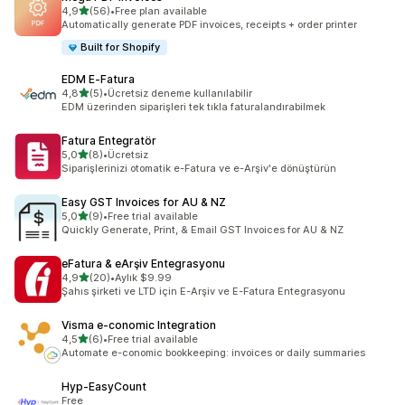
av 5 stjerner
4,9
(56)
•
Free plan available
Totalt 56 omtaler
Automatically generate PDF invoices, receipts + order printer
Built for Shopify
EDM E‑Fatura
av 5 stjerner
4,8
(5)
•
Ücretsiz deneme kullanılabilir
Totalt 5 omtaler
EDM üzerinden siparişleri tek tıkla faturalandırabilmek
Fatura Entegratör
av 5 stjerner
5,0
(8)
•
Ücretsiz
Totalt 8 omtaler
Siparişlerinizi otomatik e-Fatura ve e-Arşiv'e dönüştürün
Easy GST Invoices for AU & NZ
av 5 stjerner
5,0
(9)
•
Free trial available
Totalt 9 omtaler
Quickly Generate, Print, & Email GST Invoices for AU & NZ
eFatura & eArşiv Entegrasyonu
av 5 stjerner
4,9
(20)
•
Aylık $9.99
Totalt 20 omtaler
Şahıs şirketi ve LTD için E-Arşiv ve E-Fatura Entegrasyonu
Visma e‑conomic Integration
av 5 stjerner
4,5
(6)
•
Free trial available
Totalt 6 omtaler
Automate e-conomic bookkeeping: invoices or daily summaries
Hyp‑EasyCount
Free