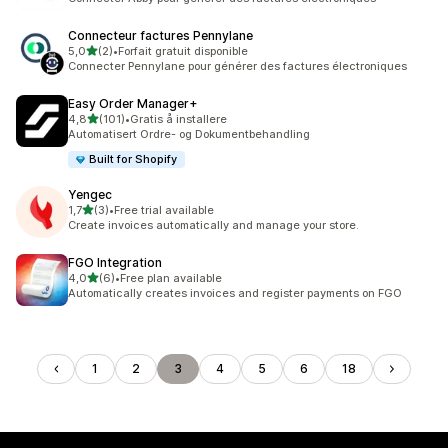
Connecteur factures Pennylane
av 5 stjerner
5,0
(2)
•
Forfait gratuit disponible
Totalt 2 omtaler
Connecter Pennylane pour générer des factures électroniques
Easy Order Manager+
av 5 stjerner
4,8
(101)
•
Gratis å installere
Totalt 101 omtaler
Automatisert Ordre- og Dokumentbehandling
Built for Shopify
Yengec
av 5 stjerner
1,7
(3)
•
Free trial available
Totalt 3 omtaler
Create invoices automatically and manage your store.
FGO Integration
av 5 stjerner
4,0
(6)
•
Free plan available
Totalt 6 omtaler
Automatically creates invoices and register payments on FGO
1
2
3
4
5
6
18