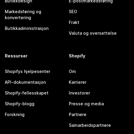
Butikkdesign
E-postmarkedsføring
Markedsføring og
SEO
konvertering
Frakt
Butikkadministrasjon
Valuta og oversettelse
Ressurser
Shopify
Shopifys hjelpesenter
Om
API-dokumentasjon
Karrierer
Shopify-fellesskapet
Investorer
Shopify-blogg
Presse og media
Forskning
Partnere
Samarbeidspartnere