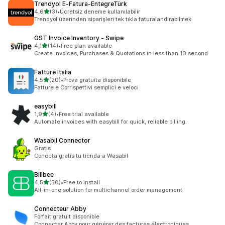
Trendyol E‑Fatura‑EntegreTürk
av 5 stjerner
4,6
(3)
•
Ücretsiz deneme kullanılabilir
Totalt 3 omtaler
Trendyol üzerinden siparişleri tek tıkla faturalandırabilmek
GST Invoice Inventory ‑ Swipe
av 5 stjerner
4,1
(14)
•
Free plan available
Totalt 14 omtaler
Create Invoices, Purchases & Quotations in less than 10 second
Fatture Italia
av 5 stjerner
4,5
(20)
•
Prova gratuita disponibile
Totalt 20 omtaler
Fatture e Corrispettivi semplici e veloci
easybill
av 5 stjerner
1,9
(4)
•
Free trial available
Totalt 4 omtaler
Automate invoices with easybill for quick, reliable billing.
Wasabil Connector
Gratis
Conecta gratis tu tienda a Wasabil
Billbee
av 5 stjerner
4,5
(50)
•
Free to install
Totalt 50 omtaler
All-in-one solution for multichannel order management
Connecteur Abby
Forfait gratuit disponible
Connecter Abby pour générer des factures électroniques