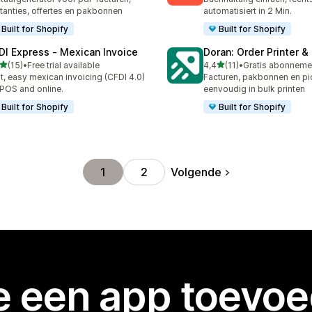
tanties, offertes en pakbonnen
automatisiert in 2 Min.
Built for Shopify
Built for Shopify
DI Express ‑ Mexican Invoice
Doran: Order Printer &
van 5 sterren
van 5 sterren
(15)
•
Free trial available
4,4
(11)
•
recensies in totaal
11 recensies in totaal
t, easy mexican invoicing (CFDI 4.0)
Facturen, pakbonnen en pic
 POS and online.
eenvoudig in bulk printen
Built for Shopify
Built for Shopify
Volgende
1
2
je een app toevo