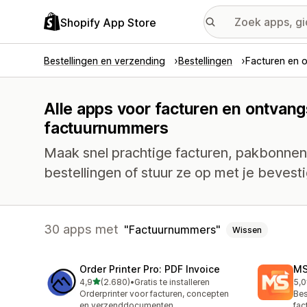
Shopify App Store
Bestellingen en verzending
Bestellingen
Facturen en 
Alle apps voor facturen en ontvang
factuurnummers
Maak snel prachtige facturen, pakbonnen
bestellingen of stuur ze op met je bevesti
30 apps met
Factuurnummers
Wissen
Order Printer Pro: PDF Invoice
MS
van 5 sterren
4,9
(2.680)
•
Gratis te installeren
5,0
2680 recensies in totaal
233
Orderprinter voor facturen, concepten
Bes
en verzenddocumenten
fac