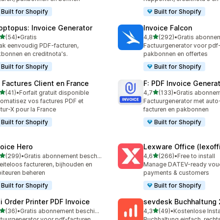
Built for Shopify
Built for Shopify
optopus: Invoice Generator
Invoice Falcon
van 5 sterren
van 5 sterren
(54)
•
Gratis
4,8
(292)
•
recensies in totaal
292 recensies in totaal
k eenvoudig PDF-facturen,
Factuurgenerator voor pdf-
bonnen en creditnota's.
pakbonnen en offertes
Built for Shopify
Built for Shopify
: Factures Client en France
F: PDF Invoice Genera
van 5 sterren
van 5 sterren
(41)
•
Forfait gratuit disponible
4,7
(133)
•
recensies in totaal
133 recensies in totaal
omatisez vos factures PDF et
Factuurgenerator met aut
tur-X pour la France
facturen en pakbonnen
Built for Shopify
Built for Shopify
voice Hero
Lexware Office (lexoff
van 5 sterren
van 5 sterren
(299)
•
Gratis abonnement beschikbaar
4,6
(266)
•
Free to install
 recensies in totaal
266 recensies in totaal
iteloos factureren, bijhouden en
Manage DATEV-ready vouch
iteuren beheren
payments & customers
Built for Shopify
Built for Shopify
xi Order Printer PDF Invoice
sevdesk Buchhaltung
van 5 sterren
van 5 sterren
(36)
•
Gratis abonnement beschikbaar
4,3
(49)
•
Kostenlose Insta
recensies in totaal
49 recensies in totaal
tuurgenerator voor pdf-facturen,
Buchhaltung einfach, rech