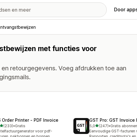
Door apps
ontvangstbewijzen
stbewijzen met functies voor
 en retourgegevens. Voeg afdrukken toe aan
gingsmails.
 Order Printer ‑ PDF Invoice
GST Pro: GST Invoice 
van 5 sterren
van 5 sterren
(233)
•
Gratis
5,0
(247)
•
 recensies in totaal
247 recensies in totaal
telfactuurgenerator voor pdf-
Eenvoudige GST-facturen v
turen, pakbonnen en bonnen
Rapporten, creditnota's en