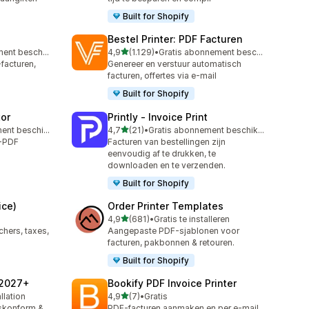
Built for Shopify
Bestel Printer: PDF Facturen
van 5 sterren
Gratis abonnement beschikbaar
4,9
(1.129)
•
Gratis abonnement beschikbaar
1129 recensies in totaal
facturen,
Genereer en verstuur automatisch
facturen, offertes via e-mail
Built for Shopify
tor
Printly ‑ Invoice Print
van 5 sterren
Gratis abonnement beschikbaar
4,7
(21)
•
Gratis abonnement beschikbaar
21 recensies in totaal
o-PDF
Facturen van bestellingen zijn
eenvoudig af te drukken, te
downloaden en te verzenden.
Built for Shopify
ice)
Order Printer Templates
van 5 sterren
4,9
(681)
•
Gratis te installeren
681 recensies in totaal
ers, taxes,
Aangepaste PDF-sjablonen voor
facturen, pakbonnen & retouren.
Built for Shopify
 2027+
Bookify PDF Invoice Printer
van 5 sterren
llation
4,9
(7)
•
Gratis
7 recensies in totaal
tskonform &
PDF-facturen aanmaken en per e-mail