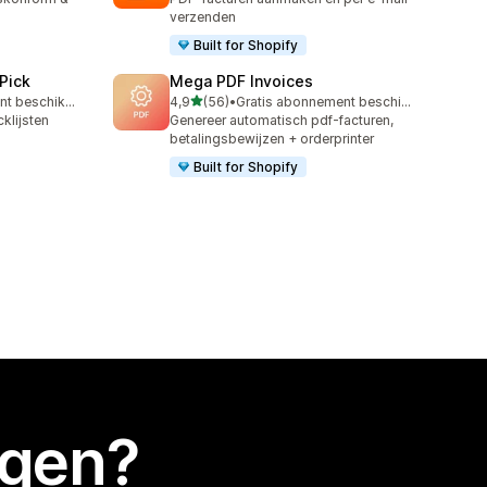
verzenden
Built for Shopify
 Pick
Mega PDF Invoices
van 5 sterren
Gratis abonnement beschikbaar
4,9
(56)
•
Gratis abonnement beschikbaar
56 recensies in totaal
klijsten
Genereer automatisch pdf-facturen,
betalingsbewijzen + orderprinter
Built for Shopify
egen?