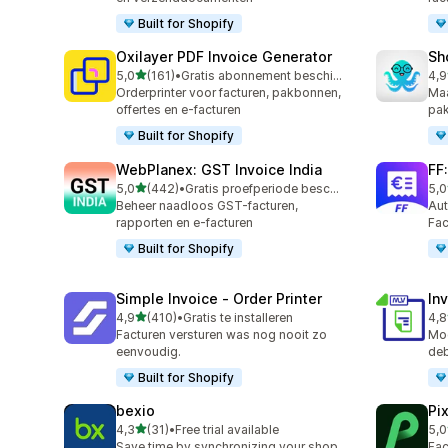
Built for Shopify
Oxilayer PDF Invoice Generator
Sh
van 5 sterren
5,0
(161)
•
Gratis abonnement beschikbaar
4,9
161 recensies in totaal
54 
Orderprinter voor facturen, pakbonnen,
Maa
offertes en e-facturen
pak
Built for Shopify
WebPlanex: GST Invoice India
FF
van 5 sterren
5,0
(442)
•
Gratis proefperiode beschikbaar
5,0
442 recensies in totaal
41 
Beheer naadloos GST-facturen,
Aut
rapporten en e-facturen
Fac
Built for Shopify
Simple Invoice ‑ Order Printer
In
van 5 sterren
4,9
(410)
•
Gratis te installeren
4,8
410 recensies in totaal
299
Facturen versturen was nog nooit zo
Moe
eenvoudig.
deb
Built for Shopify
bexio
Pi
van 5 sterren
4,3
(31)
•
Free trial available
5,0
31 recensies in totaal
36 
Save time by synchronizing your shop
Fac