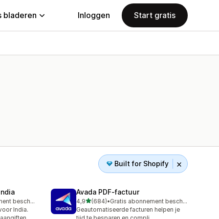
 bladeren
Inloggen
Start gratis
Built for Shopify
India
Avada PDF‑factuur
van 5 sterren
Gratis abonnement beschikbaar
4,9
(684)
•
Gratis abonnement beschikbaar
684 recensies in totaal
oor India.
Geautomatiseerde facturen helpen je
 aangiften
tijd te besparen en compli