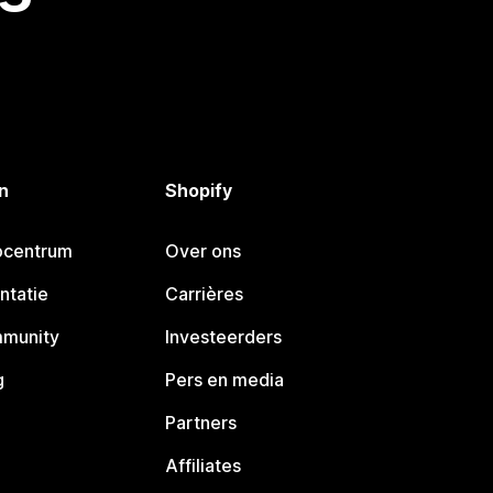
n
Shopify
pcentrum
Over ons
ntatie
Carrières
mmunity
Investeerders
g
Pers en media
Partners
Affiliates