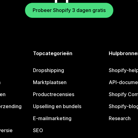
Probeer Shopify 3 dagen gratis
Topcategorieën
Hulpbronne
Dropshipping
Shopify-hel
n
Marktplaatsen
API-docume
pen
Productrecensies
Shopify Co
erzending
Upselling en bundels
Shopify-blo
E-mailmarketing
Research
ersie
SEO