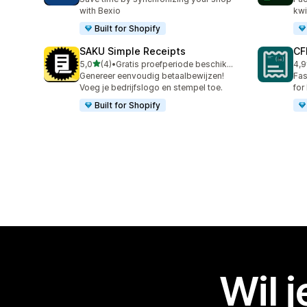
with Bexio
kwi
Built for Shopify
SAKU Simple Receipts
CF
van 5 sterren
5,0
(4)
•
Gratis proefperiode beschikbaar
4,9
4 recensies in totaal
15 
Genereer eenvoudig betaalbewijzen!
Fas
Voeg je bedrijfslogo en stempel toe.
for
Built for Shopify
Wil 