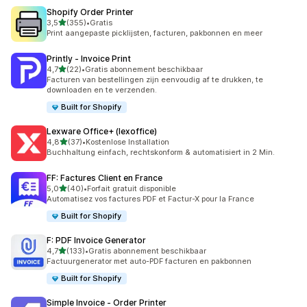
Shopify Order Printer
van 5 sterren
3,5
(355)
•
Gratis
355 recensies in totaal
Print aangepaste picklijsten, facturen, pakbonnen en meer
Printly ‑ Invoice Print
van 5 sterren
4,7
(22)
•
Gratis abonnement beschikbaar
22 recensies in totaal
Facturen van bestellingen zijn eenvoudig af te drukken, te
downloaden en te verzenden.
Built for Shopify
Lexware Office+ (lexoffice)
van 5 sterren
4,8
(37)
•
Kostenlose Installation
37 recensies in totaal
Buchhaltung einfach, rechtskonform & automatisiert in 2 Min.
FF: Factures Client en France
van 5 sterren
5,0
(40)
•
Forfait gratuit disponible
40 recensies in totaal
Automatisez vos factures PDF et Factur-X pour la France
Built for Shopify
F: PDF Invoice Generator
van 5 sterren
4,7
(133)
•
Gratis abonnement beschikbaar
133 recensies in totaal
Factuurgenerator met auto-PDF facturen en pakbonnen
Built for Shopify
Simple Invoice ‑ Order Printer