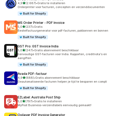
van 5 sterren
4,9
(2.687)
•
Gratis te installeren
2687 recensies in totaal
Orderprinter voor facturen, concepten en verzenddocumenten
Built for Shopify
MS Order Printer ‑ PDF Invoice
van 5 sterren
5,0
(237)
•
Gratis
237 recensies in totaal
Bestelfactuurgenerator voor pdf-facturen, pakbonnen en bonnen
Built for Shopify
GST Pro: GST Invoice India
van 5 sterren
5,0
(247)
•
Gratis abonnement beschikbaar
247 recensies in totaal
Eenvoudige GST-facturen voor India. Rapporten, creditnota's en
aangiften
Built for Shopify
Avada PDF‑factuur
van 5 sterren
4,9
(688)
•
Gratis abonnement beschikbaar
688 recensies in totaal
Geautomatiseerde facturen helpen je tijd te besparen en compli
Built for Shopify
EZLabel: Australia Post Ship
van 5 sterren
5,0
(797)
•
Gratis te installeren
797 recensies in totaal
MyPost Business-verzendlabels eenvoudig gemaakt!
Oxilayer PDF Invoice Generator