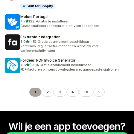
Built for Shopify
Moloni Portugal
van 5 sterren
4,7
(22)
•
Gratis te installeren
22 recensies in totaal
Geautomatiseerde facturatie en voorraadbeheer
Fakturoid • Integration
van 5 sterren
5,0
(45)
•
Gratis abonnement beschikbaar
45 recensies in totaal
Vereenvoudig je factuurbeheer en workflow voor
bankoverschrijvingen
Fordeer: PDF Invoice Generator
van 5 sterren
4,6
(130)
•
Gratis abonnement beschikbaar
130 recensies in totaal
PDF-facturen printen/downloaden met aangepaste sjablonen.
1
2
3
4
18
Wil je een app toevoegen?