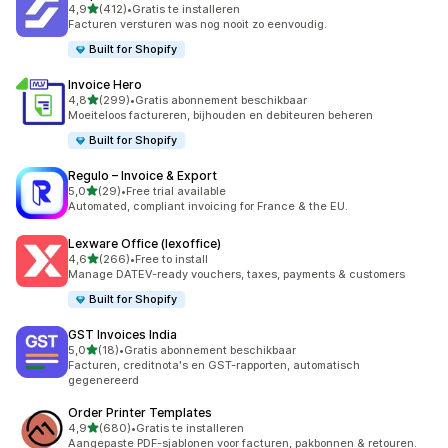
van 5 sterren
4,9
(412)
•
Gratis te installeren
412 recensies in totaal
Facturen versturen was nog nooit zo eenvoudig.
Built for Shopify
Invoice Hero
van 5 sterren
4,8
(299)
•
Gratis abonnement beschikbaar
299 recensies in totaal
Moeiteloos factureren, bijhouden en debiteuren beheren
Built for Shopify
Regulo – Invoice & Export
van 5 sterren
5,0
(29)
•
Free trial available
29 recensies in totaal
Automated, compliant invoicing for France & the EU.
Lexware Office (lexoffice)
van 5 sterren
4,6
(266)
•
Free to install
266 recensies in totaal
Manage DATEV-ready vouchers, taxes, payments & customers
Built for Shopify
GST Invoices India
van 5 sterren
5,0
(18)
•
Gratis abonnement beschikbaar
18 recensies in totaal
Facturen, creditnota's en GST-rapporten, automatisch
gegenereerd
Order Printer Templates
van 5 sterren
4,9
(680)
•
Gratis te installeren
680 recensies in totaal
Aangepaste PDF-sjablonen voor facturen, pakbonnen & retouren.