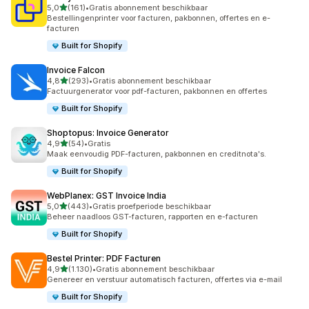
van 5 sterren
5,0
(161)
•
Gratis abonnement beschikbaar
161 recensies in totaal
Bestellingenprinter voor facturen, pakbonnen, offertes en e-
facturen
Built for Shopify
Invoice Falcon
van 5 sterren
4,8
(293)
•
Gratis abonnement beschikbaar
293 recensies in totaal
Factuurgenerator voor pdf-facturen, pakbonnen en offertes
Built for Shopify
Shoptopus: Invoice Generator
van 5 sterren
4,9
(54)
•
Gratis
54 recensies in totaal
Maak eenvoudig PDF-facturen, pakbonnen en creditnota's.
Built for Shopify
WebPlanex: GST Invoice India
van 5 sterren
5,0
(443)
•
Gratis proefperiode beschikbaar
443 recensies in totaal
Beheer naadloos GST-facturen, rapporten en e-facturen
Built for Shopify
Bestel Printer: PDF Facturen
van 5 sterren
4,9
(1.130)
•
Gratis abonnement beschikbaar
1130 recensies in totaal
Genereer en verstuur automatisch facturen, offertes via e-mail
Built for Shopify