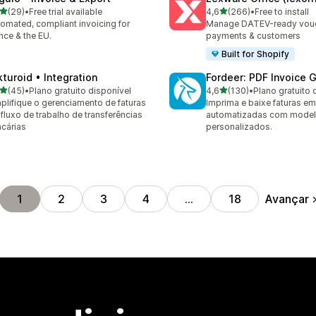
de 5 estrelas
de 5 estrelas
(29)
•
Free trial available
4,6
(266)
•
Free to install
avaliações ao todo
266 avaliações ao todo
omated, compliant invoicing for
Manage DATEV-ready vouch
nce & the EU.
payments & customers
Built for Shopify
kturoid • Integration
Fordeer: PDF Invoice 
de 5 estrelas
de 5 estrelas
(45)
•
Plano gratuito disponível
4,6
(130)
•
Plano gratuito 
avaliações ao todo
130 avaliações ao todo
plifique o gerenciamento de faturas
Imprima e baixe faturas e
 fluxo de trabalho de transferências
automatizadas com mode
cárias
personalizados.
Avançar
1
2
3
4
…
18