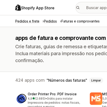
Shopify App Store
Pedidos e frete
Pedidos
Faturas e comprovantes
apps de fatura e comprovante com
Crie faturas, guias de remessa e etiquet
Inclua materiais para impressão nos ped
confirmação.
424 apps com
Números das faturas
Limpar
Order Printer Pro: PDF Invoice
MS
de 5 estrelas
4,9
(2.685)
•
Grátis para instalar
5,0
2685 avaliações ao todo
235
Impressora de pedidos: notas fiscais,
Ger
rascunhos e envios
fat