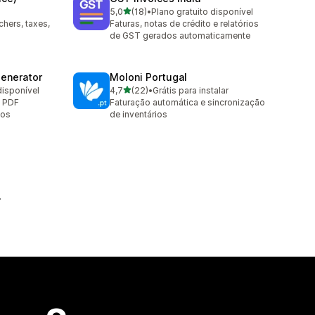
de 5 estrelas
5,0
(18)
•
Plano gratuito disponível
18 avaliações ao todo
ers, taxes,
Faturas, notas de crédito e relatórios
de GST gerados automaticamente
Generator
Moloni Portugal
de 5 estrelas
disponível
4,7
(22)
•
Grátis para instalar
22 avaliações ao todo
m PDF
Faturação automática e sincronização
los
de inventários