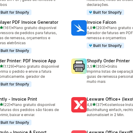
ibos
declarações.
Built for Shopify
Built for Shopify
ilayer PDF Invoice Generator
Invoice Falcon
de 5 estrelas
de 5 estrelas
(161)
•
Plano gratuito disponível
4,8
(293)
•
Plano gratuito 
 avaliações ao todo
293 avaliações ao todo
ressora de pedidos para faturas,
Gerador de faturas em PDF
as de remessa, orçamentos e
remessa e orçamentos
uras eletrônicas
Built for Shopify
Built for Shopify
der Printer: PDF Invoice App
Shopify Order Printer
de 5 estrelas
de 5 estrelas
(1.129)
•
Plano gratuito disponível
3,5
(355)
•
Grátis
9 avaliações ao todo
355 avaliações ao todo
rima o pedido e envie a fatura
Imprima listas de separação
omaticamente. gerador de
guias de remessa persona
muito mais
Built for Shopify
ntly ‑ Invoice Print
Lexware Office+ (lexof
de 5 estrelas
de 5 estrelas
(22)
•
Plano gratuito disponível
4,8
(37)
•
Kostenlose Insta
avaliações ao todo
37 avaliações ao todo
faturas dos pedidos são fáceis de
Buchhaltung einfach, rech
rimir, baixar e enviar.
automatisiert in 2 Min.
Built for Shopify
gulo – Invoice & Export
Lexware Office (lexoff