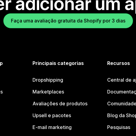
r adicionar um 
Faça uma avaliação gratuita da Shopify por 3 dias
p
Principais categorias
Recursos
Dropshipping
Central de a
os
Marketplaces
Documentaç
Avaliações de produtos
Comunidade
Upsell e pacotes
Blog da Sho
E-mail marketing
Pesquisas