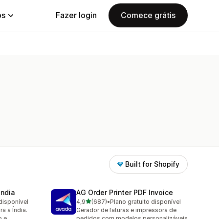
ps
Fazer login
Comece grátis
Built for Shopify
India
AG Order Printer PDF Invoice
de 5 estrelas
disponível
4,9
(687)
•
Plano gratuito disponível
687 avaliações ao todo
a a Índia.
Gerador de faturas e impressora de
o e
pedidos com modelos personalizáveis