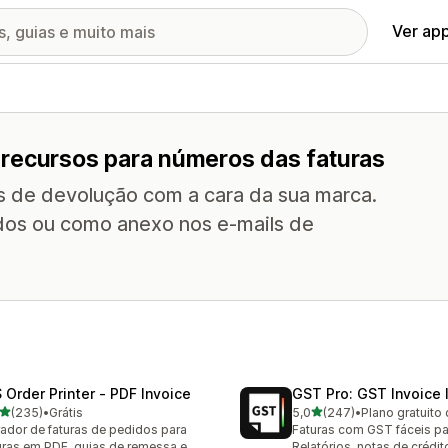
Ver ap
 recursos para números das faturas
as de devolução com a cara da sua marca.
idos ou como anexo nos e-mails de
 Order Printer ‑ PDF Invoice
GST Pro: GST Invoice 
de 5 estrelas
de 5 estrelas
(235)
•
Grátis
5,0
(247)
•
Plano gratuito 
 avaliações ao todo
247 avaliações ao todo
ador de faturas de pedidos para
Faturas com GST fáceis par
uras em PDF, guias de remessa e
Relatórios, notas de crédit