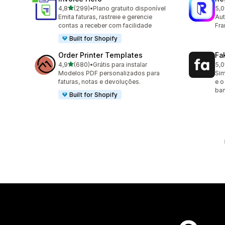
de 5 estrelas
4,8
(299)
•
Plano gratuito disponível
5,0
299 avaliações ao todo
29 
Emita faturas, rastreie e gerencie
Aut
contas a receber com facilidade
Fra
Built for Shopify
Order Printer Templates
Fa
de 5 estrelas
4,9
(680)
•
Grátis para instalar
5,0
680 avaliações ao todo
45 
Modelos PDF personalizados para
Sim
faturas, notas e devoluções.
e o
ban
Built for Shopify