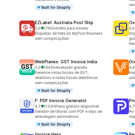
rec
Built for Shopify
EZLabel: Australia Post Ship
Ox
de 5 estrelas
5,0
(795)
•
Grátis para instalar
5,0
795 avaliações ao todo
161
Etiquetas de frete do MyPost Business
Imp
sem complicações!
gui
fat
WebPlanex: GST Invoice India
Or
de 5 estrelas
5,0
(443)
•
Avaliação gratuita
4,9
443 avaliações ao todo
112
Gerencie notas fiscais de GST,
Imp
relatórios e notas fiscais eletrônicas
aut
sem complicações
Built for Shopify
F: PDF Invoice Generator
Pri
de 5 estrelas
4,7
(133)
•
Plano gratuito disponível
4,7
133 avaliações ao todo
22 
Gerador de faturas com PDF e slips de
As 
embalagem automáticos
imp
Built for Shopify
Invoice Hero
Re