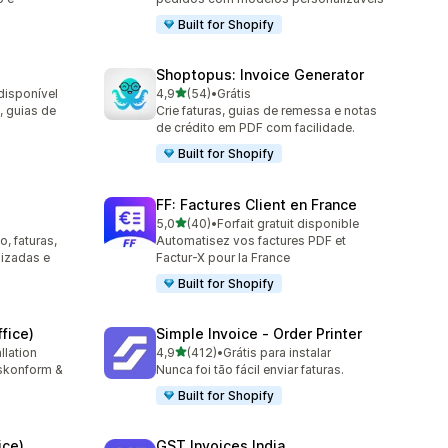
Built for Shopify
Shoptopus: Invoice Generator
de 5 estrelas
disponível
4,9
(54)
•
Grátis
54 avaliações ao todo
, guias de
Crie faturas, guias de remessa e notas
de crédito em PDF com facilidade.
Built for Shopify
FF: Factures Client en France
de 5 estrelas
5,0
(40)
•
Forfait gratuit disponible
40 avaliações ao todo
, faturas,
Automatisez vos factures PDF et
lizadas e
Factur-X pour la France
Built for Shopify
fice)
Simple Invoice ‑ Order Printer
de 5 estrelas
llation
4,9
(412)
•
Grátis para instalar
412 avaliações ao todo
tskonform &
Nunca foi tão fácil enviar faturas.
Built for Shopify
ice)
GST Invoices India