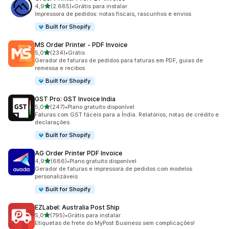
de 5 estrelas
4,9
(2.685)
•
Grátis para instalar
2685 avaliações ao todo
Impressora de pedidos: notas fiscais, rascunhos e envios
Built for Shopify
MS Order Printer ‑ PDF Invoice
de 5 estrelas
5,0
(234)
•
Grátis
234 avaliações ao todo
Gerador de faturas de pedidos para faturas em PDF, guias de
remessa e recibos
Built for Shopify
GST Pro: GST Invoice India
de 5 estrelas
5,0
(247)
•
Plano gratuito disponível
247 avaliações ao todo
Faturas com GST fáceis para a Índia. Relatórios, notas de crédito e
declarações.
Built for Shopify
AG Order Printer PDF Invoice
de 5 estrelas
4,9
(686)
•
Plano gratuito disponível
686 avaliações ao todo
Gerador de faturas e impressora de pedidos com modelos
personalizáveis
Built for Shopify
EZLabel: Australia Post Ship
de 5 estrelas
5,0
(795)
•
Grátis para instalar
795 avaliações ao todo
Etiquetas de frete do MyPost Business sem complicações!