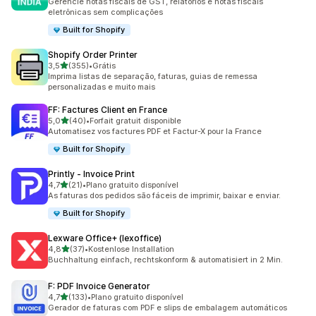
Gerencie notas fiscais de GST, relatórios e notas fiscais
eletrônicas sem complicações
Built for Shopify
Shopify Order Printer
de 5 estrelas
3,5
(355)
•
Grátis
355 avaliações ao todo
Imprima listas de separação, faturas, guias de remessa
personalizadas e muito mais
FF: Factures Client en France
de 5 estrelas
5,0
(40)
•
Forfait gratuit disponible
40 avaliações ao todo
Automatisez vos factures PDF et Factur-X pour la France
Built for Shopify
Printly ‑ Invoice Print
de 5 estrelas
4,7
(21)
•
Plano gratuito disponível
21 avaliações ao todo
As faturas dos pedidos são fáceis de imprimir, baixar e enviar.
Built for Shopify
Lexware Office+ (lexoffice)
de 5 estrelas
4,8
(37)
•
Kostenlose Installation
37 avaliações ao todo
Buchhaltung einfach, rechtskonform & automatisiert in 2 Min.
F: PDF Invoice Generator
de 5 estrelas
4,7
(133)
•
Plano gratuito disponível
133 avaliações ao todo
Gerador de faturas com PDF e slips de embalagem automáticos