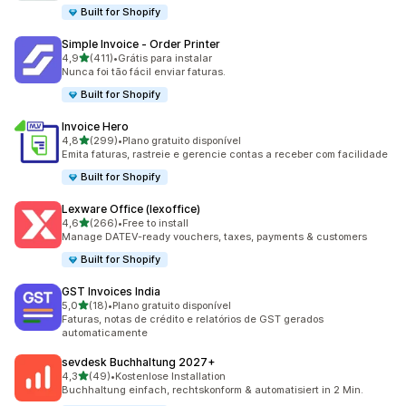
Built for Shopify
Simple Invoice ‑ Order Printer
de 5 estrelas
4,9
(411)
•
Grátis para instalar
411 avaliações ao todo
Nunca foi tão fácil enviar faturas.
Built for Shopify
Invoice Hero
de 5 estrelas
4,8
(299)
•
Plano gratuito disponível
299 avaliações ao todo
Emita faturas, rastreie e gerencie contas a receber com facilidade
Built for Shopify
Lexware Office (lexoffice)
de 5 estrelas
4,6
(266)
•
Free to install
266 avaliações ao todo
Manage DATEV-ready vouchers, taxes, payments & customers
Built for Shopify
GST Invoices India
de 5 estrelas
5,0
(18)
•
Plano gratuito disponível
18 avaliações ao todo
Faturas, notas de crédito e relatórios de GST gerados
automaticamente
sevdesk Buchhaltung 2027+
de 5 estrelas
4,3
(49)
•
Kostenlose Installation
49 avaliações ao todo
Buchhaltung einfach, rechtskonform & automatisiert in 2 Min.