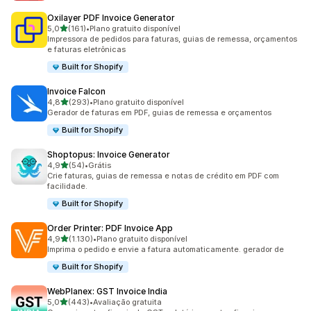
Oxilayer PDF Invoice Generator
de 5 estrelas
5,0
(161)
•
Plano gratuito disponível
161 avaliações ao todo
Impressora de pedidos para faturas, guias de remessa, orçamentos
e faturas eletrônicas
Built for Shopify
Invoice Falcon
de 5 estrelas
4,8
(293)
•
Plano gratuito disponível
293 avaliações ao todo
Gerador de faturas em PDF, guias de remessa e orçamentos
Built for Shopify
Shoptopus: Invoice Generator
de 5 estrelas
4,9
(54)
•
Grátis
54 avaliações ao todo
Crie faturas, guias de remessa e notas de crédito em PDF com
facilidade.
Built for Shopify
Order Printer: PDF Invoice App
de 5 estrelas
4,9
(1.130)
•
Plano gratuito disponível
1130 avaliações ao todo
Imprima o pedido e envie a fatura automaticamente. gerador de
Built for Shopify
WebPlanex: GST Invoice India
de 5 estrelas
5,0
(443)
•
Avaliação gratuita
443 avaliações ao todo