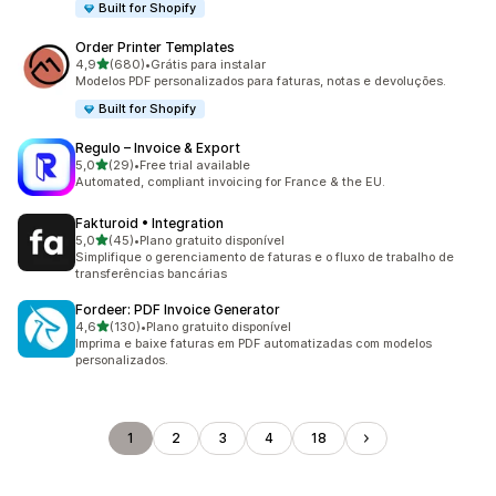
Built for Shopify
Order Printer Templates
de 5 estrelas
4,9
(680)
•
Grátis para instalar
680 avaliações ao todo
Modelos PDF personalizados para faturas, notas e devoluções.
Built for Shopify
Regulo – Invoice & Export
de 5 estrelas
5,0
(29)
•
Free trial available
29 avaliações ao todo
Automated, compliant invoicing for France & the EU.
Fakturoid • Integration
de 5 estrelas
5,0
(45)
•
Plano gratuito disponível
45 avaliações ao todo
Simplifique o gerenciamento de faturas e o fluxo de trabalho de
transferências bancárias
Fordeer: PDF Invoice Generator
de 5 estrelas
4,6
(130)
•
Plano gratuito disponível
130 avaliações ao todo
Imprima e baixe faturas em PDF automatizadas com modelos
personalizados.
1
2
3
4
18