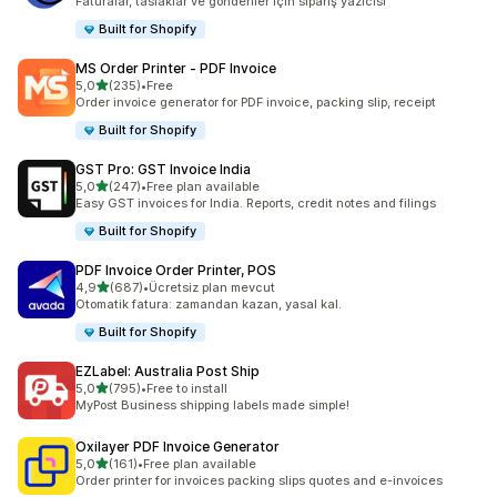
Faturalar, taslaklar ve gönderiler için sipariş yazıcısı
Built for Shopify
MS Order Printer ‑ PDF Invoice
5 yıldız üzerinden
5,0
(235)
•
Free
toplam 235 değerlendirme
Order invoice generator for PDF invoice, packing slip, receipt
Built for Shopify
GST Pro: GST Invoice India
5 yıldız üzerinden
5,0
(247)
•
Free plan available
toplam 247 değerlendirme
Easy GST invoices for India. Reports, credit notes and filings
Built for Shopify
PDF Invoice Order Printer, POS
5 yıldız üzerinden
4,9
(687)
•
Ücretsiz plan mevcut
toplam 687 değerlendirme
Otomatik fatura: zamandan kazan, yasal kal.
Built for Shopify
EZLabel: Australia Post Ship
5 yıldız üzerinden
5,0
(795)
•
Free to install
toplam 795 değerlendirme
MyPost Business shipping labels made simple!
Oxilayer PDF Invoice Generator
5 yıldız üzerinden
5,0
(161)
•
Free plan available
toplam 161 değerlendirme
Order printer for invoices packing slips quotes and e-invoices