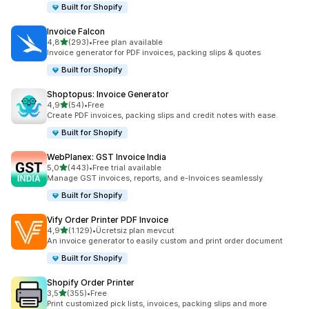
Built for Shopify
Invoice Falcon
5 yıldız üzerinden
4,8
(293)
•
Free plan available
toplam 293 değerlendirme
Invoice generator for PDF invoices, packing slips & quotes
Built for Shopify
Shoptopus: Invoice Generator
5 yıldız üzerinden
4,9
(54)
•
Free
toplam 54 değerlendirme
Create PDF invoices, packing slips and credit notes with ease.
Built for Shopify
WebPlanex: GST Invoice India
5 yıldız üzerinden
5,0
(443)
•
Free trial available
toplam 443 değerlendirme
Manage GST invoices, reports, and e-Invoices seamlessly
Built for Shopify
Vify Order Printer PDF Invoice
5 yıldız üzerinden
4,9
(1.129)
•
Ücretsiz plan mevcut
toplam 1129 değerlendirme
An invoice generator to easily custom and print order document
Built for Shopify
Shopify Order Printer
5 yıldız üzerinden
3,5
(355)
•
Free
toplam 355 değerlendirme
Print customized pick lists, invoices, packing slips and more