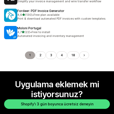
Simplify your invoice management and wire transfer workflow
Fordeer: PDF Invoice Generator
5 yıldız üzerinden
4,6
(130)
•
Free plan available
toplam 130 değerlendirme
Print & download automated PDF invoices with custom templates.
Moloni Portugal
5 yıldız üzerinden
4,7
(22)
•
Free to install
toplam 22 değerlendirme
Automated invoicing and inventory management
1
2
3
4
18
Uygulama eklemek mi
istiyorsunuz?
Shopify'ı 3 gün boyunca ücretsiz deneyin