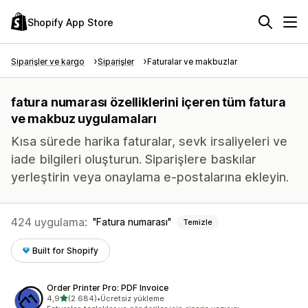
Shopify App Store
Siparişler ve kargo
Siparişler
Faturalar ve makbuzlar
fatura numarası özelliklerini içeren tüm fatura
ve makbuz uygulamaları
Kısa sürede harika faturalar, sevk irsaliyeleri ve
iade bilgileri oluşturun. Siparişlere baskılar
yerleştirin veya onaylama e-postalarına ekleyin.
424 uygulama:
Fatura numarası
Temizle
Built for Shopify
Order Printer Pro: PDF Invoice
5 yıldız üzerinden
4,9
(2.684)
•
Ücretsiz yükleme
toplam 2684 değerlendirme