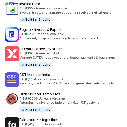
Invoice Hero
5 yıldız üzerinden
4,8
(299)
•
Free plan available
toplam 299 değerlendirme
Invoice, track, and manage accounts receivable effortlessly
Built for Shopify
Regulo – Invoice & Export
5 yıldız üzerinden
5,0
(29)
•
Free trial available
toplam 29 değerlendirme
Automated, compliant invoicing for France & the EU.
Lexware Office (lexoffice)
5 yıldız üzerinden
4,6
(266)
•
Free to install
toplam 266 değerlendirme
Manage DATEV-ready vouchers, taxes, payments & customers
Built for Shopify
GST Invoices India
5 yıldız üzerinden
5,0
(18)
•
Free plan available
toplam 18 değerlendirme
Invoices, credit notes & GST reports, generated automatically
Order Printer Templates
5 yıldız üzerinden
4,9
(680)
•
Ücretsiz yükleme
toplam 680 değerlendirme
Faturalar, irsaliyeler ve iadeler için özel PDF şablonları.
Built for Shopify
Fakturoid • Integration
5 yıldız üzerinden
5,0
(45)
•
Free plan available
toplam 45 değerlendirme