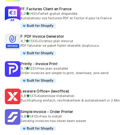
FF: Factures Client en France
5 yıldız üzerinden
5,0
(40)
•
Forfait gratuit disponible
toplam 40 değerlendirme
Automatisez vos factures PDF et Factur-X pour la France
Built for Shopify
F: PDF Invoice Generator
5 yıldız üzerinden
4,7
(133)
•
Ücretsiz plan mevcut
toplam 133 değerlendirme
PDF faturalar ve paket fişleri otomatik oluşturucu
Built for Shopify
Printly ‑ Invoice Print
5 yıldız üzerinden
4,7
(22)
•
Free plan available
toplam 22 değerlendirme
Order invoices are simple to print, download, and send.
Built for Shopify
Lexware Office+ (lexoffice)
5 yıldız üzerinden
4,8
(37)
•
Kostenlose Installation
toplam 37 değerlendirme
Buchhaltung einfach, rechtskonform & automatisiert in 2 Min.
Simple Invoice ‑ Order Printer
5 yıldız üzerinden
4,9
(412)
•
Free to install
toplam 412 değerlendirme
Sending invoices has never been easier.
Built for Shopify