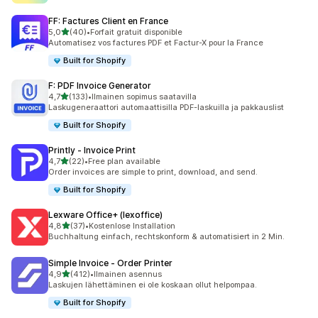
FF: Factures Client en France
/ 5 tähteä
5,0
(40)
•
Forfait gratuit disponible
40 arvostelua yhteensä
Automatisez vos factures PDF et Factur-X pour la France
Built for Shopify
F: PDF Invoice Generator
/ 5 tähteä
4,7
(133)
•
Ilmainen sopimus saatavilla
133 arvostelua yhteensä
Laskugeneraattori automaattisilla PDF-laskuilla ja pakkauslist
Built for Shopify
Printly ‑ Invoice Print
/ 5 tähteä
4,7
(22)
•
Free plan available
22 arvostelua yhteensä
Order invoices are simple to print, download, and send.
Built for Shopify
Lexware Office+ (lexoffice)
/ 5 tähteä
4,8
(37)
•
Kostenlose Installation
37 arvostelua yhteensä
Buchhaltung einfach, rechtskonform & automatisiert in 2 Min.
Simple Invoice ‑ Order Printer
/ 5 tähteä
4,9
(412)
•
Ilmainen asennus
412 arvostelua yhteensä
Laskujen lähettäminen ei ole koskaan ollut helpompaa.
Built for Shopify