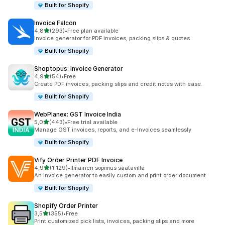
Built for Shopify
Invoice Falcon
/ 5 tähteä
4,8
(293)
•
Free plan available
293 arvostelua yhteensä
Invoice generator for PDF invoices, packing slips & quotes
Built for Shopify
Shoptopus: Invoice Generator
/ 5 tähteä
4,9
(54)
•
Free
54 arvostelua yhteensä
Create PDF invoices, packing slips and credit notes with ease.
Built for Shopify
WebPlanex: GST Invoice India
/ 5 tähteä
5,0
(443)
•
Free trial available
443 arvostelua yhteensä
Manage GST invoices, reports, and e-Invoices seamlessly
Built for Shopify
Vify Order Printer PDF Invoice
/ 5 tähteä
4,9
(1 129)
•
Ilmainen sopimus saatavilla
1129 arvostelua yhteensä
An invoice generator to easily custom and print order document
Built for Shopify
Shopify Order Printer
/ 5 tähteä
3,5
(355)
•
Free
355 arvostelua yhteensä
Print customized pick lists, invoices, packing slips and more