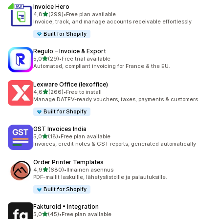
Invoice Hero
/ 5 tähteä
4,8
(299)
•
Free plan available
299 arvostelua yhteensä
Invoice, track, and manage accounts receivable effortlessly
Built for Shopify
Regulo – Invoice & Export
/ 5 tähteä
5,0
(29)
•
Free trial available
29 arvostelua yhteensä
Automated, compliant invoicing for France & the EU.
Lexware Office (lexoffice)
/ 5 tähteä
4,6
(266)
•
Free to install
266 arvostelua yhteensä
Manage DATEV-ready vouchers, taxes, payments & customers
Built for Shopify
GST Invoices India
/ 5 tähteä
5,0
(18)
•
Free plan available
18 arvostelua yhteensä
Invoices, credit notes & GST reports, generated automatically
Order Printer Templates
/ 5 tähteä
4,9
(680)
•
Ilmainen asennus
680 arvostelua yhteensä
PDF-mallit laskuille, lähetyslistoille ja palautuksille.
Built for Shopify
Fakturoid • Integration
/ 5 tähteä
5,0
(45)
•
Free plan available
45 arvostelua yhteensä