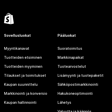
Sovellusluokat
Pääluokat
Myyntikanavat
Suoratoimitus
Tuotteiden etsiminen
Markkinapaikat
Tuotteiden myyminen
Tuotearvostelut
Tilaukset ja toimitukset
Lisämyynti ja tuotepaketit
Kaupan suunnittelu
Sähköpostimarkkinointi
Markkinointi ja konversio
Hakukoneoptimointi
Kaupan hallinnointi
Lähetys
Valuutta ja käännös