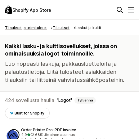
Shopify App Store
Tilaukset ja toimitukset
Tilaukset
Laskut ja kuitit
Kaikki lasku- ja kuittisovellukset, joissa on
ominaisuuksia logot-toiminnoille.
Luo nopeasti laskuja, pakkausluetteloita ja
palautustietoja. Liitä tulosteet asiakkaiden
tilauksiin tai liitteinä vahvistussähköposteihin.
424 sovellusta haulla
Logot
Tyhjennä
Built for Shopify
Order Printer Pro: PDF Invoice
/ 5 tähteä
4,9
(2 685)
•
Ilmainen asennus
2685 arvostelua yhteensä