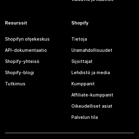
Resurssit
Shopify
Shopifyn ohjekeskus
Tietoja
API-dokumentaatio
Uramahdollisuudet
Shopify-yhteisö
Sijoittajat
Shopify-blogi
Lehdistö ja media
Tutkimus
Kumppanit
Affiliate-kumppanit
Oikeudelliset asiat
Palvelun tila