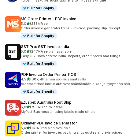
Tulostin laskuille, luonnoksille ja toimitusasiakirjoille
Built for Shopify
MS Order Printer ‑ PDF Invoice
/ 5 tähteä
5,0
(235)
•
Free
235 arvostelua yhteensä
Order invoice generator for PDF invoice, packing slip, receipt
Built for Shopify
GST Pro: GST Invoice India
/ 5 tähteä
5,0
(247)
•
Free plan available
247 arvostelua yhteensä
Easy GST invoices for India. Reports, credit notes and filings
Built for Shopify
PDF Invoice Order Printer, POS
/ 5 tähteä
4,9
(687)
•
Ilmainen sopimus saatavilla
687 arvostelua yhteensä
Automaattiset laskut auttavat säästämään aikaa ja pysymään sää
Built for Shopify
EZLabel: Australia Post Ship
/ 5 tähteä
5,0
(795)
•
Free to install
795 arvostelua yhteensä
MyPost Business shipping labels made simple!
Oxilayer PDF Invoice Generator
/ 5 tähteä
5,0
(161)
•
Free plan available
161 arvostelua yhteensä
Order printer for invoices packing slips quotes and e-invoices