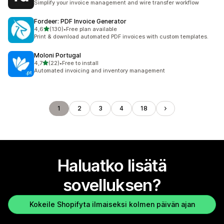
Simplify your invoice management and wire transfer workflow
Fordeer: PDF Invoice Generator
/ 5 tähteä
4,6
(130)
•
Free plan available
130 arvostelua yhteensä
Print & download automated PDF invoices with custom templates.
Moloni Portugal
/ 5 tähteä
4,7
(22)
•
Free to install
22 arvostelua yhteensä
Automated invoicing and inventory management
1
2
3
4
18
Haluatko lisätä
sovelluksen?
Kokeile Shopifyta ilmaiseksi kolmen päivän ajan