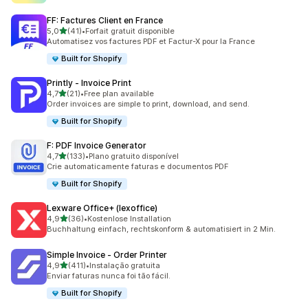
FF: Factures Client en France
de 5 estrelas
5,0
(41)
•
Forfait gratuit disponible
41 total de avaliações
Automatisez vos factures PDF et Factur-X pour la France
Built for Shopify
Printly ‑ Invoice Print
de 5 estrelas
4,7
(21)
•
Free plan available
21 total de avaliações
Order invoices are simple to print, download, and send.
Built for Shopify
F: PDF Invoice Generator
de 5 estrelas
4,7
(133)
•
Plano gratuito disponível
133 total de avaliações
Crie automaticamente faturas e documentos PDF
Built for Shopify
Lexware Office+ (lexoffice)
de 5 estrelas
4,9
(36)
•
Kostenlose Installation
36 total de avaliações
Buchhaltung einfach, rechtskonform & automatisiert in 2 Min.
Simple Invoice ‑ Order Printer
de 5 estrelas
4,9
(411)
•
Instalação gratuita
411 total de avaliações
Enviar faturas nunca foi tão fácil.
Built for Shopify