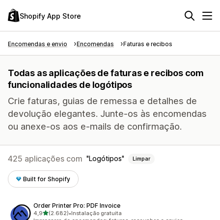
Shopify App Store
Encomendas e envio
Encomendas
Faturas e recibos
Todas as aplicações de faturas e recibos com
funcionalidades de logótipos
Crie faturas, guias de remessa e detalhes de
devolução elegantes. Junte-os às encomendas
ou anexe-os aos e-mails de confirmação.
425 aplicações com
Logótipos
Limpar
Built for Shopify
Order Printer Pro: PDF Invoice
de 5 estrelas
4,9
(2.682)
•
Instalação gratuita
2682 total de avaliações