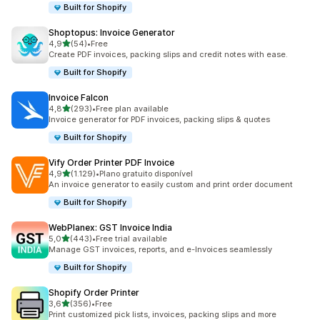
Built for Shopify
Shoptopus: Invoice Generator
de 5 estrelas
4,9
(54)
•
Free
54 total de avaliações
Create PDF invoices, packing slips and credit notes with ease.
Built for Shopify
Invoice Falcon
de 5 estrelas
4,8
(293)
•
Free plan available
293 total de avaliações
Invoice generator for PDF invoices, packing slips & quotes
Built for Shopify
Vify Order Printer PDF Invoice
de 5 estrelas
4,9
(1.129)
•
Plano gratuito disponível
1129 total de avaliações
An invoice generator to easily custom and print order document
Built for Shopify
WebPlanex: GST Invoice India
de 5 estrelas
5,0
(443)
•
Free trial available
443 total de avaliações
Manage GST invoices, reports, and e-Invoices seamlessly
Built for Shopify
Shopify Order Printer
de 5 estrelas
3,6
(356)
•
Free
356 total de avaliações
Print customized pick lists, invoices, packing slips and more