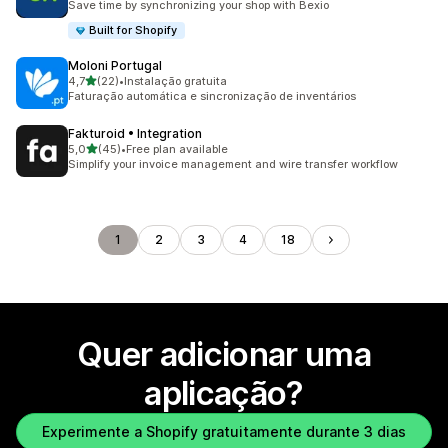
Save time by synchronizing your shop with Bexio
Built for Shopify
Moloni Portugal
de 5 estrelas
4,7
(22)
•
Instalação gratuita
22 total de avaliações
Faturação automática e sincronização de inventários
Fakturoid • Integration
de 5 estrelas
5,0
(45)
•
Free plan available
45 total de avaliações
Simplify your invoice management and wire transfer workflow
1
2
3
4
18
Quer adicionar uma
aplicação?
Experimente a Shopify gratuitamente durante 3 dias