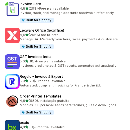
Invoice Hero
de 5 estrelas
4,8
(299)
•
Free plan available
299 total de avaliações
Invoice, track, and manage accounts receivable effortlessly
Built for Shopify
Lexware Office (lexoffice)
de 5 estrelas
4,6
(266)
•
Free to install
266 total de avaliações
Manage DATEV-ready vouchers, taxes, payments & customers
Built for Shopify
GST Invoices India
de 5 estrelas
5,0
(18)
•
Free plan available
18 total de avaliações
Invoices, credit notes & GST reports, generated automatically
Regulo – Invoice & Export
de 5 estrelas
5,0
(29)
•
Free trial available
29 total de avaliações
Automated, compliant invoicing for France & the EU.
Order Printer Templates
de 5 estrelas
4,9
(680)
•
Instalação gratuita
680 total de avaliações
Modelos PDF personalizados para faturas, guias e devoluções.
Built for Shopify
bexio
de 5 estrelas
4,3
(31)
•
Free trial available
31 total de avaliações