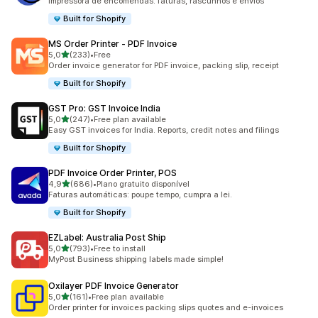
Impressora de encomendas: faturas, rascunhos e envios
Built for Shopify
MS Order Printer ‑ PDF Invoice
de 5 estrelas
5,0
(233)
•
Free
233 total de avaliações
Order invoice generator for PDF invoice, packing slip, receipt
Built for Shopify
GST Pro: GST Invoice India
de 5 estrelas
5,0
(247)
•
Free plan available
247 total de avaliações
Easy GST invoices for India. Reports, credit notes and filings
Built for Shopify
PDF Invoice Order Printer, POS
de 5 estrelas
4,9
(686)
•
Plano gratuito disponível
686 total de avaliações
Faturas automáticas: poupe tempo, cumpra a lei.
Built for Shopify
EZLabel: Australia Post Ship
de 5 estrelas
5,0
(793)
•
Free to install
793 total de avaliações
MyPost Business shipping labels made simple!
Oxilayer PDF Invoice Generator
de 5 estrelas
5,0
(161)
•
Free plan available
161 total de avaliações
Order printer for invoices packing slips quotes and e-invoices