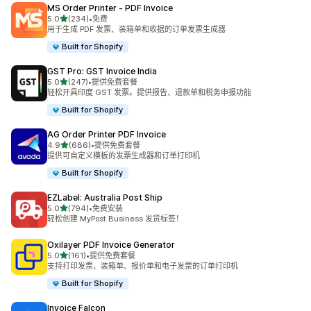
MS Order Printer ‑ PDF Invoice
星（满分 5 星）
5.0
(234)
•
免费
总共 234 条评论
用于生成 PDF 发票、装箱单和收据的订单发票生成器
Built for Shopify
GST Pro: GST Invoice India
星（满分 5 星）
5.0
(247)
•
提供免费套餐
总共 247 条评论
轻松开具印度 GST 发票。提供报告、退款单和税务申报功能
Built for Shopify
AG Order Printer PDF Invoice
星（满分 5 星）
4.9
(686)
•
提供免费套餐
总共 686 条评论
提供可自定义模板的发票生成器和订单打印机
Built for Shopify
EZLabel: Australia Post Ship
星（满分 5 星）
5.0
(794)
•
免费安装
总共 794 条评论
轻松创建 MyPost Business 发货标签！
Oxilayer PDF Invoice Generator
星（满分 5 星）
5.0
(161)
•
提供免费套餐
总共 161 条评论
支持打印发票、装箱单、报价单和电子发票的订单打印机
Built for Shopify
Invoice Falcon