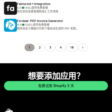
Fakturoid • Integration
星（满分 5 星）
5.0
(45)
•
提供免费套餐
总共 45 条评论
简化您的发票管理和电汇工作流程
Fordeer: PDF Invoice Generator
星（满分 5 星）
4.6
(130)
•
提供免费套餐
总共 130 条评论
使用自定义模板打印和下载自动生成的 PDF 发票。
1
2
3
4
18
想要添加应用？
免费试用 Shopify 3 天