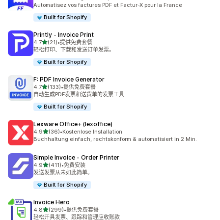
总共 40 条评论
Automatisez vos factures PDF et Factur-X pour la France
Built for Shopify
Printly ‑ Invoice Print
星（满分 5 星）
4.7
(21)
•
提供免费套餐
总共 21 条评论
轻松打印、下载和发送订单发票。
Built for Shopify
F: PDF Invoice Generator
星（满分 5 星）
4.7
(133)
•
提供免费套餐
总共 133 条评论
自动生成PDF发票和送货单的发票工具
Built for Shopify
Lexware Office+ (lexoffice)
星（满分 5 星）
4.9
(36)
•
Kostenlose Installation
总共 36 条评论
Buchhaltung einfach, rechtskonform & automatisiert in 2 Min.
Simple Invoice ‑ Order Printer
星（满分 5 星）
4.9
(411)
•
免费安装
总共 411 条评论
发送发票从未如此简单。
Built for Shopify
Invoice Hero
星（满分 5 星）
4.8
(299)
•
提供免费套餐
总共 299 条评论
轻松开具发票、跟踪和管理应收账款