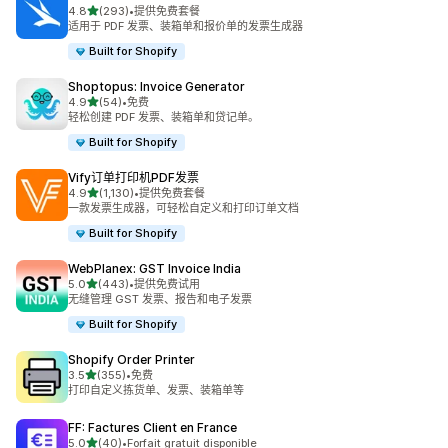
星（满分 5 星）
4.8
(293)
•
提供免费套餐
总共 293 条评论
适用于 PDF 发票、装箱单和报价单的发票生成器
Built for Shopify
Shoptopus: Invoice Generator
星（满分 5 星）
4.9
(54)
•
免费
总共 54 条评论
轻松创建 PDF 发票、装箱单和贷记单。
Built for Shopify
Vify订单打印机PDF发票
星（满分 5 星）
4.9
(1,130)
•
提供免费套餐
总共 1130 条评论
一款发票生成器，可轻松自定义和打印订单文档
Built for Shopify
WebPlanex: GST Invoice India
星（满分 5 星）
5.0
(443)
•
提供免费试用
总共 443 条评论
无缝管理 GST 发票、报告和电子发票
Built for Shopify
Shopify Order Printer
星（满分 5 星）
3.5
(355)
•
免费
总共 355 条评论
打印自定义拣货单、发票、装箱单等
FF: Factures Client en France
星（满分 5 星）
5.0
(40)
•
Forfait gratuit disponible