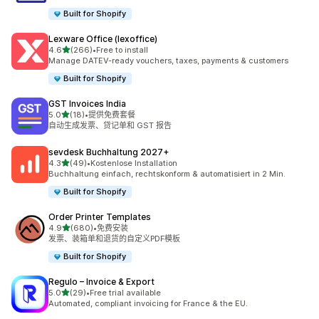
Built for Shopify
Lexware Office (lexoffice)
星（满分 5 星）
4.6
(266)
•
Free to install
总共 266 条评论
Manage DATEV-ready vouchers, taxes, payments & customers
Built for Shopify
GST Invoices India
星（满分 5 星）
5.0
(18)
•
提供免费套餐
总共 18 条评论
自动生成发票、贷记单和 GST 报告
sevdesk Buchhaltung 2027+
星（满分 5 星）
4.3
(49)
•
Kostenlose Installation
总共 49 条评论
Buchhaltung einfach, rechtskonform & automatisiert in 2 Min.
Built for Shopify
Order Printer Templates
星（满分 5 星）
4.9
(680)
•
免费安装
总共 680 条评论
发票、装箱单和退货的自定义PDF模板
Built for Shopify
Regulo – Invoice & Export
星（满分 5 星）
5.0
(29)
•
Free trial available
总共 29 条评论
Automated, compliant invoicing for France & the EU.