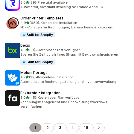
von 5 Sternen
5,0
(29)
•
Free trial available
29 Rezensionen insgesamt
Automated, compliant invoicing for France & the EU.
Order Printer Templates
von 5 Sternen
4,9
(680)
•
Kostenlose Installation
680 Rezensionen insgesamt
PDF-Vorlagen für Rechnungen, Lieferscheine & Retouren.
Built for Shopify
bexio
von 5 Sternen
4,3
(31)
•
Kostenloser Test verfügbar
31 Rezensionen insgesamt
Sparen Sie Zeit durch Ihres Shops mit Bexio synchronisieren
Built for Shopify
Moloni Portugal
von 5 Sternen
4,7
(22)
•
Kostenlose Installation
22 Rezensionen insgesamt
Automatisierte Rechnungsstellung und Inventarverwaltung
Fakturoid • Integration
von 5 Sternen
5,0
(45)
•
Kostenloser Plan verfügbar
45 Rezensionen insgesamt
Rechnungsmanagement und Überweisungsworkflows
vereinfachen
1
2
3
4
18