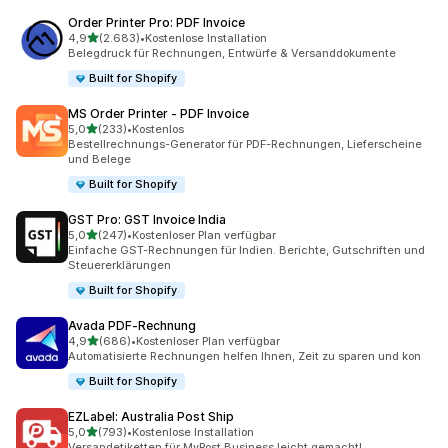
Order Printer Pro: PDF Invoice
von 5 Sternen
4,9
(2.683)
•
Kostenlose Installation
2683 Rezensionen insgesamt
Belegdruck für Rechnungen, Entwürfe & Versanddokumente
Built for Shopify
MS Order Printer ‑ PDF Invoice
von 5 Sternen
5,0
(233)
•
Kostenlos
233 Rezensionen insgesamt
Bestellrechnungs-Generator für PDF-Rechnungen, Lieferscheine
und Belege
Built for Shopify
GST Pro: GST Invoice India
von 5 Sternen
5,0
(247)
•
Kostenloser Plan verfügbar
247 Rezensionen insgesamt
Einfache GST-Rechnungen für Indien. Berichte, Gutschriften und
Steuererklärungen
Built for Shopify
Avada PDF‑Rechnung
von 5 Sternen
4,9
(686)
•
Kostenloser Plan verfügbar
686 Rezensionen insgesamt
Automatisierte Rechnungen helfen Ihnen, Zeit zu sparen und kon
Built for Shopify
EZLabel: Australia Post Ship
von 5 Sternen
5,0
(793)
•
Kostenlose Installation
793 Rezensionen insgesamt
Versandetiketten für MyPost Business leicht gemacht!