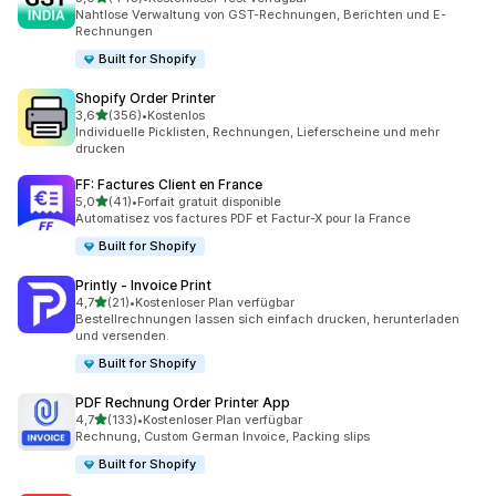
443 Rezensionen insgesamt
Nahtlose Verwaltung von GST-Rechnungen, Berichten und E-
Rechnungen
Built for Shopify
Shopify Order Printer
von 5 Sternen
3,6
(356)
•
Kostenlos
356 Rezensionen insgesamt
Individuelle Picklisten, Rechnungen, Lieferscheine und mehr
drucken
FF: Factures Client en France
von 5 Sternen
5,0
(41)
•
Forfait gratuit disponible
41 Rezensionen insgesamt
Automatisez vos factures PDF et Factur-X pour la France
Built for Shopify
Printly ‑ Invoice Print
von 5 Sternen
4,7
(21)
•
Kostenloser Plan verfügbar
21 Rezensionen insgesamt
Bestellrechnungen lassen sich einfach drucken, herunterladen
und versenden.
Built for Shopify
PDF Rechnung Order Printer App
von 5 Sternen
4,7
(133)
•
Kostenloser Plan verfügbar
133 Rezensionen insgesamt
Rechnung, Custom German Invoice, Packing slips
Built for Shopify