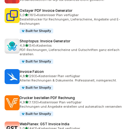
Oxilayer PDF Invoice Generator
von 5 Sternen
5,0
(161)
•
Kostenloser Plan verfügbar
161 Rezensionen insgesamt
Bestelldrucker für Rechnungen, Lieferscheine, Angebote und E-
Rechnungen
Built for Shopify
Shoptopus: Invoice Generator
von 5 Sternen
4,9
(54)
•
Kostenlos
54 Rezensionen insgesamt
PDF-Rechnungen, Lieferscheine und Gutschriften ganz einfach
erstellen.
Built for Shopify
Invoice Falcon
von 5 Sternen
4,8
(293)
•
Kostenloser Plan verfügbar
293 Rezensionen insgesamt
Allerlei Rechnungen & Dokumente. Professionell, normgerecht.
Built for Shopify
Drucker bestellen PDF Rechnung
von 5 Sternen
4,9
(1.130)
•
Kostenloser Plan verfügbar
1130 Rezensionen insgesamt
Rechnungen und Angebote erstellen und automatisch versenden
Built for Shopify
WebPlanex: GST Invoice India
von 5 Sternen
5,0
(443)
•
Kostenloser Test verfügbar