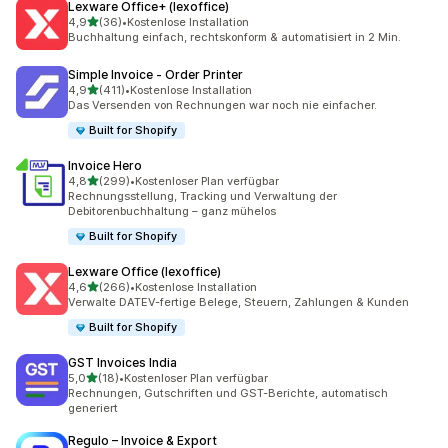
Lexware Office+ (lexoffice)
von 5 Sternen
4,9
(36)
•
Kostenlose Installation
36 Rezensionen insgesamt
Buchhaltung einfach, rechtskonform & automatisiert in 2 Min.
Simple Invoice ‑ Order Printer
von 5 Sternen
4,9
(411)
•
Kostenlose Installation
411 Rezensionen insgesamt
Das Versenden von Rechnungen war noch nie einfacher.
Built for Shopify
Invoice Hero
von 5 Sternen
4,8
(299)
•
Kostenloser Plan verfügbar
299 Rezensionen insgesamt
Rechnungsstellung, Tracking und Verwaltung der
Debitorenbuchhaltung – ganz mühelos
Built for Shopify
Lexware Office (lexoffice)
von 5 Sternen
4,6
(266)
•
Kostenlose Installation
266 Rezensionen insgesamt
Verwalte DATEV-fertige Belege, Steuern, Zahlungen & Kunden
Built for Shopify
GST Invoices India
von 5 Sternen
5,0
(18)
•
Kostenloser Plan verfügbar
18 Rezensionen insgesamt
Rechnungen, Gutschriften und GST-Berichte, automatisch
generiert
Regulo – Invoice & Export