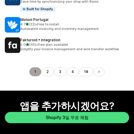
Save time by synchronizing your shop with Bexio
Built for Shopify
Moloni Portugal
별 5개 중
4.7
(22)
•
Free to install
총 리뷰 22개
Automated invoicing and inventory management
Fakturoid • Integration
별 5개 중
5.0
(45)
•
Free plan available
총 리뷰 45개
Simplify your invoice management and wire transfer workflow
1
2
3
4
18
앱을 추가하시겠어요?
Shopify 3일 무료 체험