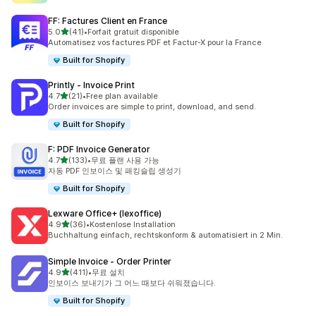
FF: Factures Client en France
별 5개 중
5.0
(41)
•
Forfait gratuit disponible
총 리뷰 41개
Automatisez vos factures PDF et Factur-X pour la France
Built for Shopify
Printly ‑ Invoice Print
별 5개 중
4.7
(21)
•
Free plan available
총 리뷰 21개
Order invoices are simple to print, download, and send.
Built for Shopify
F: PDF Invoice Generator
별 5개 중
4.7
(133)
•
무료 플랜 사용 가능
총 리뷰 133개
자동 PDF 인보이스 및 패킹슬립 생성기
Built for Shopify
Lexware Office+ (lexoffice)
별 5개 중
4.9
(36)
•
Kostenlose Installation
총 리뷰 36개
Buchhaltung einfach, rechtskonform & automatisiert in 2 Min.
Simple Invoice ‑ Order Printer
별 5개 중
4.9
(411)
•
무료 설치
총 리뷰 411개
인보이스 보내기가 그 어느 때보다 쉬워졌습니다.
Built for Shopify