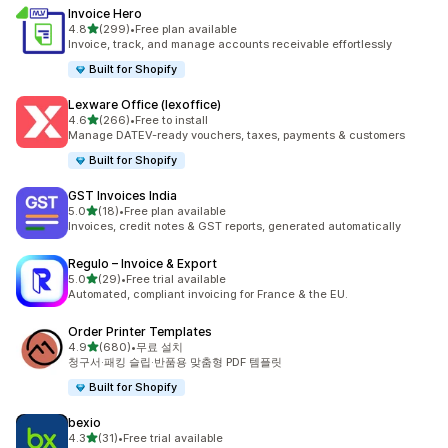
Invoice Hero
별 5개 중
4.8
(299)
•
Free plan available
총 리뷰 299개
Invoice, track, and manage accounts receivable effortlessly
Built for Shopify
Lexware Office (lexoffice)
별 5개 중
4.6
(266)
•
Free to install
총 리뷰 266개
Manage DATEV-ready vouchers, taxes, payments & customers
Built for Shopify
GST Invoices India
별 5개 중
5.0
(18)
•
Free plan available
총 리뷰 18개
Invoices, credit notes & GST reports, generated automatically
Regulo – Invoice & Export
별 5개 중
5.0
(29)
•
Free trial available
총 리뷰 29개
Automated, compliant invoicing for France & the EU.
Order Printer Templates
별 5개 중
4.9
(680)
•
무료 설치
총 리뷰 680개
청구서·패킹 슬립·반품용 맞춤형 PDF 템플릿
Built for Shopify
bexio
별 5개 중
4.3
(31)
•
Free trial available
총 리뷰 31개