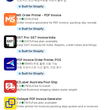
인보이스·초안·배송서류용 주문서 출력 앱
Built for Shopify
MS Order Printer ‑ PDF Invoice
별 5개 중
5.0
(233)
•
Free
총 리뷰 233개
Order invoice generator for PDF invoice, packing slip, receipt
Built for Shopify
GST Pro: GST Invoice India
별 5개 중
5.0
(247)
•
Free plan available
총 리뷰 247개
Easy GST invoices for India. Reports, credit notes and filings
Built for Shopify
PDF Invoice Order Printer, POS
별 5개 중
4.9
(686)
•
무료 플랜 사용 가능
총 리뷰 686개
자동 인보이스로 시간 절약, 규정 준수.
Built for Shopify
EZLabel: Australia Post Ship
별 5개 중
5.0
(793)
•
Free to install
총 리뷰 793개
MyPost Business shipping labels made simple!
Oxilayer PDF Invoice Generator
별 5개 중
5.0
(161)
•
Free plan available
총 리뷰 161개
Order printer for invoices packing slips quotes and e-invoices