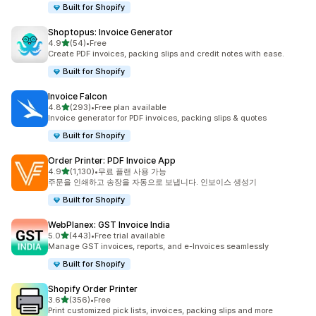
Built for Shopify
Shoptopus: Invoice Generator
별 5개 중
4.9
(54)
•
Free
총 리뷰 54개
Create PDF invoices, packing slips and credit notes with ease.
Built for Shopify
Invoice Falcon
별 5개 중
4.8
(293)
•
Free plan available
총 리뷰 293개
Invoice generator for PDF invoices, packing slips & quotes
Built for Shopify
Order Printer: PDF Invoice App
별 5개 중
4.9
(1,130)
•
무료 플랜 사용 가능
총 리뷰 1130개
주문을 인쇄하고 송장을 자동으로 보냅니다. 인보이스 생성기
Built for Shopify
WebPlanex: GST Invoice India
별 5개 중
5.0
(443)
•
Free trial available
총 리뷰 443개
Manage GST invoices, reports, and e-Invoices seamlessly
Built for Shopify
Shopify Order Printer
별 5개 중
3.6
(356)
•
Free
총 리뷰 356개
Print customized pick lists, invoices, packing slips and more