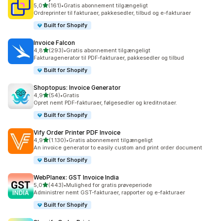
ud af 5 stjerner
5,0
(161)
•
Gratis abonnement tilgængeligt
161 anmeldelser i alt
Ordreprinter til fakturaer, pakkesedler, tilbud og e-fakturaer
Built for Shopify
Invoice Falcon
ud af 5 stjerner
4,8
(293)
•
Gratis abonnement tilgængeligt
293 anmeldelser i alt
Fakturagenerator til PDF-fakturaer, pakkesedler og tilbud
Built for Shopify
Shoptopus: Invoice Generator
ud af 5 stjerner
4,9
(54)
•
Gratis
54 anmeldelser i alt
Opret nemt PDF-fakturaer, følgesedler og kreditnotaer.
Built for Shopify
Vify Order Printer PDF Invoice
ud af 5 stjerner
4,9
(1.130)
•
Gratis abonnement tilgængeligt
1130 anmeldelser i alt
An invoice generator to easily custom and print order document
Built for Shopify
WebPlanex: GST Invoice India
ud af 5 stjerner
5,0
(443)
•
Mulighed for gratis prøveperiode
443 anmeldelser i alt
Administrer nemt GST-fakturaer, rapporter og e-fakturaer
Built for Shopify