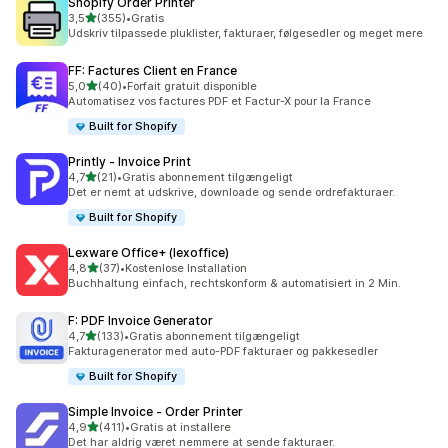
Shopify Order Printer
ud af 5 stjerner
3,5
(355)
•
Gratis
355 anmeldelser i alt
Udskriv tilpassede pluklister, fakturaer, følgesedler og meget mere
FF: Factures Client en France
ud af 5 stjerner
5,0
(40)
•
Forfait gratuit disponible
40 anmeldelser i alt
Automatisez vos factures PDF et Factur-X pour la France
Built for Shopify
Printly ‑ Invoice Print
ud af 5 stjerner
4,7
(21)
•
Gratis abonnement tilgængeligt
21 anmeldelser i alt
Det er nemt at udskrive, downloade og sende ordrefakturaer.
Built for Shopify
Lexware Office+ (lexoffice)
ud af 5 stjerner
4,8
(37)
•
Kostenlose Installation
37 anmeldelser i alt
Buchhaltung einfach, rechtskonform & automatisiert in 2 Min.
F: PDF Invoice Generator
ud af 5 stjerner
4,7
(133)
•
Gratis abonnement tilgængeligt
133 anmeldelser i alt
Fakturagenerator med auto-PDF fakturaer og pakkesedler
Built for Shopify
Simple Invoice ‑ Order Printer
ud af 5 stjerner
4,9
(411)
•
Gratis at installere
411 anmeldelser i alt
Det har aldrig været nemmere at sende fakturaer.