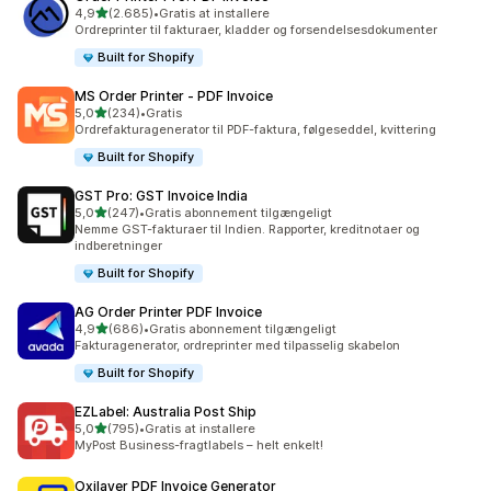
ud af 5 stjerner
4,9
(2.685)
•
Gratis at installere
2685 anmeldelser i alt
Ordreprinter til fakturaer, kladder og forsendelsesdokumenter
Built for Shopify
MS Order Printer ‑ PDF Invoice
ud af 5 stjerner
5,0
(234)
•
Gratis
234 anmeldelser i alt
Ordrefakturagenerator til PDF-faktura, følgeseddel, kvittering
Built for Shopify
GST Pro: GST Invoice India
ud af 5 stjerner
5,0
(247)
•
Gratis abonnement tilgængeligt
247 anmeldelser i alt
Nemme GST-fakturaer til Indien. Rapporter, kreditnotaer og
indberetninger
Built for Shopify
AG Order Printer PDF Invoice
ud af 5 stjerner
4,9
(686)
•
Gratis abonnement tilgængeligt
686 anmeldelser i alt
Fakturagenerator, ordreprinter med tilpasselig skabelon
Built for Shopify
EZLabel: Australia Post Ship
ud af 5 stjerner
5,0
(795)
•
Gratis at installere
795 anmeldelser i alt
MyPost Business-fragtlabels – helt enkelt!
Oxilayer PDF Invoice Generator