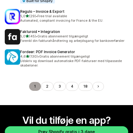
Built for Shopify
Regulo – Invoice & Export
ud af 5 stjerner
5,0
(29)
•
Free trial available
29 anmeldelser i alt
Automated, compliant invoicing for France & the EU.
Fakturoid • Integration
ud af 5 stjerner
5,0
(45)
•
Gratis abonnement tilgængeligt
45 anmeldelser i alt
Forenkl din fakturahåndtering og arbejdsgang for bankoverførsler
Fordeer: PDF Invoice Generator
ud af 5 stjerner
4,6
(130)
•
Gratis abonnement tilgængeligt
130 anmeldelser i alt
Udskriv og download automatiske PDF-fakturaer med tilpassede
skabeloner.
1
2
3
4
18
Vil du tilføje en app?
Prøv Shopify gratis i 3 dage