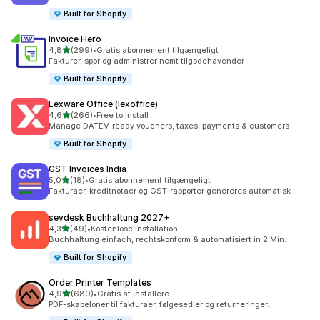
Built for Shopify
Invoice Hero
ud af 5 stjerner
4,8
(299)
•
Gratis abonnement tilgængeligt
299 anmeldelser i alt
Fakturer, spor og administrer nemt tilgodehavender
Built for Shopify
Lexware Office (lexoffice)
ud af 5 stjerner
4,6
(266)
•
Free to install
266 anmeldelser i alt
Manage DATEV-ready vouchers, taxes, payments & customers
Built for Shopify
GST Invoices India
ud af 5 stjerner
5,0
(18)
•
Gratis abonnement tilgængeligt
18 anmeldelser i alt
Fakturaer, kreditnotaer og GST-rapporter genereres automatisk
sevdesk Buchhaltung 2027+
ud af 5 stjerner
4,3
(49)
•
Kostenlose Installation
49 anmeldelser i alt
Buchhaltung einfach, rechtskonform & automatisiert in 2 Min.
Built for Shopify
Order Printer Templates
ud af 5 stjerner
4,9
(680)
•
Gratis at installere
680 anmeldelser i alt
PDF-skabeloner til fakturaer, følgesedler og returneringer.