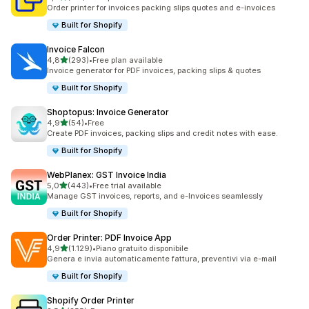
161 recensioni totali
Order printer for invoices packing slips quotes and e-invoices
Built for Shopify
Invoice Falcon
stelle su 5
4,8
(293)
•
Free plan available
293 recensioni totali
Invoice generator for PDF invoices, packing slips & quotes
Built for Shopify
Shoptopus: Invoice Generator
stelle su 5
4,9
(54)
•
Free
54 recensioni totali
Create PDF invoices, packing slips and credit notes with ease.
Built for Shopify
WebPlanex: GST Invoice India
stelle su 5
5,0
(443)
•
Free trial available
443 recensioni totali
Manage GST invoices, reports, and e-Invoices seamlessly
Built for Shopify
Order Printer: PDF Invoice App
stelle su 5
4,9
(1.129)
•
Piano gratuito disponibile
1129 recensioni totali
Genera e invia automaticamente fattura, preventivi via e-mail
Built for Shopify
Shopify Order Printer