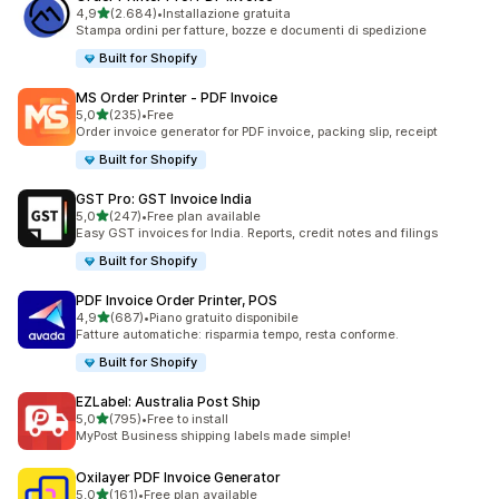
stelle su 5
4,9
(2.684)
•
Installazione gratuita
2684 recensioni totali
Stampa ordini per fatture, bozze e documenti di spedizione
Built for Shopify
MS Order Printer ‑ PDF Invoice
stelle su 5
5,0
(235)
•
Free
235 recensioni totali
Order invoice generator for PDF invoice, packing slip, receipt
Built for Shopify
GST Pro: GST Invoice India
stelle su 5
5,0
(247)
•
Free plan available
247 recensioni totali
Easy GST invoices for India. Reports, credit notes and filings
Built for Shopify
PDF Invoice Order Printer, POS
stelle su 5
4,9
(687)
•
Piano gratuito disponibile
687 recensioni totali
Fatture automatiche: risparmia tempo, resta conforme.
Built for Shopify
EZLabel: Australia Post Ship
stelle su 5
5,0
(795)
•
Free to install
795 recensioni totali
MyPost Business shipping labels made simple!
Oxilayer PDF Invoice Generator
stelle su 5
5,0
(161)
•
Free plan available