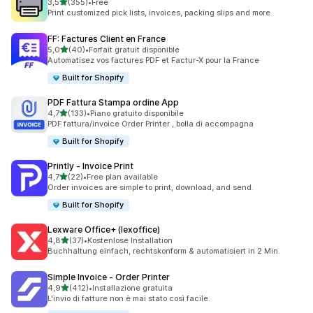
stelle su 5
3,5
(355)
•
Free
355 recensioni totali
Print customized pick lists, invoices, packing slips and more
FF: Factures Client en France
stelle su 5
5,0
(40)
•
Forfait gratuit disponible
40 recensioni totali
Automatisez vos factures PDF et Factur-X pour la France
Built for Shopify
PDF Fattura Stampa ordine App
stelle su 5
4,7
(133)
•
Piano gratuito disponibile
133 recensioni totali
PDF fattura/invoice Order Printer , bolla di accompagna
Built for Shopify
Printly ‑ Invoice Print
stelle su 5
4,7
(22)
•
Free plan available
22 recensioni totali
Order invoices are simple to print, download, and send.
Built for Shopify
Lexware Office+ (lexoffice)
stelle su 5
4,8
(37)
•
Kostenlose Installation
37 recensioni totali
Buchhaltung einfach, rechtskonform & automatisiert in 2 Min.
Simple Invoice ‑ Order Printer
stelle su 5
4,9
(412)
•
Installazione gratuita
412 recensioni totali
L'invio di fatture non è mai stato così facile.