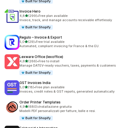
Built for Shopify
Invoice Hero
stelle su 5
4,8
(299)
•
Free plan available
299 recensioni totali
Invoice, track, and manage accounts receivable effortlessly
Built for Shopify
Regulo – Invoice & Export
stelle su 5
5,0
(29)
•
Free trial available
29 recensioni totali
Automated, compliant invoicing for France & the EU.
Lexware Office (lexoffice)
stelle su 5
4,6
(266)
•
Free to install
266 recensioni totali
Manage DATEV-ready vouchers, taxes, payments & customers
Built for Shopify
GST Invoices India
stelle su 5
5,0
(18)
•
Free plan available
18 recensioni totali
Invoices, credit notes & GST reports, generated automatically
Order Printer Templates
stelle su 5
4,9
(680)
•
Installazione gratuita
680 recensioni totali
Modelli PDF personalizzati per fatture, bolle e resi.
Built for Shopify