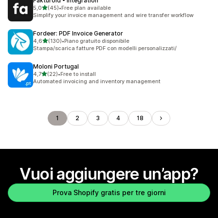
Fakturoid • Integration
stelle su 5
5,0
(45)
•
Free plan available
45 recensioni totali
Simplify your invoice management and wire transfer workflow
Fordeer: PDF Invoice Generator
stelle su 5
4,6
(130)
•
Piano gratuito disponibile
130 recensioni totali
Stampa/scarica fatture PDF con modelli personalizzati/
Moloni Portugal
stelle su 5
4,7
(22)
•
Free to install
22 recensioni totali
Automated invoicing and inventory management
1
2
3
4
18
Vuoi aggiungere un’app?
Prova Shopify gratis per tre giorni