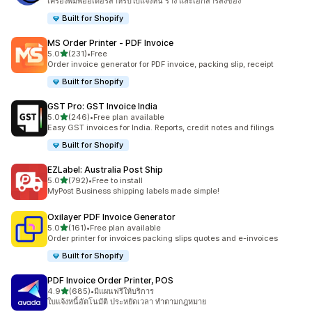
เครื่องพิมพ์ออเดอร์สำหรับใบแจ้งหนี้ ร่าง และเอกสารส่งของ
Built for Shopify
MS Order Printer ‑ PDF Invoice
เต็ม 5 ดาว
5.0
(231)
•
Free
ทั้งหมด 231 รีวิว
Order invoice generator for PDF invoice, packing slip, receipt
Built for Shopify
GST Pro: GST Invoice India
เต็ม 5 ดาว
5.0
(246)
•
Free plan available
ทั้งหมด 246 รีวิว
Easy GST invoices for India. Reports, credit notes and filings
Built for Shopify
EZLabel: Australia Post Ship
เต็ม 5 ดาว
5.0
(792)
•
Free to install
ทั้งหมด 792 รีวิว
MyPost Business shipping labels made simple!
Oxilayer PDF Invoice Generator
เต็ม 5 ดาว
5.0
(161)
•
Free plan available
ทั้งหมด 161 รีวิว
Order printer for invoices packing slips quotes and e-invoices
Built for Shopify
PDF Invoice Order Printer, POS
เต็ม 5 ดาว
4.9
(685)
•
มีแผนฟรีให้บริการ
ทั้งหมด 685 รีวิว
ใบแจ้งหนี้อัตโนมัติ ประหยัดเวลา ทำตามกฎหมาย