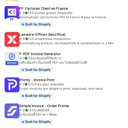
FF: Factures Client en France
เต็ม 5 ดาว
5.0
(41)
•
Forfait gratuit disponible
ทั้งหมด 41 รีวิว
Automatisez vos factures PDF et Factur-X pour la France
Built for Shopify
Lexware Office+ (lexoffice)
เต็ม 5 ดาว
4.9
(37)
•
Kostenlose Installation
ทั้งหมด 37 รีวิว
Buchhaltung einfach, rechtskonform & automatisiert in 2 Min.
F: PDF Invoice Generator
เต็ม 5 ดาว
4.7
(133)
•
มีแผนฟรีให้บริการ
ทั้งหมด 133 รีวิว
เครื่องมือสร้างใบแจ้งหนี้ PDF และใบจัดส่งอัตโนมัติ
Built for Shopify
Printly ‑ Invoice Print
เต็ม 5 ดาว
4.7
(21)
•
Free plan available
ทั้งหมด 21 รีวิว
Order invoices are simple to print, download, and send.
Built for Shopify
Simple Invoice ‑ Order Printer
เต็ม 5 ดาว
4.9
(410)
•
ติดตั้งฟรี
ทั้งหมด 410 รีวิว
ส่งใบแจ้งหนี้ได้ง่ายกว่าที่เคย
Built for Shopify