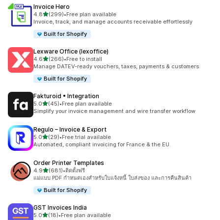
Invoice Hero
เต็ม 5 ดาว
4.8
(299)
•
Free plan available
ทั้งหมด 299 รีวิว
Invoice, track, and manage accounts receivable effortlessly
Built for Shopify
Lexware Office (lexoffice)
เต็ม 5 ดาว
4.6
(266)
•
Free to install
ทั้งหมด 266 รีวิว
Manage DATEV-ready vouchers, taxes, payments & customers
Built for Shopify
Fakturoid • Integration
เต็ม 5 ดาว
5.0
(45)
•
Free plan available
ทั้งหมด 45 รีวิว
Simplify your invoice management and wire transfer workflow
Regulo – Invoice & Export
เต็ม 5 ดาว
5.0
(29)
•
Free trial available
ทั้งหมด 29 รีวิว
Automated, compliant invoicing for France & the EU.
Order Printer Templates
เต็ม 5 ดาว
4.9
(681)
•
ติดตั้งฟรี
ทั้งหมด 681 รีวิว
แม่แบบ PDF กำหนดเองสำหรับใบแจ้งหนี้ ใบส่งของ และการคืนสินค้า
Built for Shopify
GST Invoices India
เต็ม 5 ดาว
5.0
(18)
•
Free plan available
ทั้งหมด 18 รีวิว