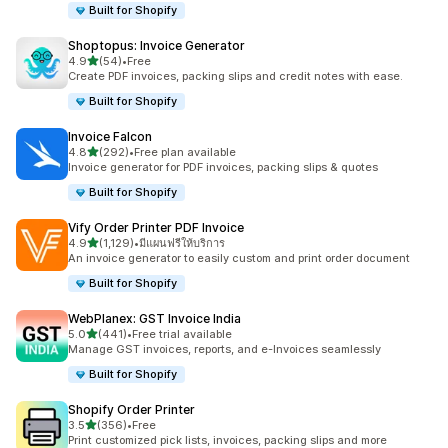
Built for Shopify
Shoptopus: Invoice Generator
เต็ม 5 ดาว
4.9
(54)
•
Free
ทั้งหมด 54 รีวิว
Create PDF invoices, packing slips and credit notes with ease.
Built for Shopify
Invoice Falcon
เต็ม 5 ดาว
4.8
(292)
•
Free plan available
ทั้งหมด 292 รีวิว
Invoice generator for PDF invoices, packing slips & quotes
Built for Shopify
Vify Order Printer PDF Invoice
เต็ม 5 ดาว
4.9
(1,129)
•
มีแผนฟรีให้บริการ
ทั้งหมด 1129 รีวิว
An invoice generator to easily custom and print order document
Built for Shopify
WebPlanex: GST Invoice India
เต็ม 5 ดาว
5.0
(441)
•
Free trial available
ทั้งหมด 441 รีวิว
Manage GST invoices, reports, and e-Invoices seamlessly
Built for Shopify
Shopify Order Printer
เต็ม 5 ดาว
3.5
(356)
•
Free
ทั้งหมด 356 รีวิว
Print customized pick lists, invoices, packing slips and more