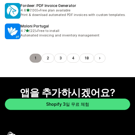
Fordeer: PDF Invoice Generator
별 5개 중
4.6
(130)
•
Free plan available
총 리뷰 130개
Print & download automated PDF invoices with custom templates.
Moloni Portugal
별 5개 중
4.7
(22)
•
Free to install
총 리뷰 22개
Automated invoicing and inventory management
1
2
3
4
18
앱을 추가하시겠어요?
Shopify 3일 무료 체험