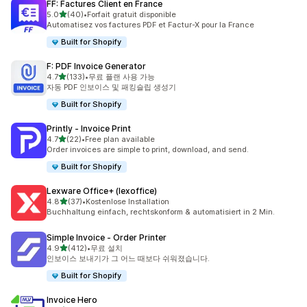
FF: Factures Client en France
별 5개 중
5.0
(40)
•
Forfait gratuit disponible
총 리뷰 40개
Automatisez vos factures PDF et Factur-X pour la France
Built for Shopify
F: PDF Invoice Generator
별 5개 중
4.7
(133)
•
무료 플랜 사용 가능
총 리뷰 133개
자동 PDF 인보이스 및 패킹슬립 생성기
Built for Shopify
Printly ‑ Invoice Print
별 5개 중
4.7
(22)
•
Free plan available
총 리뷰 22개
Order invoices are simple to print, download, and send.
Built for Shopify
Lexware Office+ (lexoffice)
별 5개 중
4.8
(37)
•
Kostenlose Installation
총 리뷰 37개
Buchhaltung einfach, rechtskonform & automatisiert in 2 Min.
Simple Invoice ‑ Order Printer
별 5개 중
4.9
(412)
•
무료 설치
총 리뷰 412개
인보이스 보내기가 그 어느 때보다 쉬워졌습니다.
Built for Shopify
Invoice Hero