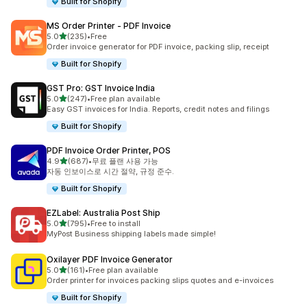
Built for Shopify
MS Order Printer ‑ PDF Invoice
별 5개 중
5.0
(235)
•
Free
총 리뷰 235개
Order invoice generator for PDF invoice, packing slip, receipt
Built for Shopify
GST Pro: GST Invoice India
별 5개 중
5.0
(247)
•
Free plan available
총 리뷰 247개
Easy GST invoices for India. Reports, credit notes and filings
Built for Shopify
PDF Invoice Order Printer, POS
별 5개 중
4.9
(687)
•
무료 플랜 사용 가능
총 리뷰 687개
자동 인보이스로 시간 절약, 규정 준수.
Built for Shopify
EZLabel: Australia Post Ship
별 5개 중
5.0
(795)
•
Free to install
총 리뷰 795개
MyPost Business shipping labels made simple!
Oxilayer PDF Invoice Generator
별 5개 중
5.0
(161)
•
Free plan available
총 리뷰 161개
Order printer for invoices packing slips quotes and e-invoices
Built for Shopify