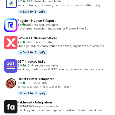
별 5개 중
4.8
(299)
•
Free plan available
총 리뷰 299개
Invoice, track, and manage accounts receivable effortlessly
Built for Shopify
Regulo – Invoice & Export
별 5개 중
5.0
(29)
•
Free trial available
총 리뷰 29개
Automated, compliant invoicing for France & the EU.
Lexware Office (lexoffice)
별 5개 중
4.6
(266)
•
Free to install
총 리뷰 266개
Manage DATEV-ready vouchers, taxes, payments & customers
Built for Shopify
GST Invoices India
별 5개 중
5.0
(18)
•
Free plan available
총 리뷰 18개
Invoices, credit notes & GST reports, generated automatically
Order Printer Templates
별 5개 중
4.9
(680)
•
무료 설치
총 리뷰 680개
청구서·패킹 슬립·반품용 맞춤형 PDF 템플릿
Built for Shopify
Fakturoid • Integration
별 5개 중
5.0
(45)
•
Free plan available
총 리뷰 45개
Simplify your invoice management and wire transfer workflow