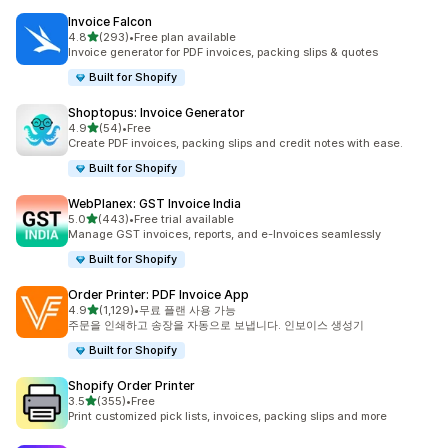
Invoice Falcon
별 5개 중
4.8
(293)
•
Free plan available
총 리뷰 293개
Invoice generator for PDF invoices, packing slips & quotes
Built for Shopify
Shoptopus: Invoice Generator
별 5개 중
4.9
(54)
•
Free
총 리뷰 54개
Create PDF invoices, packing slips and credit notes with ease.
Built for Shopify
WebPlanex: GST Invoice India
별 5개 중
5.0
(443)
•
Free trial available
총 리뷰 443개
Manage GST invoices, reports, and e-Invoices seamlessly
Built for Shopify
Order Printer: PDF Invoice App
별 5개 중
4.9
(1,129)
•
무료 플랜 사용 가능
총 리뷰 1129개
주문을 인쇄하고 송장을 자동으로 보냅니다. 인보이스 생성기
Built for Shopify
Shopify Order Printer
별 5개 중
3.5
(355)
•
Free
총 리뷰 355개
Print customized pick lists, invoices, packing slips and more