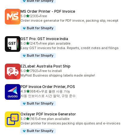
Built for Shopify
MS Order Printer ‑ PDF Invoice
별 5개 중
5.0
(233)
•
Free
총 리뷰 233개
Order invoice generator for PDF invoice, packing slip, receipt
Built for Shopify
GST Pro: GST Invoice India
별 5개 중
5.0
(247)
•
Free plan available
총 리뷰 247개
Easy GST invoices for India. Reports, credit notes and filings
Built for Shopify
EZLabel: Australia Post Ship
별 5개 중
5.0
(792)
•
Free to install
총 리뷰 792개
MyPost Business shipping labels made simple!
PDF Invoice Order Printer, POS
별 5개 중
4.9
(684)
•
무료 플랜 사용 가능
총 리뷰 684개
자동 인보이스로 시간 절약, 규정 준수.
Built for Shopify
Oxilayer PDF Invoice Generator
별 5개 중
5.0
(161)
•
Free plan available
총 리뷰 161개
Order printer for invoices packing slips quotes and e-invoices
Built for Shopify