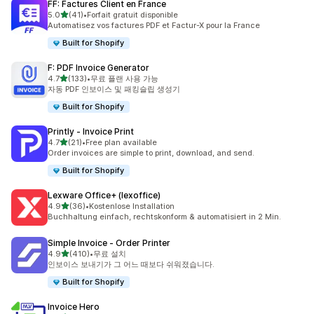
FF: Factures Client en France
별 5개 중
5.0
(41)
•
Forfait gratuit disponible
총 리뷰 41개
Automatisez vos factures PDF et Factur-X pour la France
Built for Shopify
F: PDF Invoice Generator
별 5개 중
4.7
(133)
•
무료 플랜 사용 가능
총 리뷰 133개
자동 PDF 인보이스 및 패킹슬립 생성기
Built for Shopify
Printly ‑ Invoice Print
별 5개 중
4.7
(21)
•
Free plan available
총 리뷰 21개
Order invoices are simple to print, download, and send.
Built for Shopify
Lexware Office+ (lexoffice)
별 5개 중
4.9
(36)
•
Kostenlose Installation
총 리뷰 36개
Buchhaltung einfach, rechtskonform & automatisiert in 2 Min.
Simple Invoice ‑ Order Printer
별 5개 중
4.9
(410)
•
무료 설치
총 리뷰 410개
인보이스 보내기가 그 어느 때보다 쉬워졌습니다.
Built for Shopify
Invoice Hero