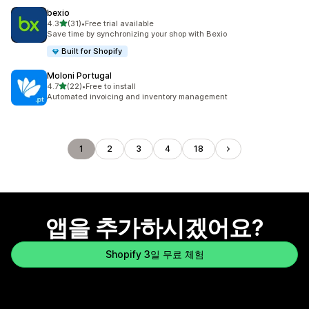
bexio
별 5개 중
4.3
(31)
•
Free trial available
총 리뷰 31개
Save time by synchronizing your shop with Bexio
Built for Shopify
Moloni Portugal
별 5개 중
4.7
(22)
•
Free to install
총 리뷰 22개
Automated invoicing and inventory management
1
2
3
4
18
앱을 추가하시겠어요?
Shopify 3일 무료 체험