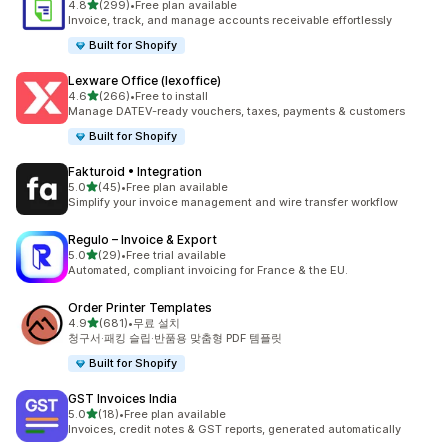
별 5개 중
4.8
(299)
•
Free plan available
총 리뷰 299개
Invoice, track, and manage accounts receivable effortlessly
Built for Shopify
Lexware Office (lexoffice)
별 5개 중
4.6
(266)
•
Free to install
총 리뷰 266개
Manage DATEV-ready vouchers, taxes, payments & customers
Built for Shopify
Fakturoid • Integration
별 5개 중
5.0
(45)
•
Free plan available
총 리뷰 45개
Simplify your invoice management and wire transfer workflow
Regulo – Invoice & Export
별 5개 중
5.0
(29)
•
Free trial available
총 리뷰 29개
Automated, compliant invoicing for France & the EU.
Order Printer Templates
별 5개 중
4.9
(681)
•
무료 설치
총 리뷰 681개
청구서·패킹 슬립·반품용 맞춤형 PDF 템플릿
Built for Shopify
GST Invoices India
별 5개 중
5.0
(18)
•
Free plan available
총 리뷰 18개
Invoices, credit notes & GST reports, generated automatically