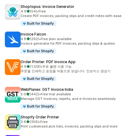
Shoptopus: Invoice Generator
별 5개 중
4.9
(54)
•
Free
총 리뷰 54개
Create PDF invoices, packing slips and credit notes with ease.
Built for Shopify
Invoice Falcon
별 5개 중
4.8
(292)
•
Free plan available
총 리뷰 292개
Invoice generator for PDF invoices, packing slips & quotes
Built for Shopify
Order Printer: PDF Invoice App
별 5개 중
4.9
(1,129)
•
무료 플랜 사용 가능
총 리뷰 1129개
주문을 인쇄하고 송장을 자동으로 보냅니다. 인보이스 생성기
Built for Shopify
WebPlanex: GST Invoice India
별 5개 중
5.0
(442)
•
Free trial available
총 리뷰 442개
Manage GST invoices, reports, and e-Invoices seamlessly
Built for Shopify
Shopify Order Printer
별 5개 중
3.6
(356)
•
Free
총 리뷰 356개
Print customized pick lists, invoices, packing slips and more