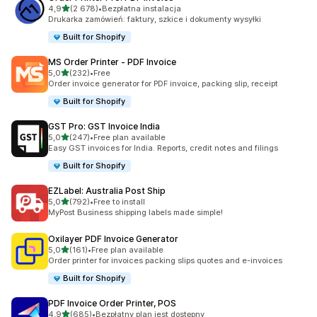
na 5 gwiazdek
4,9
(2 678)
•
Bezpłatna instalacja
Łączna liczba recenzji: 2678
Drukarka zamówień: faktury, szkice i dokumenty wysyłki
Built for Shopify
MS Order Printer ‑ PDF Invoice
na 5 gwiazdek
5,0
(232)
•
Free
Łączna liczba recenzji: 232
Order invoice generator for PDF invoice, packing slip, receipt
Built for Shopify
GST Pro: GST Invoice India
na 5 gwiazdek
5,0
(247)
•
Free plan available
Łączna liczba recenzji: 247
Easy GST invoices for India. Reports, credit notes and filings
Built for Shopify
EZLabel: Australia Post Ship
na 5 gwiazdek
5,0
(792)
•
Free to install
Łączna liczba recenzji: 792
MyPost Business shipping labels made simple!
Oxilayer PDF Invoice Generator
na 5 gwiazdek
5,0
(161)
•
Free plan available
Łączna liczba recenzji: 161
Order printer for invoices packing slips quotes and e-invoices
Built for Shopify
PDF Invoice Order Printer, POS
na 5 gwiazdek
4,9
(685)
•
Bezpłatny plan jest dostępny