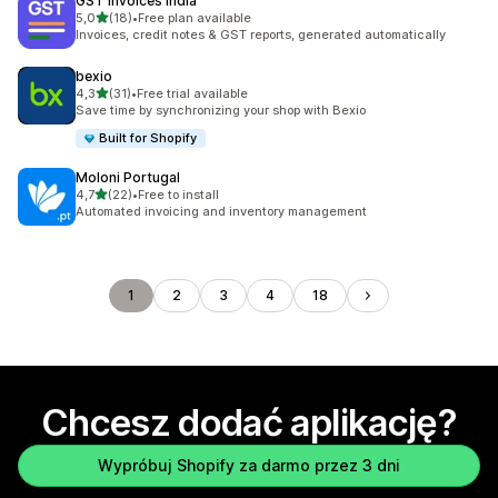
GST Invoices India
na 5 gwiazdek
5,0
(18)
•
Free plan available
Łączna liczba recenzji: 18
Invoices, credit notes & GST reports, generated automatically
bexio
na 5 gwiazdek
4,3
(31)
•
Free trial available
Łączna liczba recenzji: 31
Save time by synchronizing your shop with Bexio
Built for Shopify
Moloni Portugal
na 5 gwiazdek
4,7
(22)
•
Free to install
Łączna liczba recenzji: 22
Automated invoicing and inventory management
1
2
3
4
18
Chcesz dodać aplikację?
Wypróbuj Shopify za darmo przez 3 dni