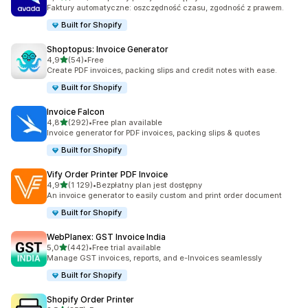
Łączna liczba recenzji: 685
Faktury automatyczne: oszczędność czasu, zgodność z prawem.
Built for Shopify
Shoptopus: Invoice Generator
na 5 gwiazdek
4,9
(54)
•
Free
Łączna liczba recenzji: 54
Create PDF invoices, packing slips and credit notes with ease.
Built for Shopify
Invoice Falcon
na 5 gwiazdek
4,8
(292)
•
Free plan available
Łączna liczba recenzji: 292
Invoice generator for PDF invoices, packing slips & quotes
Built for Shopify
Vify Order Printer PDF Invoice
na 5 gwiazdek
4,9
(1 129)
•
Bezpłatny plan jest dostępny
Łączna liczba recenzji: 1129
An invoice generator to easily custom and print order document
Built for Shopify
WebPlanex: GST Invoice India
na 5 gwiazdek
5,0
(442)
•
Free trial available
Łączna liczba recenzji: 442
Manage GST invoices, reports, and e-Invoices seamlessly
Built for Shopify
Shopify Order Printer