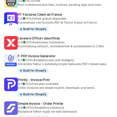
na 5 gwiazdek
3,5
(357)
•
Free
Łączna liczba recenzji: 357
Print customized pick lists, invoices, packing slips and more
FF: Factures Client en France
na 5 gwiazdek
5,0
(41)
•
Forfait gratuit disponible
Łączna liczba recenzji: 41
Automatisez vos factures PDF et Factur-X pour la France
Built for Shopify
Lexware Office+ (lexoffice)
na 5 gwiazdek
4,9
(37)
•
Kostenlose Installation
Łączna liczba recenzji: 37
Buchhaltung einfach, rechtskonform & automatisiert in 2 Min.
F: PDF Invoice Generator
na 5 gwiazdek
4,7
(133)
•
Bezpłatny plan jest dostępny
Łączna liczba recenzji: 133
Generator faktur z automatycznymi fakturami PDF i listami paku
Built for Shopify
Printly ‑ Invoice Print
na 5 gwiazdek
4,7
(21)
•
Free plan available
Łączna liczba recenzji: 21
Order invoices are simple to print, download, and send.
Built for Shopify
Simple Invoice ‑ Order Printer
na 5 gwiazdek
4,9
(410)
•
Bezpłatna instalacja
Łączna liczba recenzji: 410
Wysyłanie faktur nigdy nie było łatwiejsze.