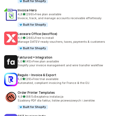
Built for Shopify
Invoice Hero
na 5 gwiazdek
4,8
(299)
•
Free plan available
Łączna liczba recenzji: 299
Invoice, track, and manage accounts receivable effortlessly
Built for Shopify
Lexware Office (lexoffice)
na 5 gwiazdek
4,6
(266)
•
Free to install
Łączna liczba recenzji: 266
Manage DATEV-ready vouchers, taxes, payments & customers
Built for Shopify
Fakturoid • Integration
na 5 gwiazdek
5,0
(45)
•
Free plan available
Łączna liczba recenzji: 45
Simplify your invoice management and wire transfer workflow
Regulo – Invoice & Export
na 5 gwiazdek
5,0
(29)
•
Free trial available
Łączna liczba recenzji: 29
Automated, compliant invoicing for France & the EU.
Order Printer Templates
na 5 gwiazdek
4,9
(681)
•
Bezpłatna instalacja
Łączna liczba recenzji: 681
Szablony PDF dla faktur, listów przewozowych i zwrotów.
Built for Shopify