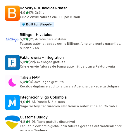
Bookify PDF Invoice Printer
de 5 estrelas
4,9
(7)
•
Grátis
7 avaliações ao todo
Crie e envie faturas em PDF por e-mail
Built for Shopify
Billingo ‑ Hivatalos
de 5 estrelas
5,0
(21)
•
Grátis para instalar
21 avaliações ao todo
Faturas automatizadas com o Billingo, funcionamento garantido,
suporte 24h
Fakturownia • Integration
de 5 estrelas
5,0
(22)
•
Avaliação gratuita
22 avaliações ao todo
Crie e envie faturas de forma automática com a Fakturownia
Take a NAP
de 5 estrelas
5,0
(9)
•
Avaliação gratuita
9 avaliações ao todo
Recibos digitais e auditoria para a Agência da Receita Búlgara
Integración Siigo Colombia
de 5 estrelas
4,9
(16)
•
Desde $15 al mes
16 avaliações ao todo
Siigo factory, facturación electrónica automática en Colombia
Customs Buddy
de 5 estrelas
4,8
(19)
•
Plano gratuito disponível
19 avaliações ao todo
Facilite o comércio global com faturas geradas automaticamente
para a alfândega