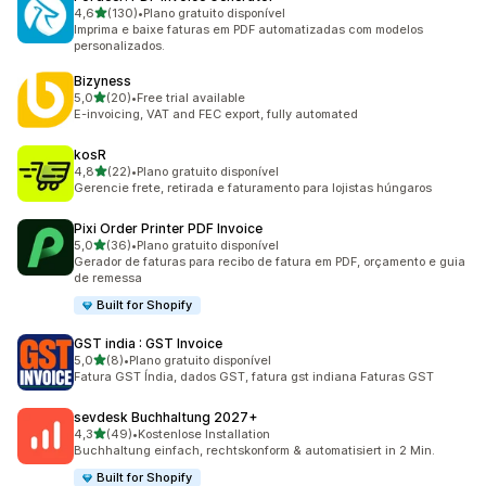
de 5 estrelas
4,6
(130)
•
Plano gratuito disponível
130 avaliações ao todo
Imprima e baixe faturas em PDF automatizadas com modelos
personalizados.
Bizyness
de 5 estrelas
5,0
(20)
•
Free trial available
20 avaliações ao todo
E-invoicing, VAT and FEC export, fully automated
kosR
de 5 estrelas
4,8
(22)
•
Plano gratuito disponível
22 avaliações ao todo
Gerencie frete, retirada e faturamento para lojistas húngaros
Pixi Order Printer PDF Invoice
de 5 estrelas
5,0
(36)
•
Plano gratuito disponível
36 avaliações ao todo
Gerador de faturas para recibo de fatura em PDF, orçamento e guia
de remessa
Built for Shopify
GST india : GST Invoice
de 5 estrelas
5,0
(8)
•
Plano gratuito disponível
8 avaliações ao todo
Fatura GST Índia, dados GST, fatura gst indiana Faturas GST
sevdesk Buchhaltung 2027+
de 5 estrelas
4,3
(49)
•
Kostenlose Installation
49 avaliações ao todo
Buchhaltung einfach, rechtskonform & automatisiert in 2 Min.
Built for Shopify