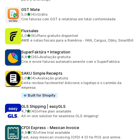
GST Mate
de 5 estrelas
5,0
(4)
•
Grátis
4 avaliações ao todo
Crie faturas com GST e relatórios em total conformidade
Fluxsales
de 5 estrelas
5,0
(9)
•
Plano gratuito disponível
9 avaliações ao todo
AWB e notas fiscais para a Romênia - FAN, Cargus, Oblio, SmartBill
SuperFaktúra • Integration
de 5 estrelas
4,8
(26)
•
Avaliação gratuita
26 avaliações ao todo
Crie e envie faturas automaticamente com o SuperFaktúra
SAKU Simple Receipts
de 5 estrelas
5,0
(4)
•
Avaliação gratuita
4 avaliações ao todo
Emita recibos facilmente! Adicione o logotipo e o carimbo da
empresa.
Built for Shopify
GLS Shipping | easyGLS
de 5 estrelas
4,7
(40)
•
Free plan available
40 avaliações ao todo
All-in-one solution for seamless GLS shipping!
CFDI Express ‑ Mexican Invoice
de 5 estrelas
4,9
(15)
•
Free trial available
15 avaliações ao todo
Fast, easy mexican invoicing (CFDI 4.0) for POS and online.