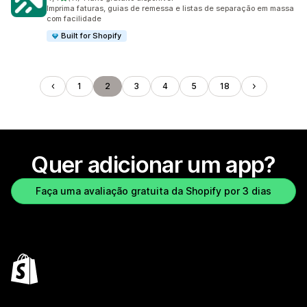
11 avaliações ao todo
Imprima faturas, guias de remessa e listas de separação em massa
com facilidade
Built for Shopify
1
2
3
4
5
18
Quer adicionar um app?
Faça uma avaliação gratuita da Shopify por 3 dias