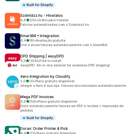
Built for Shopify
Számlázz.hu ‑ Hivatalos
de 5 estrelas
4,8
(25)
•
Grátis para instalar
25 avaliações ao todo
Faturas automatizadas com o Szamlazz.hu
SmartBill • Integration
de 5 estrelas
4,4
(8)
•
Avaliação gratuita
8 avaliações ao todo
Crie e envie faturas automaticamente com o SmartBill
DPD Shipping | easyDPD
de 5 estrelas
4,2
(104)
•
Free to install
104 avaliações ao todo
easyDPD: All-in-one solution for seamless DPD shipping!
Xero Integration by Cloudify
de 5 estrelas
5,0
(3)
•
Plano gratuito disponível
3 avaliações ao todo
Integre o Xero à sua loja. Faturas sincronizadas automaticamente.
Mega PDF Invoices
de 5 estrelas
4,9
(56)
•
Plano gratuito disponível
56 avaliações ao todo
Gere automaticamente faturas em PDF e recibos + impressão de
pedidos
Built for Shopify
Doran: Order Printer & Pick
de 5 estrelas
4,4
(11)
•
Plano gratuito disponível