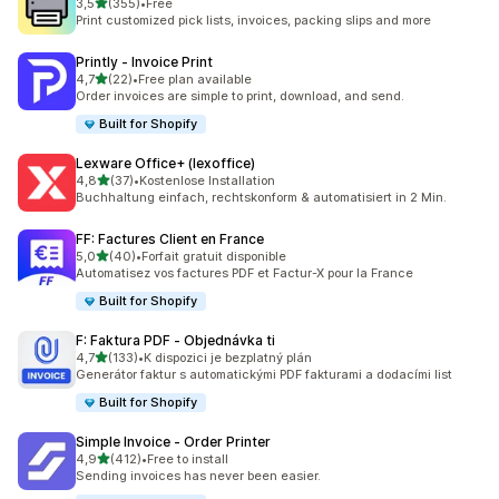
z 5 hvězd
3,5
(355)
•
Free
Celkový počet recenzí: 355
Print customized pick lists, invoices, packing slips and more
Printly ‑ Invoice Print
z 5 hvězd
4,7
(22)
•
Free plan available
Celkový počet recenzí: 22
Order invoices are simple to print, download, and send.
Built for Shopify
Lexware Office+ (lexoffice)
z 5 hvězd
4,8
(37)
•
Kostenlose Installation
Celkový počet recenzí: 37
Buchhaltung einfach, rechtskonform & automatisiert in 2 Min.
FF: Factures Client en France
z 5 hvězd
5,0
(40)
•
Forfait gratuit disponible
Celkový počet recenzí: 40
Automatisez vos factures PDF et Factur-X pour la France
Built for Shopify
F: Faktura PDF ‑ Objednávka ti
z 5 hvězd
4,7
(133)
•
K dispozici je bezplatný plán
Celkový počet recenzí: 133
Generátor faktur s automatickými PDF fakturami a dodacími list
Built for Shopify
Simple Invoice ‑ Order Printer
z 5 hvězd
4,9
(412)
•
Free to install
Celkový počet recenzí: 412
Sending invoices has never been easier.