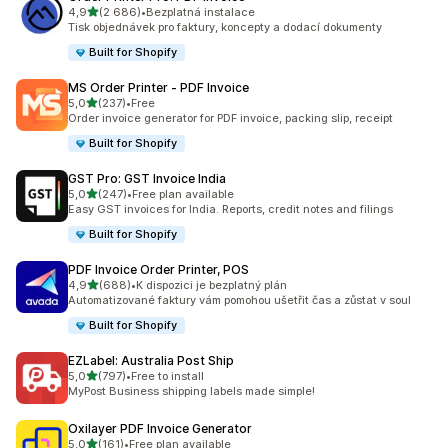
z 5 hvězd
4,9
(2 686)
•
Bezplatná instalace
Celkový počet recenzí: 2686
Tisk objednávek pro faktury, koncepty a dodací dokumenty
Built for Shopify
MS Order Printer ‑ PDF Invoice
z 5 hvězd
5,0
(237)
•
Free
Celkový počet recenzí: 237
Order invoice generator for PDF invoice, packing slip, receipt
Built for Shopify
GST Pro: GST Invoice India
z 5 hvězd
5,0
(247)
•
Free plan available
Celkový počet recenzí: 247
Easy GST invoices for India. Reports, credit notes and filings
Built for Shopify
PDF Invoice Order Printer, POS
z 5 hvězd
4,9
(688)
•
K dispozici je bezplatný plán
Celkový počet recenzí: 688
Automatizované faktury vám pomohou ušetřit čas a zůstat v soul
Built for Shopify
EZLabel: Australia Post Ship
z 5 hvězd
5,0
(797)
•
Free to install
Celkový počet recenzí: 797
MyPost Business shipping labels made simple!
Oxilayer PDF Invoice Generator
z 5 hvězd
5,0
(161)
•
Free plan available