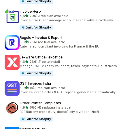
Built for Shopify
Invoice Hero
z 5 hvězd
4,8
(299)
•
Free plan available
Celkový počet recenzí: 299
Invoice, track, and manage accounts receivable effortlessly
Built for Shopify
Regulo – Invoice & Export
z 5 hvězd
5,0
(29)
•
Free trial available
Celkový počet recenzí: 29
Automated, compliant invoicing for France & the EU.
Lexware Office (lexoffice)
z 5 hvězd
4,6
(266)
•
Free to install
Celkový počet recenzí: 266
Manage DATEV-ready vouchers, taxes, payments & customers
Built for Shopify
GST Invoices India
z 5 hvězd
5,0
(18)
•
Free plan available
Celkový počet recenzí: 18
Invoices, credit notes & GST reports, generated automatically
Order Printer Templates
z 5 hvězd
4,9
(680)
•
Bezplatná instalace
Celkový počet recenzí: 680
PDF šablony pro faktury, dodací listy a vrácení zboží.
Built for Shopify