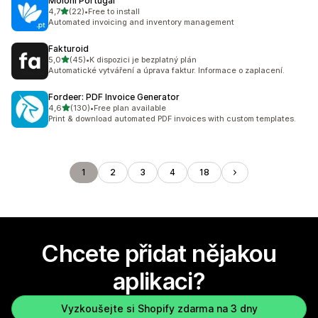
Moloni Portugal
z 5 hvězd
4,7
(22)
•
Free to install
Celkový počet recenzí: 22
Automated invoicing and inventory management
Fakturoid
z 5 hvězd
5,0
(45)
•
K dispozici je bezplatný plán
Celkový počet recenzí: 45
Automatické vytváření a úprava faktur. Informace o zaplacení.
Fordeer: PDF Invoice Generator
z 5 hvězd
4,6
(130)
•
Free plan available
Celkový počet recenzí: 130
Print & download automated PDF invoices with custom templates.
1
2
3
4
18
Chcete přidat nějakou
aplikaci?
Vyzkoušejte si Shopify zdarma na 3 dny