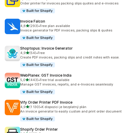
Celkový počet recenzí: 161
Order printer for invoices packing slips quotes and e-invoices
Built for Shopify
Invoice Falcon
z 5 hvězd
4,8
(293)
•
Free plan available
Celkový počet recenzí: 293
Invoice generator for PDF invoices, packing slips & quotes
Built for Shopify
Shoptopus: Invoice Generator
z 5 hvězd
4,9
(54)
•
Free
Celkový počet recenzí: 54
Create PDF invoices, packing slips and credit notes with ease.
Built for Shopify
WebPlanex: GST Invoice India
z 5 hvězd
5,0
(443)
•
Free trial available
Celkový počet recenzí: 443
Manage GST invoices, reports, and e-Invoices seamlessly
Built for Shopify
Vify Order Printer PDF Invoice
z 5 hvězd
4,9
(1 130)
•
K dispozici je bezplatný plán
Celkový počet recenzí: 1130
An invoice generator to easily custom and print order document
Built for Shopify
Shopify Order Printer