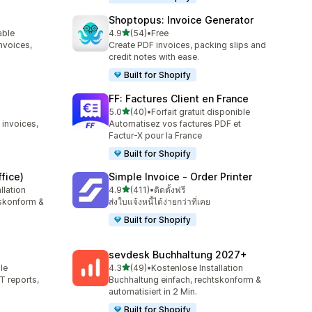
Shoptopus: Invoice Generator
เต็ม 5 ดาว
able
4.9
(54)
•
Free
ทั้งหมด 54 รีวิว
nvoices,
Create PDF invoices, packing slips and
credit notes with ease.
Built for Shopify
FF: Factures Client en France
เต็ม 5 ดาว
5.0
(40)
•
Forfait gratuit disponible
ทั้งหมด 40 รีวิว
 invoices,
Automatisez vos factures PDF et
Factur-X pour la France
Built for Shopify
fice)
Simple Invoice ‑ Order Printer
เต็ม 5 ดาว
llation
4.9
(411)
•
ติดตั้งฟรี
ทั้งหมด 411 รีวิว
tskonform &
ส่งใบแจ้งหนี้ได้ง่ายกว่าที่เคย
Built for Shopify
sevdesk Buchhaltung 2027+
เต็ม 5 ดาว
le
4.3
(49)
•
Kostenlose Installation
ทั้งหมด 49 รีวิว
T reports,
Buchhaltung einfach, rechtskonform &
automatisiert in 2 Min.
Built for Shopify