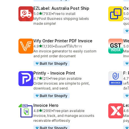
EZLabel: Australia Post Ship
Ox
เต็ม 5 ดาว
5.0
(793)
•
Free to install
5.0
ทั้งหมด 793 รีวิว
ทั้ง
MyPost Business shipping labels
Ord
made simple!
quo
Vify Order Printer PDF Invoice
We
เต็ม 5 ดาว
4.9
(1,130)
•
มีแผนฟรีให้บริการ
5.0
ทั้งหมด 1130 รีวิว
ทั้ง
An invoice generator to easily custom
Man
and print order document
Inv
Built for Shopify
Printly ‑ Invoice Print
F:
เต็ม 5 ดาว
4.7
(21)
•
Free plan available
4.7
ทั้งหมด 21 รีวิว
ทั้ง
Order invoices are simple to print,
เคร
download, and send.
อัตโ
Built for Shopify
Invoice Hero
Le
เต็ม 5 ดาว
4.8
(299)
•
Free plan available
4.6
ทั้งหมด 299 รีวิว
ทั้ง
Invoice, track, and manage accounts
Man
receivable effortlessly
pa
Built for Shopify