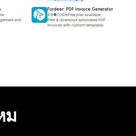
n
Fordeer: PDF Invoice Generator
เต็ม 5 ดาว
ble
4.6
(130)
•
Free plan available
ทั้งหมด 130 รีวิว
nagement and
Print & download automated PDF
invoices with custom templates.
ไหม