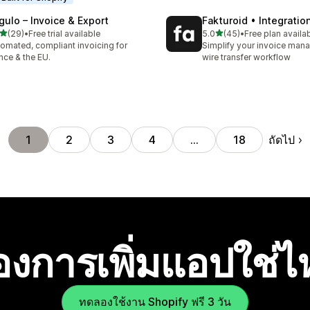
gulo – Invoice & Export
Fakturoid • Integratio
เต็ม 5 ดาว
เต็ม 5 ดาว
(29)
•
Free trial available
5.0
(45)
•
Free plan availa
หมด 29 รีวิว
ทั้งหมด 45 รีวิว
omated, compliant invoicing for
Simplify your invoice ma
nce & the EU.
wire transfer workflow
ถัดไป
1
2
3
4
…
18
องการเพิ่มแอปใช่
ทดลองใช้งาน Shopify ฟรี 3 วัน