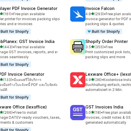
ilayer PDF Invoice Generator
Invoice Falcon
เต็ม 5 ดาว
เต็ม 5 ดาว
(161)
•
Free plan available
4.8
(293)
•
Free plan avail
หมด 161 รีวิว
ทั้งหมด 293 รีวิว
er printer for invoices packing slips
Invoice generator for PDF i
tes and e-invoices
packing slips & quotes
Built for Shopify
Built for Shopify
bPlanex: GST Invoice India
Shopify Order Printer
เต็ม 5 ดาว
เต็ม 5 ดาว
(443)
•
Free trial available
3.5
(355)
•
Free
หมด 443 รีวิว
ทั้งหมด 355 รีวิว
age GST invoices, reports, and e-
Print customized pick lists,
oices seamlessly
packing slips and more
Built for Shopify
 PDF Invoice Generator
Lexware Office+ (lexof
เต็ม 5 ดาว
เต็ม 5 ดาว
(133)
•
มีแผนฟรีให้บริการ
4.9
(36)
•
Kostenlose Insta
หมด 133 รีวิว
ทั้งหมด 36 รีวิว
ื่องมือสร้างใบแจ้งหนี้ PDF และใบจัดส่ง
Buchhaltung einfach, rech
นมัติ
automatisiert in 2 Min.
Built for Shopify
xware Office (lexoffice)
GST Invoices India
เต็ม 5 ดาว
เต็ม 5 ดาว
(266)
•
Free to install
5.0
(18)
•
Free plan availab
หมด 266 รีวิว
ทั้งหมด 18 รีวิว
age DATEV-ready vouchers, taxes,
Invoices, credit notes & GS
yments & customers
generated automatically
Built for Shopify