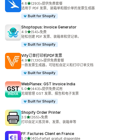
星（满分 5 星）
4.8
(293)
•
提供免费套餐
总共 293 条评论
适用于 PDF 发票、装箱单和报价单的发票生成器
Built for Shopify
Shoptopus: Invoice Generator
星（满分 5 星）
4.9
(54)
•
免费
总共 54 条评论
轻松创建 PDF 发票、装箱单和贷记单。
Built for Shopify
Vify订单打印机PDF发票
星（满分 5 星）
4.9
(1,130)
•
提供免费套餐
总共 1130 条评论
一款发票生成器，可轻松自定义和打印订单文档
Built for Shopify
WebPlanex: GST Invoice India
星（满分 5 星）
5.0
(443)
•
提供免费试用
总共 443 条评论
无缝管理 GST 发票、报告和电子发票
Built for Shopify
Shopify Order Printer
星（满分 5 星）
3.5
(355)
•
免费
总共 355 条评论
打印自定义拣货单、发票、装箱单等
FF: Factures Client en France
星（满分 5 星）
5.0
(40)
•
Forfait gratuit disponible