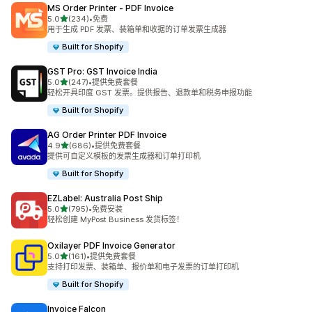
MS Order Printer ‑ PDF Invoice
星（满分 5 星）
5.0
(234)
•
免费
总共 234 条评论
用于生成 PDF 发票、装箱单和收据的订单发票生成器
Built for Shopify
GST Pro: GST Invoice India
星（满分 5 星）
5.0
(247)
•
提供免费套餐
总共 247 条评论
轻松开具印度 GST 发票。提供报告、退款单和税务申报功能
Built for Shopify
AG Order Printer PDF Invoice
星（满分 5 星）
4.9
(686)
•
提供免费套餐
总共 686 条评论
提供可自定义模板的发票生成器和订单打印机
Built for Shopify
EZLabel: Australia Post Ship
星（满分 5 星）
5.0
(795)
•
免费安装
总共 795 条评论
轻松创建 MyPost Business 发货标签！
Oxilayer PDF Invoice Generator
星（满分 5 星）
5.0
(161)
•
提供免费套餐
总共 161 条评论
支持打印发票、装箱单、报价单和电子发票的订单打印机
Built for Shopify
Invoice Falcon