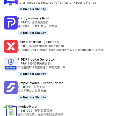
总共 40 条评论
Automatisez vos factures PDF et Factur-X pour la France
Built for Shopify
Printly ‑ Invoice Print
星（满分 5 星）
4.7
(21)
•
提供免费套餐
总共 21 条评论
轻松打印、下载和发送订单发票。
Built for Shopify
Lexware Office+ (lexoffice)
星（满分 5 星）
4.8
(37)
•
Kostenlose Installation
总共 37 条评论
Buchhaltung einfach, rechtskonform & automatisiert in 2 Min.
F: PDF Invoice Generator
星（满分 5 星）
4.7
(133)
•
提供免费套餐
总共 133 条评论
自动生成PDF发票和送货单的发票工具
Built for Shopify
Simple Invoice ‑ Order Printer
星（满分 5 星）
4.9
(411)
•
免费安装
总共 411 条评论
发送发票从未如此简单。
Built for Shopify
Invoice Hero
星（满分 5 星）
4.8
(299)
•
提供免费套餐
总共 299 条评论
轻松开具发票、跟踪和管理应收账款