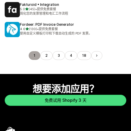
Fakturoid • Integration
星（满分 5 星）
5.0
(45)
•
提供免费套餐
总共 45 条评论
简化您的发票管理和电汇工作流程
Fordeer: PDF Invoice Generator
星（满分 5 星）
4.6
(130)
•
提供免费套餐
总共 130 条评论
使用自定义模板打印和下载自动生成的 PDF 发票。
1
2
3
4
18
想要添加应用？
免费试用 Shopify 3 天