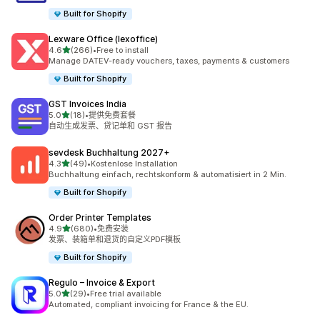
Built for Shopify
Lexware Office (lexoffice)
星（满分 5 星）
4.6
(266)
•
Free to install
总共 266 条评论
Manage DATEV-ready vouchers, taxes, payments & customers
Built for Shopify
GST Invoices India
星（满分 5 星）
5.0
(18)
•
提供免费套餐
总共 18 条评论
自动生成发票、贷记单和 GST 报告
sevdesk Buchhaltung 2027+
星（满分 5 星）
4.3
(49)
•
Kostenlose Installation
总共 49 条评论
Buchhaltung einfach, rechtskonform & automatisiert in 2 Min.
Built for Shopify
Order Printer Templates
星（满分 5 星）
4.9
(680)
•
免费安装
总共 680 条评论
发票、装箱单和退货的自定义PDF模板
Built for Shopify
Regulo – Invoice & Export
星（满分 5 星）
5.0
(29)
•
Free trial available
总共 29 条评论
Automated, compliant invoicing for France & the EU.