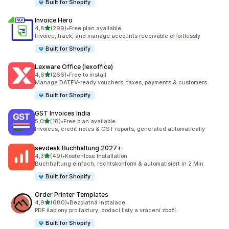
Built for Shopify
Invoice Hero
z 5 hvězd
4,8
(299)
•
Free plan available
Celkový počet recenzí: 299
Invoice, track, and manage accounts receivable effortlessly
Built for Shopify
Lexware Office (lexoffice)
z 5 hvězd
4,6
(266)
•
Free to install
Celkový počet recenzí: 266
Manage DATEV-ready vouchers, taxes, payments & customers
Built for Shopify
GST Invoices India
z 5 hvězd
5,0
(18)
•
Free plan available
Celkový počet recenzí: 18
Invoices, credit notes & GST reports, generated automatically
sevdesk Buchhaltung 2027+
z 5 hvězd
4,3
(49)
•
Kostenlose Installation
Celkový počet recenzí: 49
Buchhaltung einfach, rechtskonform & automatisiert in 2 Min.
Built for Shopify
Order Printer Templates
z 5 hvězd
4,9
(680)
•
Bezplatná instalace
Celkový počet recenzí: 680
PDF šablony pro faktury, dodací listy a vrácení zboží.
Built for Shopify