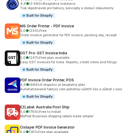
z 5 hvězd
4,9
(2 685)
•
Bezplatná instalace
Celkový počet recenzí: 2685
Tisk objednávek pro faktury, koncepty a dodací dokumenty
Built for Shopify
MS Order Printer ‑ PDF Invoice
z 5 hvězd
5,0
(234)
•
Free
Celkový počet recenzí: 234
Order invoice generator for PDF invoice, packing slip, receipt
Built for Shopify
GST Pro: GST Invoice India
z 5 hvězd
5,0
(247)
•
Free plan available
Celkový počet recenzí: 247
Easy GST invoices for India. Reports, credit notes and filings
Built for Shopify
PDF Invoice Order Printer, POS
z 5 hvězd
4,9
(686)
•
K dispozici je bezplatný plán
Celkový počet recenzí: 686
Automatizované faktury vám pomohou ušetřit čas a zůstat v soul
Built for Shopify
EZLabel: Australia Post Ship
z 5 hvězd
5,0
(793)
•
Free to install
Celkový počet recenzí: 793
MyPost Business shipping labels made simple!
Oxilayer PDF Invoice Generator
z 5 hvězd
5,0
(161)
•
Free plan available