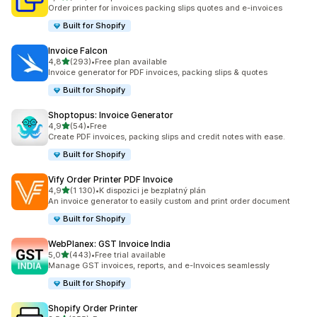
Celkový počet recenzí: 161
Order printer for invoices packing slips quotes and e-invoices
Built for Shopify
Invoice Falcon
z 5 hvězd
4,8
(293)
•
Free plan available
Celkový počet recenzí: 293
Invoice generator for PDF invoices, packing slips & quotes
Built for Shopify
Shoptopus: Invoice Generator
z 5 hvězd
4,9
(54)
•
Free
Celkový počet recenzí: 54
Create PDF invoices, packing slips and credit notes with ease.
Built for Shopify
Vify Order Printer PDF Invoice
z 5 hvězd
4,9
(1 130)
•
K dispozici je bezplatný plán
Celkový počet recenzí: 1130
An invoice generator to easily custom and print order document
Built for Shopify
WebPlanex: GST Invoice India
z 5 hvězd
5,0
(443)
•
Free trial available
Celkový počet recenzí: 443
Manage GST invoices, reports, and e-Invoices seamlessly
Built for Shopify
Shopify Order Printer