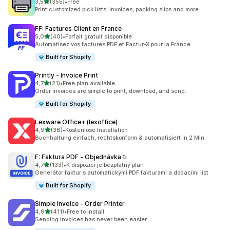
z 5 hvězd
3,5
(355)
•
Free
Celkový počet recenzí: 355
Print customized pick lists, invoices, packing slips and more
FF: Factures Client en France
z 5 hvězd
5,0
(40)
•
Forfait gratuit disponible
Celkový počet recenzí: 40
Automatisez vos factures PDF et Factur-X pour la France
Built for Shopify
Printly ‑ Invoice Print
z 5 hvězd
4,7
(21)
•
Free plan available
Celkový počet recenzí: 21
Order invoices are simple to print, download, and send.
Built for Shopify
Lexware Office+ (lexoffice)
z 5 hvězd
4,9
(36)
•
Kostenlose Installation
Celkový počet recenzí: 36
Buchhaltung einfach, rechtskonform & automatisiert in 2 Min.
F: Faktura PDF ‑ Objednávka ti
z 5 hvězd
4,7
(133)
•
K dispozici je bezplatný plán
Celkový počet recenzí: 133
Generátor faktur s automatickými PDF fakturami a dodacími list
Built for Shopify
Simple Invoice ‑ Order Printer
z 5 hvězd
4,9
(411)
•
Free to install
Celkový počet recenzí: 411
Sending invoices has never been easier.