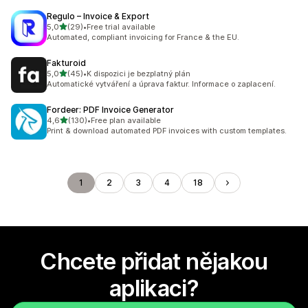
Regulo – Invoice & Export
z 5 hvězd
5,0
(29)
•
Free trial available
Celkový počet recenzí: 29
Automated, compliant invoicing for France & the EU.
Fakturoid
z 5 hvězd
5,0
(45)
•
K dispozici je bezplatný plán
Celkový počet recenzí: 45
Automatické vytváření a úprava faktur. Informace o zaplacení.
Fordeer: PDF Invoice Generator
z 5 hvězd
4,6
(130)
•
Free plan available
Celkový počet recenzí: 130
Print & download automated PDF invoices with custom templates.
1
2
3
4
18
Chcete přidat nějakou
aplikaci?