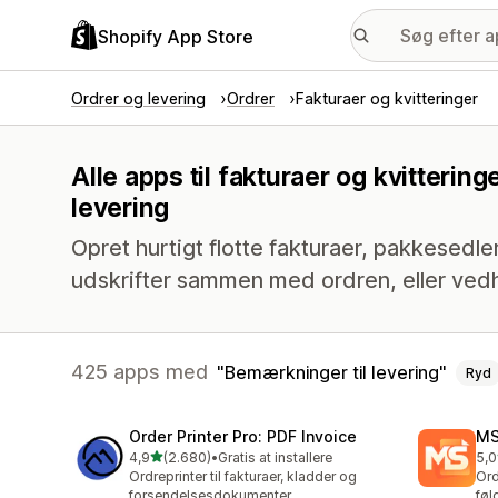
Shopify App Store
Ordrer og levering
Ordrer
Fakturaer og kvitteringer
Alle apps til fakturaer og kvitteri
levering
Opret hurtigt flotte fakturaer, pakkesedl
udskrifter sammen med ordren, eller ved
425 apps med
Bemærkninger til levering
Ryd
Order Printer Pro: PDF Invoice
MS
ud af 5 stjerner
4,9
(2.680)
•
Gratis at installere
5,0
2680 anmeldelser i alt
233
Ordreprinter til fakturaer, kladder og
Ord
forsendelsesdokumenter
føl