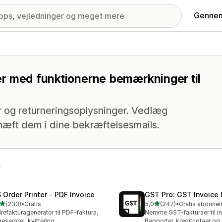
Gennem
nger med funktionerne bemærkninger til
er og returneringsoplysninger. Vedlæg
hæft dem i dine bekræftelsesmails.
 Order Printer ‑ PDF Invoice
GST Pro: GST Invoice 
ud af 5 stjerner
ud af 5 stjerner
(233)
•
Gratis
5,0
(247)
•
 anmeldelser i alt
247 anmeldelser i alt
refakturagenerator til PDF-faktura,
Nemme GST-fakturaer til In
geseddel, kvittering
Rapporter, kreditnotaer og