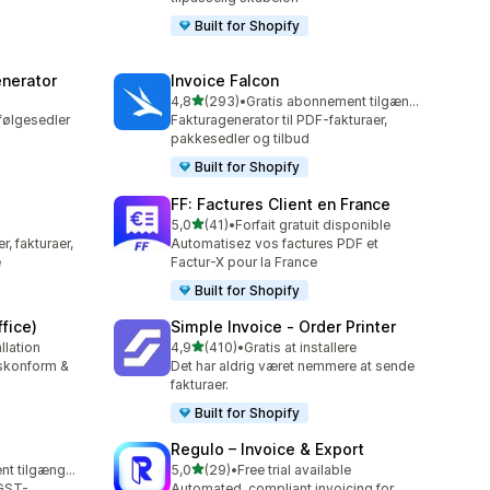
Built for Shopify
nerator
Invoice Falcon
ud af 5 stjerner
4,8
(293)
•
Gratis abonnement tilgængeligt
293 anmeldelser i alt
følgesedler
Fakturagenerator til PDF-fakturaer,
pakkesedler og tilbud
Built for Shopify
FF: Factures Client en France
ud af 5 stjerner
5,0
(41)
•
Forfait gratuit disponible
41 anmeldelser i alt
r, fakturaer,
Automatisez vos factures PDF et
e
Factur-X pour la France
Built for Shopify
fice)
Simple Invoice ‑ Order Printer
ud af 5 stjerner
llation
4,9
(410)
•
Gratis at installere
410 anmeldelser i alt
tskonform &
Det har aldrig været nemmere at sende
fakturaer.
Built for Shopify
Regulo – Invoice & Export
ud af 5 stjerner
Gratis abonnement tilgængeligt
5,0
(29)
•
Free trial available
29 anmeldelser i alt
 GST-
Automated, compliant invoicing for