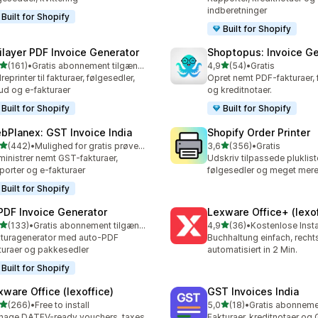
indberetninger
Built for Shopify
Built for Shopify
ilayer PDF Invoice Generator
Shoptopus: Invoice Ge
ud af 5 stjerner
ud af 5 stjerner
(161)
•
Gratis abonnement tilgængeligt
4,9
(54)
•
Gratis
 anmeldelser i alt
54 anmeldelser i alt
reprinter til fakturaer, følgesedler,
Opret nemt PDF-fakturaer, 
bud og e-fakturaer
og kreditnotaer.
Built for Shopify
Built for Shopify
bPlanex: GST Invoice India
Shopify Order Printer
ud af 5 stjerner
ud af 5 stjerner
(442)
•
Mulighed for gratis prøveperiode
3,6
(356)
•
Gratis
 anmeldelser i alt
356 anmeldelser i alt
inistrer nemt GST-fakturaer,
Udskriv tilpassede plukliste
porter og e-fakturaer
følgesedler og meget mer
Built for Shopify
 PDF Invoice Generator
Lexware Office+ (lexof
ud af 5 stjerner
ud af 5 stjerner
(133)
•
Gratis abonnement tilgængeligt
4,9
(36)
•
Kostenlose Insta
 anmeldelser i alt
36 anmeldelser i alt
turagenerator med auto-PDF
Buchhaltung einfach, rech
turaer og pakkesedler
automatisiert in 2 Min.
Built for Shopify
xware Office (lexoffice)
GST Invoices India
ud af 5 stjerner
ud af 5 stjerner
(266)
•
Free to install
5,0
(18)
•
 anmeldelser i alt
18 anmeldelser i alt
age DATEV-ready vouchers, taxes,
Fakturaer, kreditnotaer og