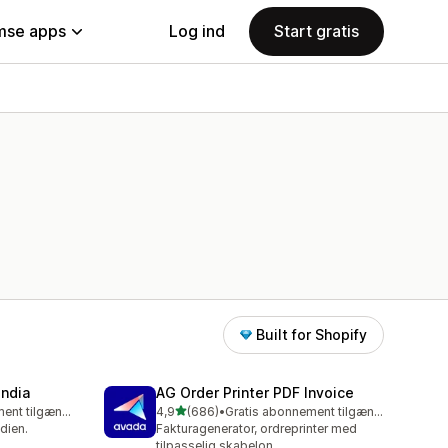
se apps
Log ind
Start gratis
Built for Shopify
India
AG Order Printer PDF Invoice
ud af 5 stjerner
Gratis abonnement tilgængeligt
4,9
(686)
•
Gratis abonnement tilgængeligt
686 anmeldelser i alt
dien.
Fakturagenerator, ordreprinter med
tilpasselig skabelon