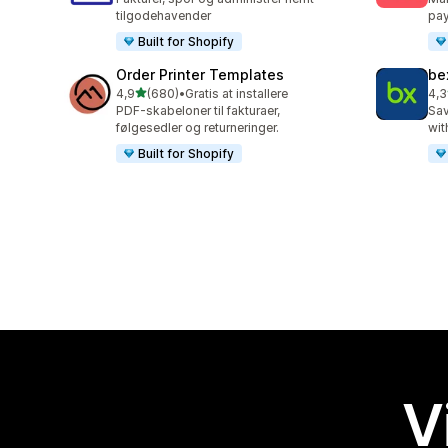
tilgodehavender
pa
Built for Shopify
Order Printer Templates
be
ud af 5 stjerner
4,9
(680)
•
Gratis at installere
4,3
680 anmeldelser i alt
31 
PDF-skabeloner til fakturaer,
Sav
følgesedler og returneringer.
wit
Built for Shopify
V