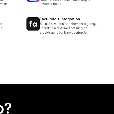
atisk
France & the EU.
Fakturoid • Integration
ud af 5 stjerner
re
5,0
(45)
•
Gratis abonnement tilgængeligt
45 anmeldelser i alt
og
Forenkl din fakturahåndtering og
arbejdsgang for bankoverførsler
p?