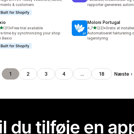
yments & customers
rapporter genereres autom
Built for Shopify
xio
Moloni Portugal
ud af 5 stjerner
ud af 5 stjerner
(31)
•
Free trial available
4,7
(22)
•
Gratis at installe
anmeldelser i alt
22 anmeldelser i alt
e time by synchronizing your shop
Automatiseret fakturering 
h Bexio
lagerstyring
Built for Shopify
Næste
1
2
3
4
…
18
il du tilføje en ap