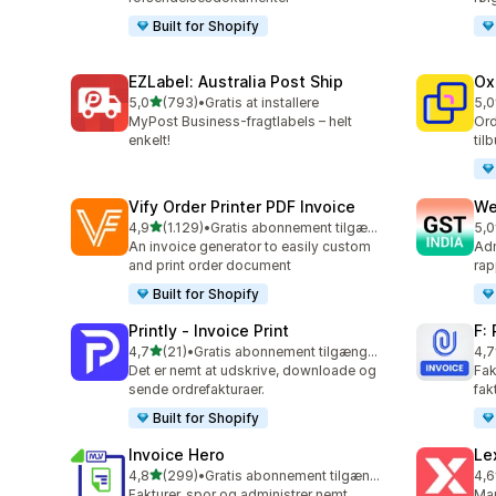
Built for Shopify
EZLabel: Australia Post Ship
Ox
ud af 5 stjerner
5,0
(793)
•
Gratis at installere
5,0
793 anmeldelser i alt
161
MyPost Business-fragtlabels – helt
Ord
enkelt!
til
Vify Order Printer PDF Invoice
We
ud af 5 stjerner
4,9
(1.129)
•
Gratis abonnement tilgængeligt
5,0
1129 anmeldelser i alt
442
An invoice generator to easily custom
Adm
and print order document
rap
Built for Shopify
Printly ‑ Invoice Print
F:
ud af 5 stjerner
4,7
(21)
•
Gratis abonnement tilgængeligt
4,7
21 anmeldelser i alt
133
Det er nemt at udskrive, downloade og
Fak
sende ordrefakturaer.
fak
Built for Shopify
Invoice Hero
Le
ud af 5 stjerner
4,8
(299)
•
Gratis abonnement tilgængeligt
4,6
299 anmeldelser i alt
266
Fakturer, spor og administrer nemt
Man