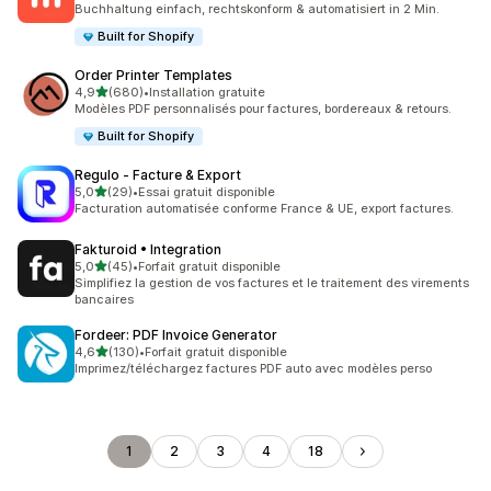
Buchhaltung einfach, rechtskonform & automatisiert in 2 Min.
Built for Shopify
Order Printer Templates
étoile(s) sur 5
4,9
(680)
•
Installation gratuite
680 avis au total
Modèles PDF personnalisés pour factures, bordereaux & retours.
Built for Shopify
Regulo ‑ Facture & Export
étoile(s) sur 5
5,0
(29)
•
Essai gratuit disponible
29 avis au total
Facturation automatisée conforme France & UE, export factures.
Fakturoid • Integration
étoile(s) sur 5
5,0
(45)
•
Forfait gratuit disponible
45 avis au total
Simplifiez la gestion de vos factures et le traitement des virements
bancaires
Fordeer: PDF Invoice Generator
étoile(s) sur 5
4,6
(130)
•
Forfait gratuit disponible
130 avis au total
Imprimez/téléchargez factures PDF auto avec modèles perso
1
2
3
4
18