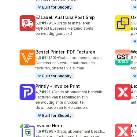
Built for Shopify
EZLabel: Australia Post Ship
Ox
van 5 sterren
5,0
(795)
•
Gratis te installeren
5,0
795 recensies in totaal
161
MyPost Business-verzendlabels
Bes
eenvoudig gemaakt!
pak
Bestel Printer: PDF Facturen
We
van 5 sterren
4,9
(1.130)
•
Gratis abonnement beschikbaar
5,0
1130 recensies in totaal
443
Genereer en verstuur automatisch
Beh
facturen, offertes via e-mail
rap
Built for Shopify
Printly ‑ Invoice Print
Le
van 5 sterren
4,7
(21)
•
Gratis abonnement beschikbaar
4,8
21 recensies in totaal
37 
Facturen van bestellingen zijn
Buc
eenvoudig af te drukken, te
aut
downloaden en te verzenden.
Built for Shopify
Invoice Hero
Le
van 5 sterren
4,8
(299)
•
Gratis abonnement beschikbaar
4,6
299 recensies in totaal
266
Moeiteloos factureren, bijhouden en
Man