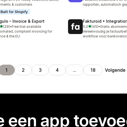
yments & customers
rapporten, automatisch ge
Built for Shopify
gulo – Invoice & Export
Fakturoid • Integratio
van 5 sterren
van 5 sterren
(29)
•
Free trial available
5,0
(45)
•
recensies in totaal
45 recensies in totaal
omated, compliant invoicing for
Vereenvoudig je factuurbe
nce & the EU.
workflow voor bankoversch
Volgende
1
2
3
4
…
18
je een app toevo