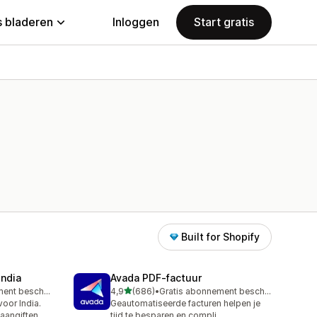
 bladeren
Inloggen
Start gratis
Built for Shopify
India
Avada PDF‑factuur
van 5 sterren
Gratis abonnement beschikbaar
4,9
(686)
•
Gratis abonnement beschikbaar
686 recensies in totaal
oor India.
Geautomatiseerde facturen helpen je
 aangiften
tijd te besparen en compli