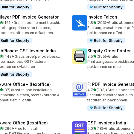
Built for Shopify
Built for Shopify
ilayer PDF Invoice Generator
Invoice Falcon
van 5 sterren
van 5 sterren
(161)
•
Gratis abonnement beschikbaar
4,8
(293)
•
 recensies in totaal
293 recensies in totaal
tellingenprinter voor facturen,
Factuurgenerator voor pdf-
bonnen, offertes en e-facturen
pakbonnen en offertes
Built for Shopify
Built for Shopify
bPlanex: GST Invoice India
Shopify Order Printer
van 5 sterren
van 5 sterren
(443)
•
Gratis proefperiode beschikbaar
3,5
(355)
•
Gratis
 recensies in totaal
355 recensies in totaal
eer naadloos GST-facturen,
Print aangepaste picklijsten
porten en e-facturen
pakbonnen en meer
Built for Shopify
xware Office+ (lexoffice)
F: PDF Invoice Genera
van 5 sterren
van 5 sterren
(37)
•
Kostenlose Installation
4,7
(133)
•
recensies in totaal
133 recensies in totaal
hhaltung einfach, rechtskonform &
Factuurgenerator met aut
omatisiert in 2 Min.
facturen en pakbonnen
Built for Shopify
xware Office (lexoffice)
GST Invoices India
van 5 sterren
van 5 sterren
(266)
•
Free to install
5,0
(18)
•
 recensies in totaal
18 recensies in totaal
age DATEV-ready vouchers, taxes,
Facturen, creditnota's en 