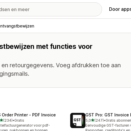
Door apps
ontvangstbewijzen
stbewijzen met functies voor
 en retourgegevens. Voeg afdrukken toe aan
gingsmails.
 Order Printer ‑ PDF Invoice
GST Pro: GST Invoice 
van 5 sterren
van 5 sterren
(234)
•
Gratis
5,0
(247)
•
 recensies in totaal
247 recensies in totaal
telfactuurgenerator voor pdf-
Eenvoudige GST-facturen v
turen, pakbonnen en bonnen
Rapporten, creditnota's en