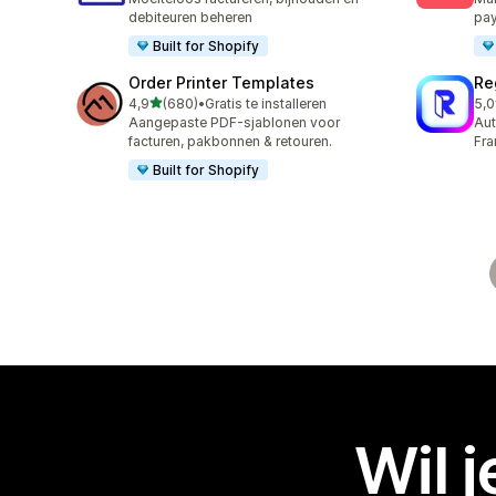
debiteuren beheren
pa
Built for Shopify
Order Printer Templates
Re
van 5 sterren
4,9
(680)
•
Gratis te installeren
5,0
680 recensies in totaal
29 
Aangepaste PDF-sjablonen voor
Aut
facturen, pakbonnen & retouren.
Fra
Built for Shopify
Wil 