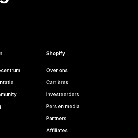
n
Shopify
pcentrum
Over ons
ntatie
Carrières
mmunity
Investeerders
g
Pers en media
Partners
Affiliates