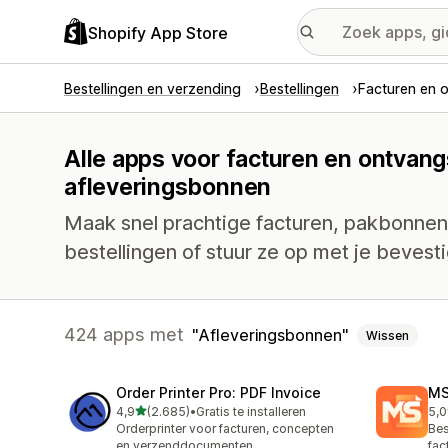
Shopify App Store
Bestellingen en verzending
Bestellingen
Facturen en 
Alle apps voor facturen en ontvang
afleveringsbonnen
Maak snel prachtige facturen, pakbonnen
bestellingen of stuur ze op met je bevesti
424 apps met
Afleveringsbonnen
Wissen
Order Printer Pro: PDF Invoice
MS
van 5 sterren
4,9
(2.685)
•
Gratis te installeren
5,0
2685 recensies in totaal
234
Orderprinter voor facturen, concepten
Bes
en verzenddocumenten
fac