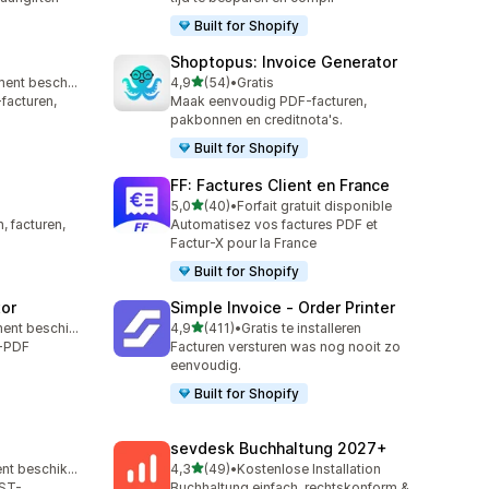
Built for Shopify
Shoptopus: Invoice Generator
van 5 sterren
Gratis abonnement beschikbaar
4,9
(54)
•
Gratis
54 recensies in totaal
facturen,
Maak eenvoudig PDF-facturen,
pakbonnen en creditnota's.
Built for Shopify
FF: Factures Client en France
van 5 sterren
5,0
(40)
•
Forfait gratuit disponible
40 recensies in totaal
, facturen,
Automatisez vos factures PDF et
Factur-X pour la France
Built for Shopify
tor
Simple Invoice ‑ Order Printer
van 5 sterren
Gratis abonnement beschikbaar
4,9
(411)
•
Gratis te installeren
411 recensies in totaal
o-PDF
Facturen versturen was nog nooit zo
eenvoudig.
Built for Shopify
sevdesk Buchhaltung 2027+
van 5 sterren
Gratis abonnement beschikbaar
4,3
(49)
•
Kostenlose Installation
49 recensies in totaal
GST-
Buchhaltung einfach, rechtskonform &