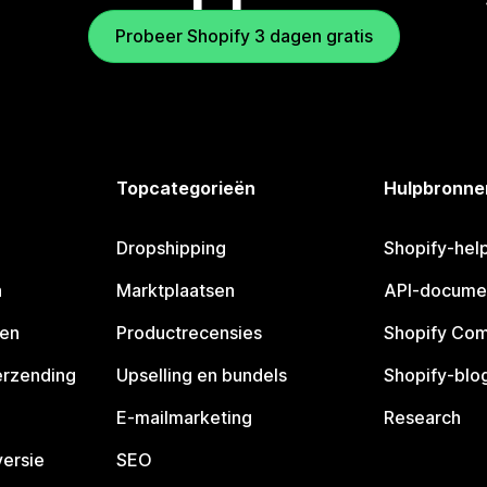
Probeer Shopify 3 dagen gratis
Topcategorieën
Hulpbronne
Dropshipping
Shopify-hel
n
Marktplaatsen
API-docume
pen
Productrecensies
Shopify Co
erzending
Upselling en bundels
Shopify-blo
E-mailmarketing
Research
ersie
SEO