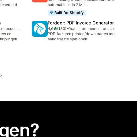
genereerd
automatisiert in 2 Min.
Built for Shopify
n
Fordeer: PDF Invoice Generator
van 5 sterren
Gratis abonnement beschikbaar
4,6
(130)
•
Gratis abonnement beschikbaar
130 recensies in totaal
heer en
PDF-facturen printen/downloaden met
rijvingen
aangepaste sjablonen.
egen?