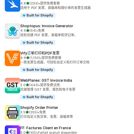
星（满分 5 星）
4.8
(293)
•
提供免费套餐
总共 293 条评论
适用于 PDF 发票、装箱单和报价单的发票生成器
Built for Shopify
Shoptopus: Invoice Generator
星（满分 5 星）
4.9
(54)
•
免费
总共 54 条评论
轻松创建 PDF 发票、装箱单和贷记单。
Built for Shopify
Vify订单打印机PDF发票
星（满分 5 星）
4.9
(1,130)
•
提供免费套餐
总共 1130 条评论
一款发票生成器，可轻松自定义和打印订单文档
Built for Shopify
WebPlanex: GST Invoice India
星（满分 5 星）
5.0
(443)
•
提供免费试用
总共 443 条评论
无缝管理 GST 发票、报告和电子发票
Built for Shopify
Shopify Order Printer
星（满分 5 星）
3.5
(355)
•
免费
总共 355 条评论
打印自定义拣货单、发票、装箱单等
FF: Factures Client en France
星（满分 5 星）
5.0
(40)
•
Forfait gratuit disponible