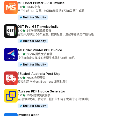
MS Order Printer ‑ PDF Invoice
星（满分 5 星）
5.0
(234)
•
免费
总共 234 条评论
用于生成 PDF 发票、装箱单和收据的订单发票生成器
Built for Shopify
GST Pro: GST Invoice India
星（满分 5 星）
5.0
(247)
•
提供免费套餐
总共 247 条评论
轻松开具印度 GST 发票。提供报告、退款单和税务申报功能
Built for Shopify
AG Order Printer PDF Invoice
星（满分 5 星）
4.9
(686)
•
提供免费套餐
总共 686 条评论
提供可自定义模板的发票生成器和订单打印机
Built for Shopify
EZLabel: Australia Post Ship
星（满分 5 星）
5.0
(793)
•
免费安装
总共 793 条评论
轻松创建 MyPost Business 发货标签！
Oxilayer PDF Invoice Generator
星（满分 5 星）
5.0
(161)
•
提供免费套餐
总共 161 条评论
支持打印发票、装箱单、报价单和电子发票的订单打印机
Built for Shopify
Invoice Falcon