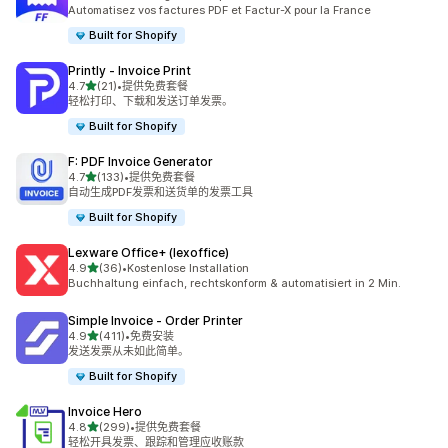
总共 40 条评论
Automatisez vos factures PDF et Factur-X pour la France
Built for Shopify
Printly ‑ Invoice Print
星（满分 5 星）
4.7
(21)
•
提供免费套餐
总共 21 条评论
轻松打印、下载和发送订单发票。
Built for Shopify
F: PDF Invoice Generator
星（满分 5 星）
4.7
(133)
•
提供免费套餐
总共 133 条评论
自动生成PDF发票和送货单的发票工具
Built for Shopify
Lexware Office+ (lexoffice)
星（满分 5 星）
4.9
(36)
•
Kostenlose Installation
总共 36 条评论
Buchhaltung einfach, rechtskonform & automatisiert in 2 Min.
Simple Invoice ‑ Order Printer
星（满分 5 星）
4.9
(411)
•
免费安装
总共 411 条评论
发送发票从未如此简单。
Built for Shopify
Invoice Hero
星（满分 5 星）
4.8
(299)
•
提供免费套餐
总共 299 条评论
轻松开具发票、跟踪和管理应收账款