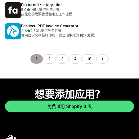
Fakturoid • Integration
星（满分 5 星）
5.0
(45)
•
提供免费套餐
总共 45 条评论
简化您的发票管理和电汇工作流程
Fordeer: PDF Invoice Generator
星（满分 5 星）
4.6
(130)
•
提供免费套餐
总共 130 条评论
使用自定义模板打印和下载自动生成的 PDF 发票。
1
2
3
4
18
想要添加应用？
免费试用 Shopify 3 天