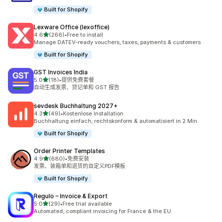
Built for Shopify
Lexware Office (lexoffice)
星（满分 5 星）
4.6
(266)
•
Free to install
总共 266 条评论
Manage DATEV-ready vouchers, taxes, payments & customers
Built for Shopify
GST Invoices India
星（满分 5 星）
5.0
(18)
•
提供免费套餐
总共 18 条评论
自动生成发票、贷记单和 GST 报告
sevdesk Buchhaltung 2027+
星（满分 5 星）
4.3
(49)
•
Kostenlose Installation
总共 49 条评论
Buchhaltung einfach, rechtskonform & automatisiert in 2 Min.
Built for Shopify
Order Printer Templates
星（满分 5 星）
4.9
(680)
•
免费安装
总共 680 条评论
发票、装箱单和退货的自定义PDF模板
Built for Shopify
Regulo – Invoice & Export
星（满分 5 星）
5.0
(29)
•
Free trial available
总共 29 条评论
Automated, compliant invoicing for France & the EU.