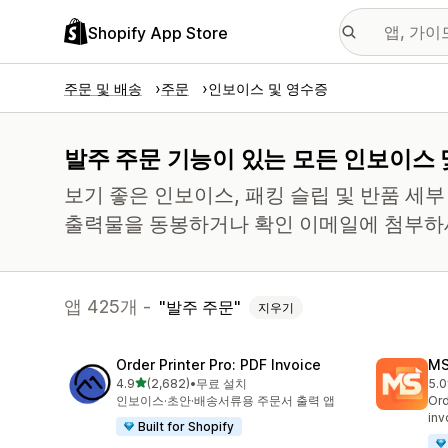
Shopify App Store
주문 및 배송
주문
인보이스 및 영수증
발주 주문 기능이 있는 모든 인보이스 
보기 좋은 인보이스, 패킹 슬립 및 반품 세
출력물을 동봉하거나 확인 이메일에 첨부하
앱 425개 -
발주 주문
지우기
Order Printer Pro: PDF Invoice
MS
별 5개 중
4.9
(2,682)
•
무료 설치
5.0
총 리뷰 2682개
총 
인보이스·초안·배송서류용 주문서 출력 앱
Ord
inv
Built for Shopify