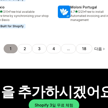
xio
Moloni Portugal
별 5개 중
별 5개 중
(31)
•
Free trial available
4.7
(22)
•
Free to install
리뷰 31개
총 리뷰 22개
e time by synchronizing your shop
Automated invoicing and i
h Bexio
management
Built for Shopify
다음
1
2
3
4
…
18
을 추가하시겠어
Shopify 3일 무료 체험