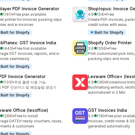
ilayer PDF Invoice Generator
Shoptopus: Invoice Ge
별 5개 중
별 5개 중
(161)
•
Free plan available
4.9
(54)
•
Free
리뷰 161개
총 리뷰 54개
er printer for invoices packing slips
Create PDF invoices, packi
tes and e-invoices
credit notes with ease.
Built for Shopify
Built for Shopify
bPlanex: GST Invoice India
Shopify Order Printer
별 5개 중
별 5개 중
(443)
•
Free trial available
3.6
(356)
•
Free
리뷰 443개
총 리뷰 356개
age GST invoices, reports, and e-
Print customized pick lists,
oices seamlessly
packing slips and more
Built for Shopify
 PDF Invoice Generator
Lexware Office+ (lexof
별 5개 중
별 5개 중
(133)
•
무료 플랜 사용 가능
4.9
(36)
•
Kostenlose Insta
리뷰 133개
총 리뷰 36개
 PDF 인보이스 및 패킹슬립 생성기
Buchhaltung einfach, rech
automatisiert in 2 Min.
Built for Shopify
xware Office (lexoffice)
GST Invoices India
별 5개 중
별 5개 중
(266)
•
Free to install
5.0
(18)
•
Free plan availab
리뷰 266개
총 리뷰 18개
age DATEV-ready vouchers, taxes,
Invoices, credit notes & GS
yments & customers
generated automatically
Built for Shopify