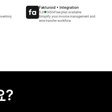
Fakturoid • Integration
별 5개 중
5.0
(45)
•
Free plan available
총 리뷰 45개
nventory
Simplify your invoice management and
wire transfer workflow
요?