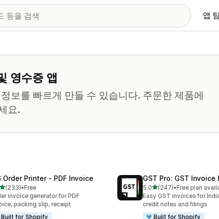
앱 
및 영수증 앱
부 정보를 빠르게 만들 수 있습니다. 주문한 제품에
세요.
 Order Printer ‑ PDF Invoice
GST Pro: GST Invoice 
별 5개 중
별 5개 중
(233)
•
Free
5.0
(247)
•
Free plan avail
리뷰 233개
총 리뷰 247개
er invoice generator for PDF
Easy GST invoices for Indi
oice, packing slip, receipt
credit notes and filings
Built for Shopify
Built for Shopify