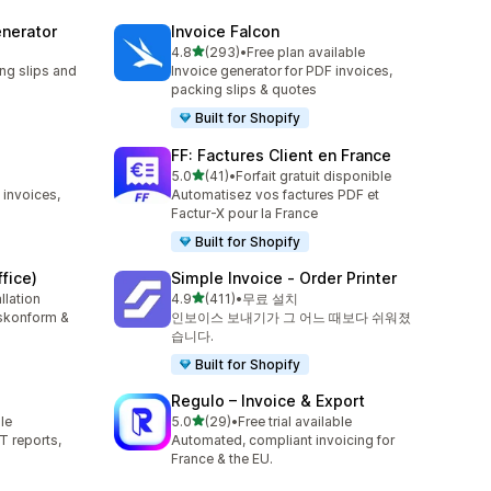
nerator
Invoice Falcon
별 5개 중
4.8
(293)
•
Free plan available
총 리뷰 293개
ng slips and
Invoice generator for PDF invoices,
packing slips & quotes
Built for Shopify
FF: Factures Client en France
별 5개 중
5.0
(41)
•
Forfait gratuit disponible
총 리뷰 41개
 invoices,
Automatisez vos factures PDF et
Factur-X pour la France
Built for Shopify
fice)
Simple Invoice ‑ Order Printer
별 5개 중
llation
4.9
(411)
•
무료 설치
총 리뷰 411개
tskonform &
인보이스 보내기가 그 어느 때보다 쉬워졌
습니다.
Built for Shopify
Regulo – Invoice & Export
별 5개 중
le
5.0
(29)
•
Free trial available
총 리뷰 29개
T reports,
Automated, compliant invoicing for
France & the EU.