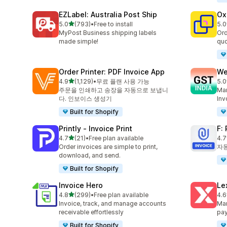
EZLabel: Australia Post Ship
Ox
별 5개 중
5.0
(793)
•
Free to install
5.0
총 리뷰 793개
총 
MyPost Business shipping labels
Ord
made simple!
quo
Order Printer: PDF Invoice App
We
별 5개 중
4.9
(1,129)
•
무료 플랜 사용 가능
5.0
총 리뷰 1129개
총 
주문을 인쇄하고 송장을 자동으로 보냅니
Man
다. 인보이스 생성기
Inv
Built for Shopify
Printly ‑ Invoice Print
F:
별 5개 중
4.7
(21)
•
Free plan available
4.7
총 리뷰 21개
총 
Order invoices are simple to print,
자동
download, and send.
Built for Shopify
Invoice Hero
Le
별 5개 중
4.8
(299)
•
Free plan available
4.6
총 리뷰 299개
총 
Invoice, track, and manage accounts
Man
receivable effortlessly
pa
Built for Shopify