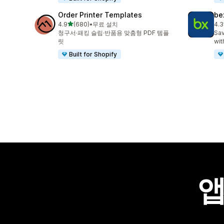
Order Printer Templates
be
별 5개 중
4.9
(680)
•
무료 설치
4.3
총 리뷰 680개
총 
청구서·패킹 슬립·반품용 맞춤형 PDF 템플
Sav
릿
wit
Built for Shopify
앱