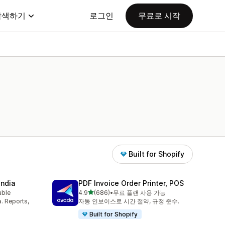
탐색하기
로그인
무료로 시작
Built for Shopify
India
PDF Invoice Order Printer, POS
별 5개 중
able
4.9
(686)
•
무료 플랜 사용 가능
총 리뷰 686개
a. Reports,
자동 인보이스로 시간 절약, 규정 준수.
Built for Shopify