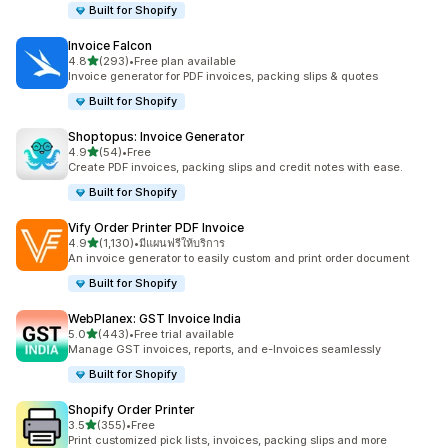
Built for Shopify
Invoice Falcon
เต็ม 5 ดาว
4.8
(293)
•
Free plan available
ทั้งหมด 293 รีวิว
Invoice generator for PDF invoices, packing slips & quotes
Built for Shopify
Shoptopus: Invoice Generator
เต็ม 5 ดาว
4.9
(54)
•
Free
ทั้งหมด 54 รีวิว
Create PDF invoices, packing slips and credit notes with ease.
Built for Shopify
Vify Order Printer PDF Invoice
เต็ม 5 ดาว
4.9
(1,130)
•
มีแผนฟรีให้บริการ
ทั้งหมด 1130 รีวิว
An invoice generator to easily custom and print order document
Built for Shopify
WebPlanex: GST Invoice India
เต็ม 5 ดาว
5.0
(443)
•
Free trial available
ทั้งหมด 443 รีวิว
Manage GST invoices, reports, and e-Invoices seamlessly
Built for Shopify
Shopify Order Printer
เต็ม 5 ดาว
3.5
(355)
•
Free
ทั้งหมด 355 รีวิว
Print customized pick lists, invoices, packing slips and more