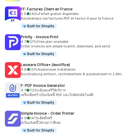
FF: Factures Client en France
เต็ม 5 ดาว
5.0
(40)
•
Forfait gratuit disponible
ทั้งหมด 40 รีวิว
Automatisez vos factures PDF et Factur-X pour la France
Built for Shopify
Printly ‑ Invoice Print
เต็ม 5 ดาว
4.7
(21)
•
Free plan available
ทั้งหมด 21 รีวิว
Order invoices are simple to print, download, and send.
Built for Shopify
Lexware Office+ (lexoffice)
เต็ม 5 ดาว
4.8
(37)
•
Kostenlose Installation
ทั้งหมด 37 รีวิว
Buchhaltung einfach, rechtskonform & automatisiert in 2 Min.
F: PDF Invoice Generator
เต็ม 5 ดาว
4.7
(133)
•
มีแผนฟรีให้บริการ
ทั้งหมด 133 รีวิว
เครื่องมือสร้างใบแจ้งหนี้ PDF และใบจัดส่งอัตโนมัติ
Built for Shopify
Simple Invoice ‑ Order Printer
เต็ม 5 ดาว
4.9
(411)
•
ติดตั้งฟรี
ทั้งหมด 411 รีวิว
ส่งใบแจ้งหนี้ได้ง่ายกว่าที่เคย
Built for Shopify