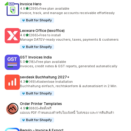
Invoice Hero
เต็ม 5 ดาว
4.8
(299)
•
Free plan available
ทั้งหมด 299 รีวิว
Invoice, track, and manage accounts receivable effortlessly
Built for Shopify
Lexware Office (lexoffice)
เต็ม 5 ดาว
4.6
(266)
•
Free to install
ทั้งหมด 266 รีวิว
Manage DATEV-ready vouchers, taxes, payments & customers
Built for Shopify
GST Invoices India
เต็ม 5 ดาว
5.0
(18)
•
Free plan available
ทั้งหมด 18 รีวิว
Invoices, credit notes & GST reports, generated automatically
sevdesk Buchhaltung 2027+
เต็ม 5 ดาว
4.3
(49)
•
Kostenlose Installation
ทั้งหมด 49 รีวิว
Buchhaltung einfach, rechtskonform & automatisiert in 2 Min.
Built for Shopify
Order Printer Templates
เต็ม 5 ดาว
4.9
(680)
•
ติดตั้งฟรี
ทั้งหมด 680 รีวิว
แม่แบบ PDF กำหนดเองสำหรับใบแจ้งหนี้ ใบส่งของ และการคืนสินค้า
Built for Shopify
Regulo – Invoice & Export