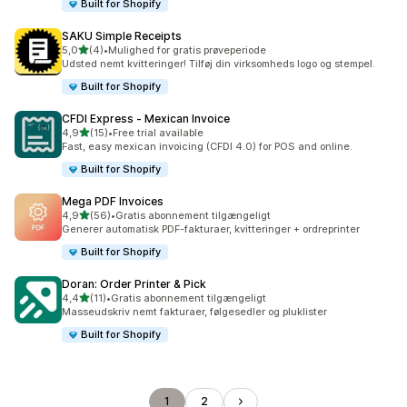
Built for Shopify
SAKU Simple Receipts
ud af 5 stjerner
5,0
(4)
•
Mulighed for gratis prøveperiode
4 anmeldelser i alt
Udsted nemt kvitteringer! Tilføj din virksomheds logo og stempel.
Built for Shopify
CFDI Express ‑ Mexican Invoice
ud af 5 stjerner
4,9
(15)
•
Free trial available
15 anmeldelser i alt
Fast, easy mexican invoicing (CFDI 4.0) for POS and online.
Built for Shopify
Mega PDF Invoices
ud af 5 stjerner
4,9
(56)
•
Gratis abonnement tilgængeligt
56 anmeldelser i alt
Generer automatisk PDF-fakturaer, kvitteringer + ordreprinter
Built for Shopify
Doran: Order Printer & Pick
ud af 5 stjerner
4,4
(11)
•
Gratis abonnement tilgængeligt
11 anmeldelser i alt
Masseudskriv nemt fakturaer, følgesedler og pluklister
Built for Shopify
1
2