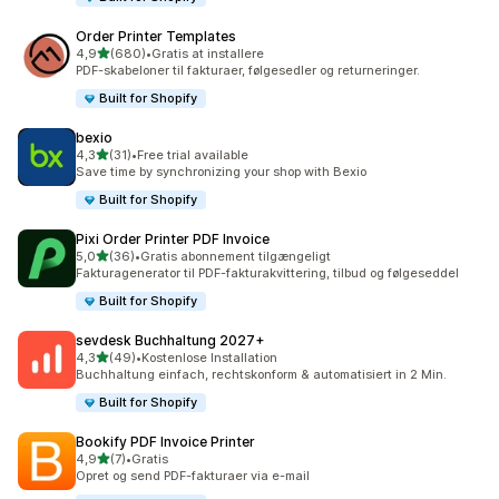
Order Printer Templates
ud af 5 stjerner
4,9
(680)
•
Gratis at installere
680 anmeldelser i alt
PDF-skabeloner til fakturaer, følgesedler og returneringer.
Built for Shopify
bexio
ud af 5 stjerner
4,3
(31)
•
Free trial available
31 anmeldelser i alt
Save time by synchronizing your shop with Bexio
Built for Shopify
Pixi Order Printer PDF Invoice
ud af 5 stjerner
5,0
(36)
•
Gratis abonnement tilgængeligt
36 anmeldelser i alt
Fakturagenerator til PDF-fakturakvittering, tilbud og følgeseddel
Built for Shopify
sevdesk Buchhaltung 2027+
ud af 5 stjerner
4,3
(49)
•
Kostenlose Installation
49 anmeldelser i alt
Buchhaltung einfach, rechtskonform & automatisiert in 2 Min.
Built for Shopify
Bookify PDF Invoice Printer
ud af 5 stjerner
4,9
(7)
•
Gratis
7 anmeldelser i alt
Opret og send PDF-fakturaer via e-mail