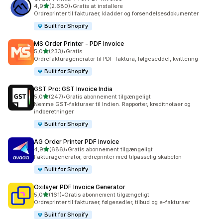
ud af 5 stjerner
4,9
(2.680)
•
Gratis at installere
2680 anmeldelser i alt
Ordreprinter til fakturaer, kladder og forsendelsesdokumenter
Built for Shopify
MS Order Printer ‑ PDF Invoice
ud af 5 stjerner
5,0
(233)
•
Gratis
233 anmeldelser i alt
Ordrefakturagenerator til PDF-faktura, følgeseddel, kvittering
Built for Shopify
GST Pro: GST Invoice India
ud af 5 stjerner
5,0
(247)
•
Gratis abonnement tilgængeligt
247 anmeldelser i alt
Nemme GST-fakturaer til Indien. Rapporter, kreditnotaer og
indberetninger
Built for Shopify
AG Order Printer PDF Invoice
ud af 5 stjerner
4,9
(686)
•
Gratis abonnement tilgængeligt
686 anmeldelser i alt
Fakturagenerator, ordreprinter med tilpasselig skabelon
Built for Shopify
Oxilayer PDF Invoice Generator
ud af 5 stjerner
5,0
(161)
•
Gratis abonnement tilgængeligt
161 anmeldelser i alt
Ordreprinter til fakturaer, følgesedler, tilbud og e-fakturaer
Built for Shopify