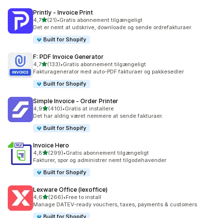
Printly ‑ Invoice Print
ud af 5 stjerner
4,7
(21)
•
Gratis abonnement tilgængeligt
21 anmeldelser i alt
Det er nemt at udskrive, downloade og sende ordrefakturaer.
Built for Shopify
F: PDF Invoice Generator
ud af 5 stjerner
4,7
(133)
•
Gratis abonnement tilgængeligt
133 anmeldelser i alt
Fakturagenerator med auto-PDF fakturaer og pakkesedler
Built for Shopify
Simple Invoice ‑ Order Printer
ud af 5 stjerner
4,9
(410)
•
Gratis at installere
410 anmeldelser i alt
Det har aldrig været nemmere at sende fakturaer.
Built for Shopify
Invoice Hero
ud af 5 stjerner
4,8
(299)
•
Gratis abonnement tilgængeligt
299 anmeldelser i alt
Fakturer, spor og administrer nemt tilgodehavender
Built for Shopify
Lexware Office (lexoffice)
ud af 5 stjerner
4,6
(266)
•
Free to install
266 anmeldelser i alt
Manage DATEV-ready vouchers, taxes, payments & customers
Built for Shopify