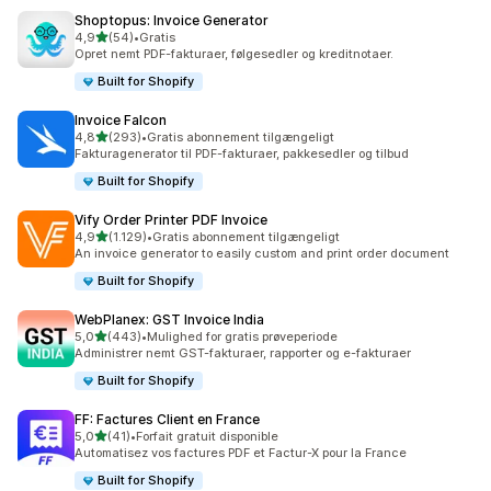
Shoptopus: Invoice Generator
ud af 5 stjerner
4,9
(54)
•
Gratis
54 anmeldelser i alt
Opret nemt PDF-fakturaer, følgesedler og kreditnotaer.
Built for Shopify
Invoice Falcon
ud af 5 stjerner
4,8
(293)
•
Gratis abonnement tilgængeligt
293 anmeldelser i alt
Fakturagenerator til PDF-fakturaer, pakkesedler og tilbud
Built for Shopify
Vify Order Printer PDF Invoice
ud af 5 stjerner
4,9
(1.129)
•
Gratis abonnement tilgængeligt
1129 anmeldelser i alt
An invoice generator to easily custom and print order document
Built for Shopify
WebPlanex: GST Invoice India
ud af 5 stjerner
5,0
(443)
•
Mulighed for gratis prøveperiode
443 anmeldelser i alt
Administrer nemt GST-fakturaer, rapporter og e-fakturaer
Built for Shopify
FF: Factures Client en France
ud af 5 stjerner
5,0
(41)
•
Forfait gratuit disponible
41 anmeldelser i alt
Automatisez vos factures PDF et Factur-X pour la France
Built for Shopify