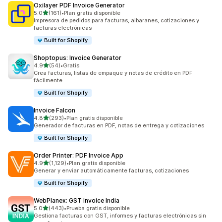
Oxilayer PDF Invoice Generator
de 5 estrellas
5.0
(161)
•
Plan gratis disponible
161 reseñas en total
Impresora de pedidos para facturas, albaranes, cotizaciones y
facturas electrónicas
Built for Shopify
Shoptopus: Invoice Generator
de 5 estrellas
4.9
(54)
•
Gratis
54 reseñas en total
Crea facturas, listas de empaque y notas de crédito en PDF
fácilmente.
Built for Shopify
Invoice Falcon
de 5 estrellas
4.8
(293)
•
Plan gratis disponible
293 reseñas en total
Generador de facturas en PDF, notas de entrega y cotizaciones
Built for Shopify
Order Printer: PDF Invoice App
de 5 estrellas
4.9
(1,129)
•
Plan gratis disponible
1129 reseñas en total
Generar y enviar automáticamente facturas, cotizaciones
Built for Shopify
WebPlanex: GST Invoice India
de 5 estrellas
5.0
(443)
•
Prueba gratis disponible
443 reseñas en total
Gestiona facturas con GST, informes y facturas electrónicas sin