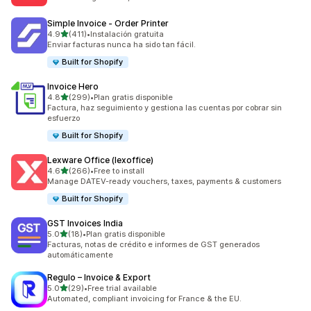
Simple Invoice ‑ Order Printer
de 5 estrellas
4.9
(411)
•
Instalación gratuita
411 reseñas en total
Enviar facturas nunca ha sido tan fácil.
Built for Shopify
Invoice Hero
de 5 estrellas
4.8
(299)
•
Plan gratis disponible
299 reseñas en total
Factura, haz seguimiento y gestiona las cuentas por cobrar sin
esfuerzo
Built for Shopify
Lexware Office (lexoffice)
de 5 estrellas
4.6
(266)
•
Free to install
266 reseñas en total
Manage DATEV-ready vouchers, taxes, payments & customers
Built for Shopify
GST Invoices India
de 5 estrellas
5.0
(18)
•
Plan gratis disponible
18 reseñas en total
Facturas, notas de crédito e informes de GST generados
automáticamente
Regulo – Invoice & Export
de 5 estrellas
5.0
(29)
•
Free trial available
29 reseñas en total
Automated, compliant invoicing for France & the EU.