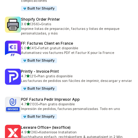
complicaciones
Built for Shopify
Shopify Order Printer
de 5 estrellas
3.6
(356)
•
Gratis
356 reseñas en total
Imprime listas de preparación, facturas y listas de empaque
personalizadas, y más
FF: Factures Client en France
de 5 estrellas
5.0
(41)
•
Forfait gratuit disponible
41 reseñas en total
Automatisez vos factures PDF et Factur-X pour la France
Built for Shopify
Printly ‑ Invoice Print
de 5 estrellas
4.7
(21)
•
Plan gratis disponible
21 reseñas en total
Las facturas de pedidos son fáciles de imprimir, descargar y enviar.
Built for Shopify
PDF Factura Pedir Impresor App
de 5 estrellas
4.7
(133)
•
Plan gratis disponible
133 reseñas en total
Impresión de pedidos, facturas personalizadas. Todo en uno
Built for Shopify
Lexware Office+ (lexoffice)
de 5 estrellas
4.9
(36)
•
Kostenlose Installation
36 reseñas en total
Buchhaltung einfach, rechtskonform & automatisiert in 2 Min.