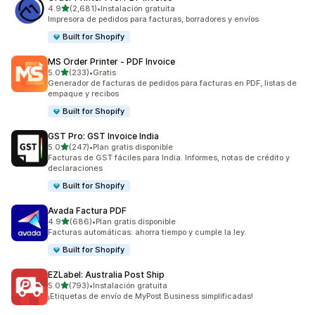
de 5 estrellas
4.9
(2,681)
•
Instalación gratuita
2681 reseñas en total
Impresora de pedidos para facturas, borradores y envíos
Built for Shopify
MS Order Printer ‑ PDF Invoice
de 5 estrellas
5.0
(233)
•
Gratis
233 reseñas en total
Generador de facturas de pedidos para facturas en PDF, listas de
empaque y recibos
Built for Shopify
GST Pro: GST Invoice India
de 5 estrellas
5.0
(247)
•
Plan gratis disponible
247 reseñas en total
Facturas de GST fáciles para India. Informes, notas de crédito y
declaraciones
Built for Shopify
Avada Factura PDF
de 5 estrellas
4.9
(686)
•
Plan gratis disponible
686 reseñas en total
Facturas automáticas: ahorra tiempo y cumple la ley.
Built for Shopify
EZLabel: Australia Post Ship
de 5 estrellas
5.0
(793)
•
Instalación gratuita
793 reseñas en total
¡Etiquetas de envío de MyPost Business simplificadas!