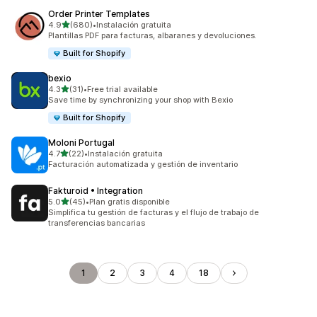
Order Printer Templates
de 5 estrellas
4.9
(680)
•
Instalación gratuita
680 reseñas en total
Plantillas PDF para facturas, albaranes y devoluciones.
Built for Shopify
bexio
de 5 estrellas
4.3
(31)
•
Free trial available
31 reseñas en total
Save time by synchronizing your shop with Bexio
Built for Shopify
Moloni Portugal
de 5 estrellas
4.7
(22)
•
Instalación gratuita
22 reseñas en total
Facturación automatizada y gestión de inventario
Fakturoid • Integration
de 5 estrellas
5.0
(45)
•
Plan gratis disponible
45 reseñas en total
Simplifica tu gestión de facturas y el flujo de trabajo de
transferencias bancarias
1
2
3
4
18