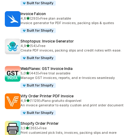
Built for Shopify
Invoice Falcon
de 5 estrelas
4,8
(293)
•
Free plan available
293 total de avaliações
Invoice generator for PDF invoices, packing slips & quotes
Built for Shopify
Shoptopus: Invoice Generator
de 5 estrelas
4,9
(54)
•
Free
54 total de avaliações
Create PDF invoices, packing slips and credit notes with ease.
Built for Shopify
WebPlanex: GST Invoice India
de 5 estrelas
5,0
(443)
•
Free trial available
443 total de avaliações
Manage GST invoices, reports, and e-Invoices seamlessly
Built for Shopify
Vify Order Printer PDF Invoice
de 5 estrelas
4,9
(1.129)
•
Plano gratuito disponível
1129 total de avaliações
An invoice generator to easily custom and print order document
Built for Shopify
Shopify Order Printer
de 5 estrelas
3,5
(355)
•
Free
355 total de avaliações
Print customized pick lists, invoices, packing slips and more