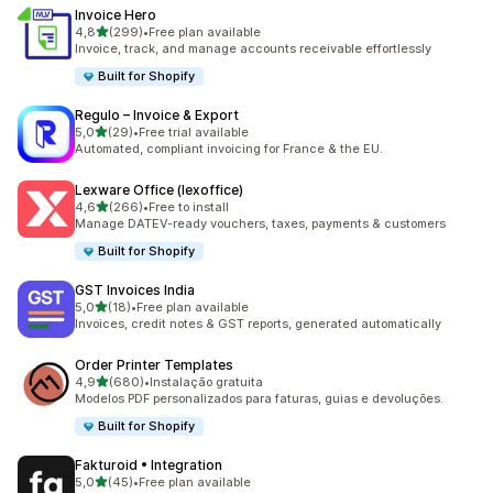
Invoice Hero
de 5 estrelas
4,8
(299)
•
Free plan available
299 total de avaliações
Invoice, track, and manage accounts receivable effortlessly
Built for Shopify
Regulo – Invoice & Export
de 5 estrelas
5,0
(29)
•
Free trial available
29 total de avaliações
Automated, compliant invoicing for France & the EU.
Lexware Office (lexoffice)
de 5 estrelas
4,6
(266)
•
Free to install
266 total de avaliações
Manage DATEV-ready vouchers, taxes, payments & customers
Built for Shopify
GST Invoices India
de 5 estrelas
5,0
(18)
•
Free plan available
18 total de avaliações
Invoices, credit notes & GST reports, generated automatically
Order Printer Templates
de 5 estrelas
4,9
(680)
•
Instalação gratuita
680 total de avaliações
Modelos PDF personalizados para faturas, guias e devoluções.
Built for Shopify
Fakturoid • Integration
de 5 estrelas
5,0
(45)
•
Free plan available
45 total de avaliações