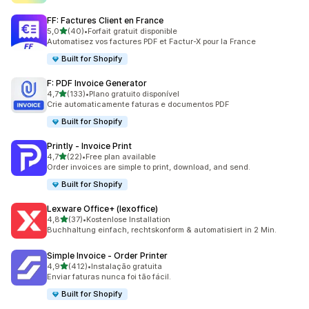
FF: Factures Client en France
de 5 estrelas
5,0
(40)
•
Forfait gratuit disponible
40 total de avaliações
Automatisez vos factures PDF et Factur-X pour la France
Built for Shopify
F: PDF Invoice Generator
de 5 estrelas
4,7
(133)
•
Plano gratuito disponível
133 total de avaliações
Crie automaticamente faturas e documentos PDF
Built for Shopify
Printly ‑ Invoice Print
de 5 estrelas
4,7
(22)
•
Free plan available
22 total de avaliações
Order invoices are simple to print, download, and send.
Built for Shopify
Lexware Office+ (lexoffice)
de 5 estrelas
4,8
(37)
•
Kostenlose Installation
37 total de avaliações
Buchhaltung einfach, rechtskonform & automatisiert in 2 Min.
Simple Invoice ‑ Order Printer
de 5 estrelas
4,9
(412)
•
Instalação gratuita
412 total de avaliações
Enviar faturas nunca foi tão fácil.
Built for Shopify