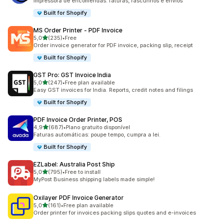
Impressora de encomendas: faturas, rascunhos e envios
Built for Shopify
MS Order Printer ‑ PDF Invoice
de 5 estrelas
5,0
(235)
•
Free
235 total de avaliações
Order invoice generator for PDF invoice, packing slip, receipt
Built for Shopify
GST Pro: GST Invoice India
de 5 estrelas
5,0
(247)
•
Free plan available
247 total de avaliações
Easy GST invoices for India. Reports, credit notes and filings
Built for Shopify
PDF Invoice Order Printer, POS
de 5 estrelas
4,9
(687)
•
Plano gratuito disponível
687 total de avaliações
Faturas automáticas: poupe tempo, cumpra a lei.
Built for Shopify
EZLabel: Australia Post Ship
de 5 estrelas
5,0
(795)
•
Free to install
795 total de avaliações
MyPost Business shipping labels made simple!
Oxilayer PDF Invoice Generator
de 5 estrelas
5,0
(161)
•
Free plan available
161 total de avaliações
Order printer for invoices packing slips quotes and e-invoices