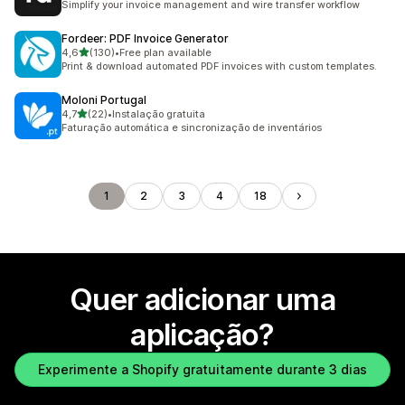
Simplify your invoice management and wire transfer workflow
Fordeer: PDF Invoice Generator
de 5 estrelas
4,6
(130)
•
Free plan available
130 total de avaliações
Print & download automated PDF invoices with custom templates.
Moloni Portugal
de 5 estrelas
4,7
(22)
•
Instalação gratuita
22 total de avaliações
Faturação automática e sincronização de inventários
1
2
3
4
18
Quer adicionar uma
aplicação?
Experimente a Shopify gratuitamente durante 3 dias