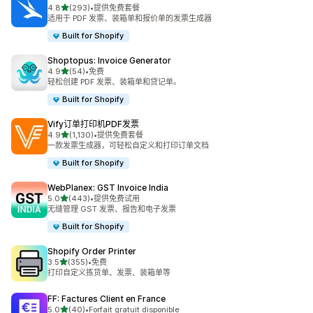
星（满分 5 星）
4.8
(293)
•
提供免费套餐
总共 293 条评论
适用于 PDF 发票、装箱单和报价单的发票生成器
Built for Shopify
Shoptopus: Invoice Generator
星（满分 5 星）
4.9
(54)
•
免费
总共 54 条评论
轻松创建 PDF 发票、装箱单和贷记单。
Built for Shopify
Vify订单打印机PDF发票
星（满分 5 星）
4.9
(1,130)
•
提供免费套餐
总共 1130 条评论
一款发票生成器，可轻松自定义和打印订单文档
Built for Shopify
WebPlanex: GST Invoice India
星（满分 5 星）
5.0
(443)
•
提供免费试用
总共 443 条评论
无缝管理 GST 发票、报告和电子发票
Built for Shopify
Shopify Order Printer
星（满分 5 星）
3.5
(355)
•
免费
总共 355 条评论
打印自定义拣货单、发票、装箱单等
FF: Factures Client en France
星（满分 5 星）
5.0
(40)
•
Forfait gratuit disponible