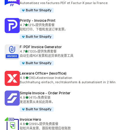
总共 40 条评论
Automatisez vos factures PDF et Factur-X pour la France
Built for Shopify
Printly ‑ Invoice Print
星（满分 5 星）
4.7
(21)
•
提供免费套餐
总共 21 条评论
轻松打印、下载和发送订单发票。
Built for Shopify
F: PDF Invoice Generator
星（满分 5 星）
4.7
(133)
•
提供免费套餐
总共 133 条评论
自动生成PDF发票和送货单的发票工具
Built for Shopify
Lexware Office+ (lexoffice)
星（满分 5 星）
4.9
(36)
•
Kostenlose Installation
总共 36 条评论
Buchhaltung einfach, rechtskonform & automatisiert in 2 Min.
Simple Invoice ‑ Order Printer
星（满分 5 星）
4.9
(411)
•
免费安装
总共 411 条评论
发送发票从未如此简单。
Built for Shopify
Invoice Hero
星（满分 5 星）
4.8
(299)
•
提供免费套餐
总共 299 条评论
轻松开具发票、跟踪和管理应收账款