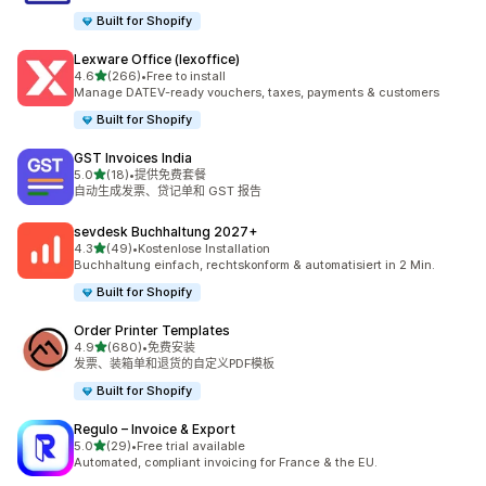
Built for Shopify
Lexware Office (lexoffice)
星（满分 5 星）
4.6
(266)
•
Free to install
总共 266 条评论
Manage DATEV-ready vouchers, taxes, payments & customers
Built for Shopify
GST Invoices India
星（满分 5 星）
5.0
(18)
•
提供免费套餐
总共 18 条评论
自动生成发票、贷记单和 GST 报告
sevdesk Buchhaltung 2027+
星（满分 5 星）
4.3
(49)
•
Kostenlose Installation
总共 49 条评论
Buchhaltung einfach, rechtskonform & automatisiert in 2 Min.
Built for Shopify
Order Printer Templates
星（满分 5 星）
4.9
(680)
•
免费安装
总共 680 条评论
发票、装箱单和退货的自定义PDF模板
Built for Shopify
Regulo – Invoice & Export
星（满分 5 星）
5.0
(29)
•
Free trial available
总共 29 条评论
Automated, compliant invoicing for France & the EU.