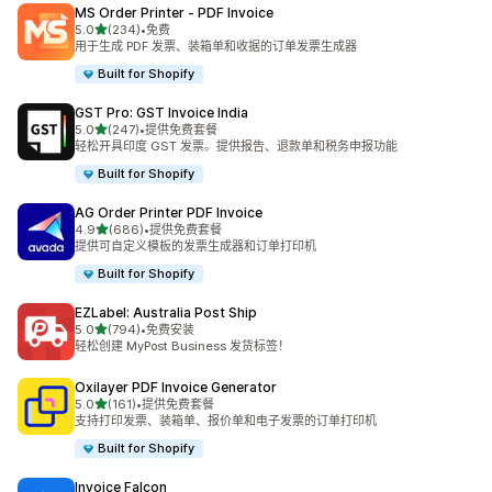
MS Order Printer ‑ PDF Invoice
星（满分 5 星）
5.0
(234)
•
免费
总共 234 条评论
用于生成 PDF 发票、装箱单和收据的订单发票生成器
Built for Shopify
GST Pro: GST Invoice India
星（满分 5 星）
5.0
(247)
•
提供免费套餐
总共 247 条评论
轻松开具印度 GST 发票。提供报告、退款单和税务申报功能
Built for Shopify
AG Order Printer PDF Invoice
星（满分 5 星）
4.9
(686)
•
提供免费套餐
总共 686 条评论
提供可自定义模板的发票生成器和订单打印机
Built for Shopify
EZLabel: Australia Post Ship
星（满分 5 星）
5.0
(794)
•
免费安装
总共 794 条评论
轻松创建 MyPost Business 发货标签！
Oxilayer PDF Invoice Generator
星（满分 5 星）
5.0
(161)
•
提供免费套餐
总共 161 条评论
支持打印发票、装箱单、报价单和电子发票的订单打印机
Built for Shopify
Invoice Falcon