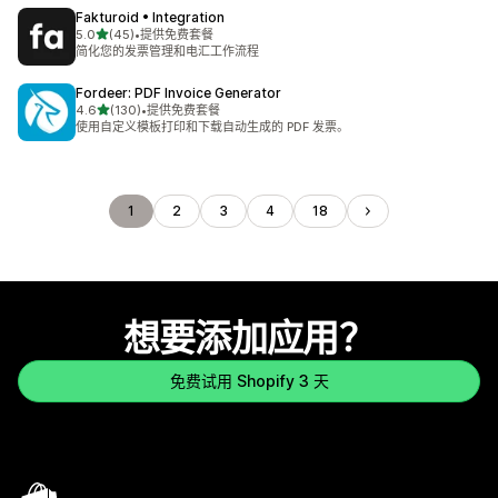
Fakturoid • Integration
星（满分 5 星）
5.0
(45)
•
提供免费套餐
总共 45 条评论
简化您的发票管理和电汇工作流程
Fordeer: PDF Invoice Generator
星（满分 5 星）
4.6
(130)
•
提供免费套餐
总共 130 条评论
使用自定义模板打印和下载自动生成的 PDF 发票。
1
2
3
4
18
想要添加应用？
免费试用 Shopify 3 天