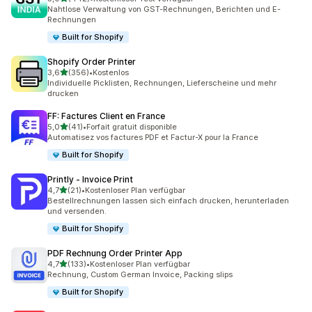
442 Rezensionen insgesamt
Nahtlose Verwaltung von GST-Rechnungen, Berichten und E-
Rechnungen
Built for Shopify
Shopify Order Printer
von 5 Sternen
3,6
(356)
•
Kostenlos
356 Rezensionen insgesamt
Individuelle Picklisten, Rechnungen, Lieferscheine und mehr
drucken
FF: Factures Client en France
von 5 Sternen
5,0
(41)
•
Forfait gratuit disponible
41 Rezensionen insgesamt
Automatisez vos factures PDF et Factur-X pour la France
Built for Shopify
Printly ‑ Invoice Print
von 5 Sternen
4,7
(21)
•
Kostenloser Plan verfügbar
21 Rezensionen insgesamt
Bestellrechnungen lassen sich einfach drucken, herunterladen
und versenden.
Built for Shopify
PDF Rechnung Order Printer App
von 5 Sternen
4,7
(133)
•
Kostenloser Plan verfügbar
133 Rezensionen insgesamt
Rechnung, Custom German Invoice, Packing slips
Built for Shopify