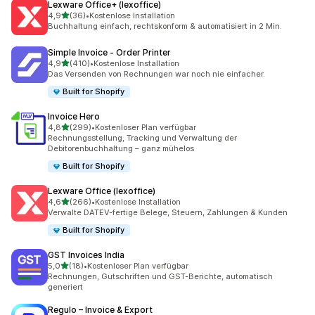
Lexware Office+ (lexoffice)
von 5 Sternen
4,9
(36)
•
Kostenlose Installation
36 Rezensionen insgesamt
Buchhaltung einfach, rechtskonform & automatisiert in 2 Min.
Simple Invoice ‑ Order Printer
von 5 Sternen
4,9
(410)
•
Kostenlose Installation
410 Rezensionen insgesamt
Das Versenden von Rechnungen war noch nie einfacher.
Built for Shopify
Invoice Hero
von 5 Sternen
4,8
(299)
•
Kostenloser Plan verfügbar
299 Rezensionen insgesamt
Rechnungsstellung, Tracking und Verwaltung der
Debitorenbuchhaltung – ganz mühelos
Built for Shopify
Lexware Office (lexoffice)
von 5 Sternen
4,6
(266)
•
Kostenlose Installation
266 Rezensionen insgesamt
Verwalte DATEV-fertige Belege, Steuern, Zahlungen & Kunden
Built for Shopify
GST Invoices India
von 5 Sternen
5,0
(18)
•
Kostenloser Plan verfügbar
18 Rezensionen insgesamt
Rechnungen, Gutschriften und GST-Berichte, automatisch
generiert
Regulo – Invoice & Export