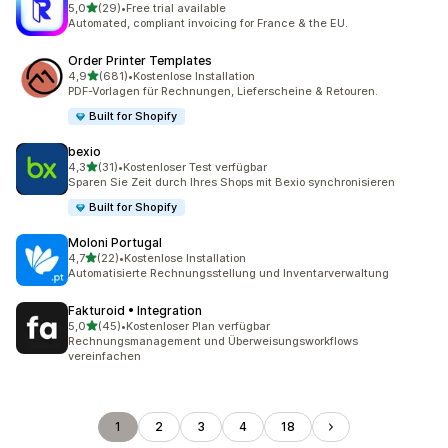
von 5 Sternen
5,0
(29)
•
Free trial available
29 Rezensionen insgesamt
Automated, compliant invoicing for France & the EU.
Order Printer Templates
von 5 Sternen
4,9
(681)
•
Kostenlose Installation
681 Rezensionen insgesamt
PDF-Vorlagen für Rechnungen, Lieferscheine & Retouren.
Built for Shopify
bexio
von 5 Sternen
4,3
(31)
•
Kostenloser Test verfügbar
31 Rezensionen insgesamt
Sparen Sie Zeit durch Ihres Shops mit Bexio synchronisieren
Built for Shopify
Moloni Portugal
von 5 Sternen
4,7
(22)
•
Kostenlose Installation
22 Rezensionen insgesamt
Automatisierte Rechnungsstellung und Inventarverwaltung
Fakturoid • Integration
von 5 Sternen
5,0
(45)
•
Kostenloser Plan verfügbar
45 Rezensionen insgesamt
Rechnungsmanagement und Überweisungsworkflows
vereinfachen
1
2
3
4
18