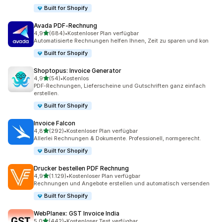
Built for Shopify
Avada PDF‑Rechnung
von 5 Sternen
4,9
(684)
•
Kostenloser Plan verfügbar
684 Rezensionen insgesamt
Automatisierte Rechnungen helfen Ihnen, Zeit zu sparen und kon
Built for Shopify
Shoptopus: Invoice Generator
von 5 Sternen
4,9
(54)
•
Kostenlos
54 Rezensionen insgesamt
PDF-Rechnungen, Lieferscheine und Gutschriften ganz einfach
erstellen.
Built for Shopify
Invoice Falcon
von 5 Sternen
4,8
(292)
•
Kostenloser Plan verfügbar
292 Rezensionen insgesamt
Allerlei Rechnungen & Dokumente. Professionell, normgerecht.
Built for Shopify
Drucker bestellen PDF Rechnung
von 5 Sternen
4,9
(1.129)
•
Kostenloser Plan verfügbar
1129 Rezensionen insgesamt
Rechnungen und Angebote erstellen und automatisch versenden
Built for Shopify
WebPlanex: GST Invoice India
von 5 Sternen
5,0
(442)
•
Kostenloser Test verfügbar