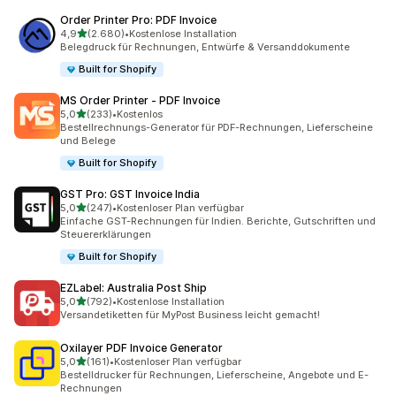
Order Printer Pro: PDF Invoice
von 5 Sternen
4,9
(2.680)
•
Kostenlose Installation
2680 Rezensionen insgesamt
Belegdruck für Rechnungen, Entwürfe & Versanddokumente
Built for Shopify
MS Order Printer ‑ PDF Invoice
von 5 Sternen
5,0
(233)
•
Kostenlos
233 Rezensionen insgesamt
Bestellrechnungs-Generator für PDF-Rechnungen, Lieferscheine
und Belege
Built for Shopify
GST Pro: GST Invoice India
von 5 Sternen
5,0
(247)
•
Kostenloser Plan verfügbar
247 Rezensionen insgesamt
Einfache GST-Rechnungen für Indien. Berichte, Gutschriften und
Steuererklärungen
Built for Shopify
EZLabel: Australia Post Ship
von 5 Sternen
5,0
(792)
•
Kostenlose Installation
792 Rezensionen insgesamt
Versandetiketten für MyPost Business leicht gemacht!
Oxilayer PDF Invoice Generator
von 5 Sternen
5,0
(161)
•
Kostenloser Plan verfügbar
161 Rezensionen insgesamt
Bestelldrucker für Rechnungen, Lieferscheine, Angebote und E-
Rechnungen