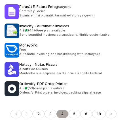
Paraşüt E‑Fatura Entegrasyonu
Ücretsiz yükleme
Siparişlerinizi otomatik Paraşüt e-faturaya çevirin.
Invoicify ‑ Automatic Invoices
av 5 stjerner
4,9
(44)
•
Free plan available
Totalt 44 omtaler
Send beautiful invoices automatically. Highly customizable.
Moneybird
Free
Automatic invoicing and bookkeeping with Moneybird
Notasy ‑ Notas Fiscais
A partir de $5/mês
Mantenha sua empresa em dia com a Receita Federal
Ordersify: PDF Order Printer
av 5 stjerner
4,5
(53)
•
Free plan available
Totalt 53 omtaler
Ordersify: Print orders, invoices, packing slips at ease
1
2
3
4
5
6
18