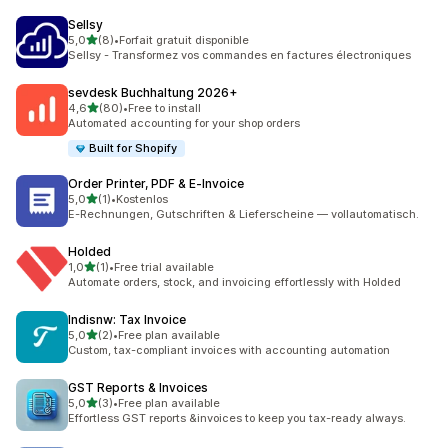
Sellsy
av 5 stjerner
5,0
(8)
•
Forfait gratuit disponible
Totalt 8 omtaler
Sellsy - Transformez vos commandes en factures électroniques
sevdesk Buchhaltung 2026+
av 5 stjerner
4,6
(80)
•
Free to install
Totalt 80 omtaler
Automated accounting for your shop orders
Built for Shopify
Order Printer, PDF & E‑Invoice
av 5 stjerner
5,0
(1)
•
Kostenlos
Totalt 1 omtaler
E-Rechnungen, Gutschriften & Lieferscheine — vollautomatisch.
Holded
av 5 stjerner
1,0
(1)
•
Free trial available
Totalt 1 omtaler
Automate orders, stock, and invoicing effortlessly with Holded
Indisnw: Tax Invoice
av 5 stjerner
5,0
(2)
•
Free plan available
Totalt 2 omtaler
Custom, tax-compliant invoices with accounting automation
GST Reports & Invoices
av 5 stjerner
5,0
(3)
•
Free plan available
Totalt 3 omtaler
Effortless GST reports &invoices to keep you tax-ready always.