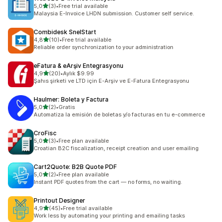
av 5 stjerner
5,0
(3)
•
Free trial available
Totalt 3 omtaler
Malaysia E-Invoice LHDN submission. Customer self service.
Combidesk SnelStart
av 5 stjerner
4,8
(10)
•
Free trial available
Totalt 10 omtaler
Reliable order synchronization to your administration
eFatura & eArşiv Entegrasyonu
av 5 stjerner
4,9
(20)
•
Aylık $9.99
Totalt 20 omtaler
Şahıs şirketi ve LTD için E-Arşiv ve E-Fatura Entegrasyonu
Haulmer: Boleta y Factura
av 5 stjerner
5,0
(2)
•
Gratis
Totalt 2 omtaler
Automatiza la emisión de boletas y/o facturas en tu e-commerce
CroFisc
av 5 stjerner
5,0
(3)
•
Free plan available
Totalt 3 omtaler
Croatian B2C fiscalization, receipt creation and user emailing
Cart2Quote: B2B Quote PDF
av 5 stjerner
5,0
(2)
•
Free plan available
Totalt 2 omtaler
Instant PDF quotes from the cart — no forms, no waiting.
Printout Designer
av 5 stjerner
4,9
(45)
•
Free trial available
Totalt 45 omtaler
Work less by automating your printing and emailing tasks