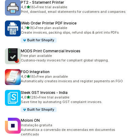
PT2 ‑ Statement Printer
av 5 stjerner
4,8
(6)
•
Free trial available
Totalt 6 omtaler
Print, download, email statements for customers and companies
iWeb Order Printer PDF Invoice
av 5 stjerner
4,7
(8)
•
Free plan available
Totalt 8 omtaler
Create invoices, packing slips, refund slips & print into PDFs
Built for Shopify
MODS Print Commercial Invoices
Free plan available
Customs-ready invoices for compliant global shipping.
FGO Integration
av 5 stjerner
4,0
(6)
•
Free plan available
Totalt 6 omtaler
Automatically creates invoices and register payments on FGO
Sleek GST Invoices ‑ India
av 5 stjerner
4,6
(28)
•
Free trial available
Totalt 28 omtaler
Save time by automating GST complaint invoices.
Built for Shopify
Moloni ON
Instalação gratuita
Automatiza a conversão de encomendas em documentos
certificado