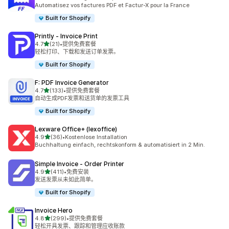
总共 40 条评论
Automatisez vos factures PDF et Factur-X pour la France
Built for Shopify
Printly ‑ Invoice Print
星（满分 5 星）
4.7
(21)
•
提供免费套餐
总共 21 条评论
轻松打印、下载和发送订单发票。
Built for Shopify
F: PDF Invoice Generator
星（满分 5 星）
4.7
(133)
•
提供免费套餐
总共 133 条评论
自动生成PDF发票和送货单的发票工具
Built for Shopify
Lexware Office+ (lexoffice)
星（满分 5 星）
4.9
(36)
•
Kostenlose Installation
总共 36 条评论
Buchhaltung einfach, rechtskonform & automatisiert in 2 Min.
Simple Invoice ‑ Order Printer
星（满分 5 星）
4.9
(411)
•
免费安装
总共 411 条评论
发送发票从未如此简单。
Built for Shopify
Invoice Hero
星（满分 5 星）
4.8
(299)
•
提供免费套餐
总共 299 条评论
轻松开具发票、跟踪和管理应收账款