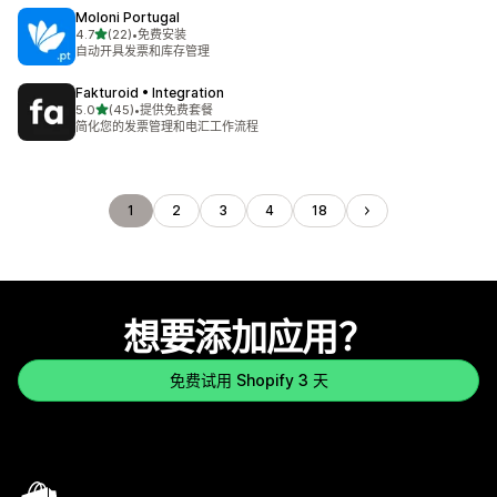
Moloni Portugal
星（满分 5 星）
4.7
(22)
•
免费安装
总共 22 条评论
自动开具发票和库存管理
Fakturoid • Integration
星（满分 5 星）
5.0
(45)
•
提供免费套餐
总共 45 条评论
简化您的发票管理和电汇工作流程
1
2
3
4
18
想要添加应用？
免费试用 Shopify 3 天