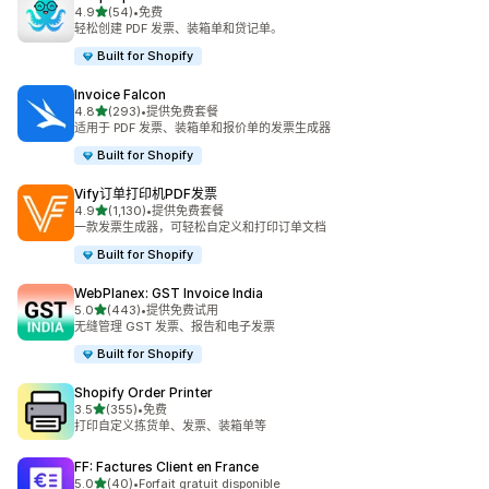
星（满分 5 星）
4.9
(54)
•
免费
总共 54 条评论
轻松创建 PDF 发票、装箱单和贷记单。
Built for Shopify
Invoice Falcon
星（满分 5 星）
4.8
(293)
•
提供免费套餐
总共 293 条评论
适用于 PDF 发票、装箱单和报价单的发票生成器
Built for Shopify
Vify订单打印机PDF发票
星（满分 5 星）
4.9
(1,130)
•
提供免费套餐
总共 1130 条评论
一款发票生成器，可轻松自定义和打印订单文档
Built for Shopify
WebPlanex: GST Invoice India
星（满分 5 星）
5.0
(443)
•
提供免费试用
总共 443 条评论
无缝管理 GST 发票、报告和电子发票
Built for Shopify
Shopify Order Printer
星（满分 5 星）
3.5
(355)
•
免费
总共 355 条评论
打印自定义拣货单、发票、装箱单等
FF: Factures Client en France
星（满分 5 星）
5.0
(40)
•
Forfait gratuit disponible