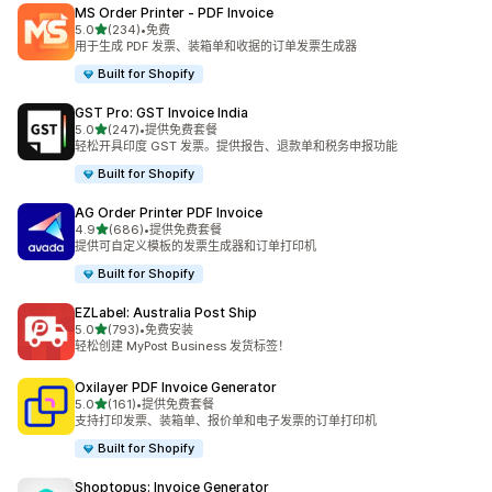
MS Order Printer ‑ PDF Invoice
星（满分 5 星）
5.0
(234)
•
免费
总共 234 条评论
用于生成 PDF 发票、装箱单和收据的订单发票生成器
Built for Shopify
GST Pro: GST Invoice India
星（满分 5 星）
5.0
(247)
•
提供免费套餐
总共 247 条评论
轻松开具印度 GST 发票。提供报告、退款单和税务申报功能
Built for Shopify
AG Order Printer PDF Invoice
星（满分 5 星）
4.9
(686)
•
提供免费套餐
总共 686 条评论
提供可自定义模板的发票生成器和订单打印机
Built for Shopify
EZLabel: Australia Post Ship
星（满分 5 星）
5.0
(793)
•
免费安装
总共 793 条评论
轻松创建 MyPost Business 发货标签！
Oxilayer PDF Invoice Generator
星（满分 5 星）
5.0
(161)
•
提供免费套餐
总共 161 条评论
支持打印发票、装箱单、报价单和电子发票的订单打印机
Built for Shopify
Shoptopus: Invoice Generator