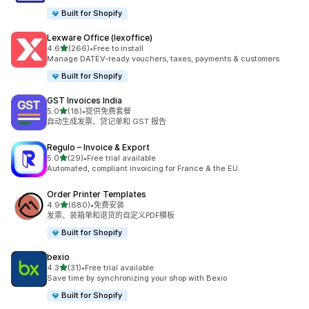
Built for Shopify
Lexware Office (lexoffice)
星（满分 5 星）
4.6
(266)
•
Free to install
总共 266 条评论
Manage DATEV-ready vouchers, taxes, payments & customers
Built for Shopify
GST Invoices India
星（满分 5 星）
5.0
(18)
•
提供免费套餐
总共 18 条评论
自动生成发票、贷记单和 GST 报告
Regulo – Invoice & Export
星（满分 5 星）
5.0
(29)
•
Free trial available
总共 29 条评论
Automated, compliant invoicing for France & the EU.
Order Printer Templates
星（满分 5 星）
4.9
(680)
•
免费安装
总共 680 条评论
发票、装箱单和退货的自定义PDF模板
Built for Shopify
bexio
星（满分 5 星）
4.3
(31)
•
Free trial available
总共 31 条评论
Save time by synchronizing your shop with Bexio
Built for Shopify