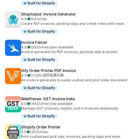
Built for Shopify
Shoptopus: Invoice Generator
滿分 5 顆星
4.9
(54)
•
Free
共有 54 則評價
Create PDF invoices, packing slips and credit notes with ease.
Built for Shopify
Invoice Falcon
滿分 5 顆星
4.8
(292)
•
Free plan available
共有 292 則評價
Invoice generator for PDF invoices, packing slips & quotes
Built for Shopify
Vify Order Printer PDF Invoice
滿分 5 顆星
4.9
(1,129)
•
提供免費方案
共有 1129 則評價
An invoice generator to easily custom and print order document
Built for Shopify
WebPlanex: GST Invoice India
滿分 5 顆星
5.0
(442)
•
Free trial available
共有 442 則評價
Manage GST invoices, reports, and e-Invoices seamlessly
Built for Shopify
Shopify Order Printer
滿分 5 顆星
3.5
(357)
•
Free
共有 357 則評價
Print customized pick lists, invoices, packing slips and more