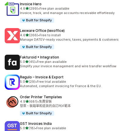
Invoice Hero
滿分 5 顆星
4.8
(299)
•
Free plan available
共有 299 則評價
Invoice, track, and manage accounts receivable effortlessly
Built for Shopify
Lexware Office (lexoffice)
滿分 5 顆星
4.6
(266)
•
Free to install
共有 266 則評價
Manage DATEV-ready vouchers, taxes, payments & customers
Built for Shopify
Fakturoid • Integration
滿分 5 顆星
5.0
(45)
•
Free plan available
共有 45 則評價
Simplify your invoice management and wire transfer workflow
Regulo – Invoice & Export
滿分 5 顆星
5.0
(29)
•
Free trial available
共有 29 則評價
Automated, compliant invoicing for France & the EU.
Order Printer Templates
滿分 5 顆星
4.9
(681)
•
免費安裝
共有 681 則評價
發票、裝箱單和退貨的自訂PDF範本
Built for Shopify
GST Invoices India
滿分 5 顆星
5.0
(18)
•
Free plan available
共有 18 則評價