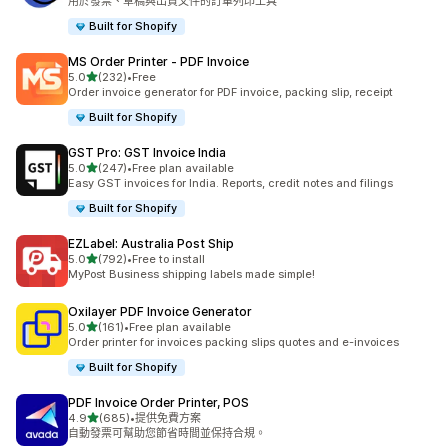
用於發票、草稿與出貨文件的訂單列印工具
Built for Shopify
MS Order Printer ‑ PDF Invoice
滿分 5 顆星
5.0
(232)
•
Free
共有 232 則評價
Order invoice generator for PDF invoice, packing slip, receipt
Built for Shopify
GST Pro: GST Invoice India
滿分 5 顆星
5.0
(247)
•
Free plan available
共有 247 則評價
Easy GST invoices for India. Reports, credit notes and filings
Built for Shopify
EZLabel: Australia Post Ship
滿分 5 顆星
5.0
(792)
•
Free to install
共有 792 則評價
MyPost Business shipping labels made simple!
Oxilayer PDF Invoice Generator
滿分 5 顆星
5.0
(161)
•
Free plan available
共有 161 則評價
Order printer for invoices packing slips quotes and e-invoices
Built for Shopify
PDF Invoice Order Printer, POS
滿分 5 顆星
4.9
(685)
•
提供免費方案
共有 685 則評價
自動發票可幫助您節省時間並保持合規。