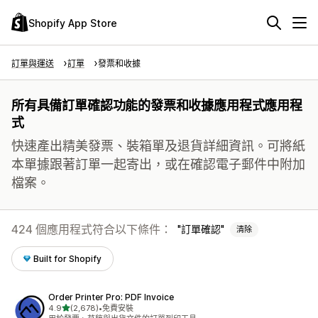
Shopify App Store
訂單與運送
訂單
發票和收據
所有具備訂單確認功能的發票和收據應用程式應用程
式
快速產出精美發票、裝箱單及退貨詳細資訊。可將紙
本單據跟著訂單一起寄出，或在確認電子郵件中附加
檔案。
424 個應用程式符合以下條件：
訂單確認
清除
Built for Shopify
Order Printer Pro: PDF Invoice
滿分 5 顆星
4.9
(2,678)
•
免費安裝
共有 2678 則評價