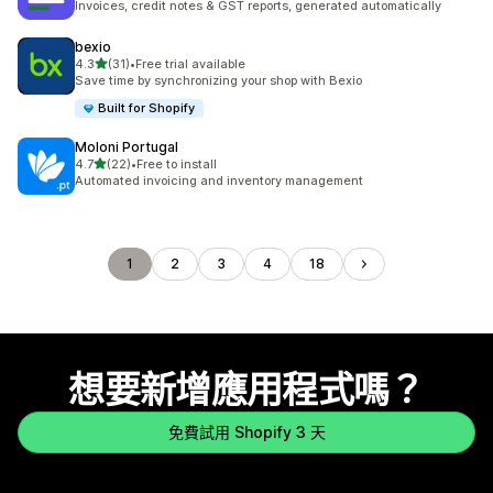
Invoices, credit notes & GST reports, generated automatically
bexio
滿分 5 顆星
4.3
(31)
•
Free trial available
共有 31 則評價
Save time by synchronizing your shop with Bexio
Built for Shopify
Moloni Portugal
滿分 5 顆星
4.7
(22)
•
Free to install
共有 22 則評價
Automated invoicing and inventory management
1
2
3
4
18
想要新增應用程式嗎？
免費試用 Shopify 3 天