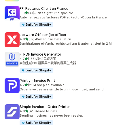
FF: Factures Client en France
滿分 5 顆星
5.0
(41)
•
Forfait gratuit disponible
共有 41 則評價
Automatisez vos factures PDF et Factur-X pour la France
Built for Shopify
Lexware Office+ (lexoffice)
滿分 5 顆星
4.9
(37)
•
Kostenlose Installation
共有 37 則評價
Buchhaltung einfach, rechtskonform & automatisiert in 2 Min.
F: PDF Invoice Generator
滿分 5 顆星
4.7
(133)
•
提供免費方案
共有 133 則評價
自動生成PDF發票與出貨單的發票生成器
Built for Shopify
Printly ‑ Invoice Print
滿分 5 顆星
4.7
(21)
•
Free plan available
共有 21 則評價
Order invoices are simple to print, download, and send.
Built for Shopify
Simple Invoice ‑ Order Printer
滿分 5 顆星
4.9
(410)
•
Free to install
共有 410 則評價
Sending invoices has never been easier.
Built for Shopify