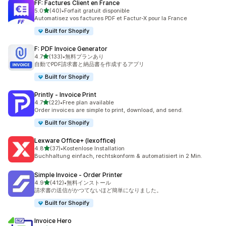
FF: Factures Client en France
5つ星中
5.0
(40)
•
Forfait gratuit disponible
合計レビュー数：40件
Automatisez vos factures PDF et Factur-X pour la France
Built for Shopify
F: PDF Invoice Generator
5つ星中
4.7
(133)
•
無料プランあり
合計レビュー数：133件
自動でPDF請求書と納品書を作成するアプリ
Built for Shopify
Printly ‑ Invoice Print
5つ星中
4.7
(22)
•
Free plan available
合計レビュー数：22件
Order invoices are simple to print, download, and send.
Built for Shopify
Lexware Office+ (lexoffice)
5つ星中
4.8
(37)
•
Kostenlose Installation
合計レビュー数：37件
Buchhaltung einfach, rechtskonform & automatisiert in 2 Min.
Simple Invoice ‑ Order Printer
5つ星中
4.9
(412)
•
無料インストール
合計レビュー数：412件
請求書の送信がかつてないほど簡単になりました。
Built for Shopify
Invoice Hero