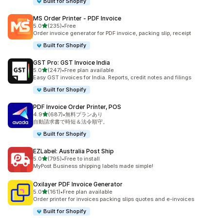
Built for Shopify
MS Order Printer ‑ PDF Invoice
5つ星中
5.0
(235)
•
Free
合計レビュー数：235件
Order invoice generator for PDF invoice, packing slip, receipt
Built for Shopify
GST Pro: GST Invoice India
5つ星中
5.0
(247)
•
Free plan available
合計レビュー数：247件
Easy GST invoices for India. Reports, credit notes and filings
Built for Shopify
PDF Invoice Order Printer, POS
5つ星中
4.9
(687)
•
無料プランあり
合計レビュー数：687件
自動請求書で時短＆法令順守。
Built for Shopify
EZLabel: Australia Post Ship
5つ星中
5.0
(795)
•
Free to install
合計レビュー数：795件
MyPost Business shipping labels made simple!
Oxilayer PDF Invoice Generator
5つ星中
5.0
(161)
•
Free plan available
合計レビュー数：161件
Order printer for invoices packing slips quotes and e-invoices
Built for Shopify