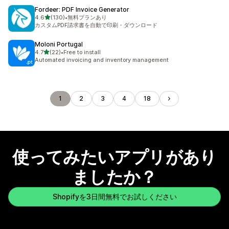
Fordeer: PDF Invoice Generator
5つ星中
4.6
(130)
•
無料プランあり
合計レビュー数：130件
カスタムPDF請求書を自動で印刷・ダウンロード
Moloni Portugal
5つ星中
4.7
(22)
•
Free to install
合計レビュー数：22件
Automated invoicing and inventory management
1
2
3
4
18
使ってみたいアプリがあり
ましたか？
Shopifyを3日間無料でお試しください