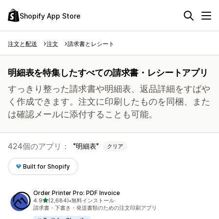
Shopify App Store
注文と配送
注文
請求書とレシート
明細表を特集したすべての請求書・レシートアプリ
すっきり整った請求書や明細表、返品詳細をすばや
く作成できます。注文に印刷したものを同梱、また
は確認メールに添付することも可能。
424個のアプリ：
明細表
クリア
Built for Shopify
Order Printer Pro: PDF Invoice
5つ星中
4.9
(2,684)
•
無料インストール
合計レビュー数：2684件
請求書・下書き・発送書類のための注文印刷アプリ