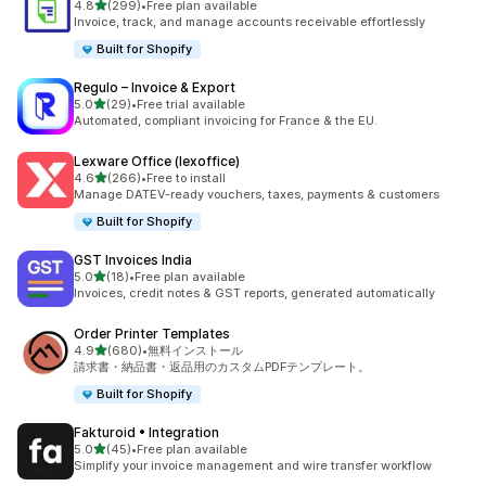
5つ星中
4.8
(299)
•
Free plan available
合計レビュー数：299件
Invoice, track, and manage accounts receivable effortlessly
Built for Shopify
Regulo – Invoice & Export
5つ星中
5.0
(29)
•
Free trial available
合計レビュー数：29件
Automated, compliant invoicing for France & the EU.
Lexware Office (lexoffice)
5つ星中
4.6
(266)
•
Free to install
合計レビュー数：266件
Manage DATEV-ready vouchers, taxes, payments & customers
Built for Shopify
GST Invoices India
5つ星中
5.0
(18)
•
Free plan available
合計レビュー数：18件
Invoices, credit notes & GST reports, generated automatically
Order Printer Templates
5つ星中
4.9
(680)
•
無料インストール
合計レビュー数：680件
請求書・納品書・返品用のカスタムPDFテンプレート。
Built for Shopify
Fakturoid • Integration
5つ星中
5.0
(45)
•
Free plan available
合計レビュー数：45件
Simplify your invoice management and wire transfer workflow