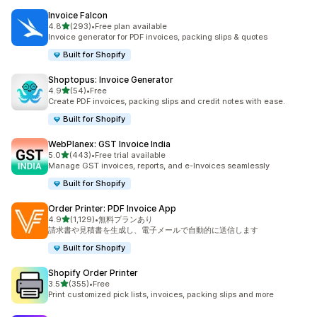
Invoice Falcon
5つ星中
4.8
(293)
•
Free plan available
合計レビュー数：293件
Invoice generator for PDF invoices, packing slips & quotes
Built for Shopify
Shoptopus: Invoice Generator
5つ星中
4.9
(54)
•
Free
合計レビュー数：54件
Create PDF invoices, packing slips and credit notes with ease.
Built for Shopify
WebPlanex: GST Invoice India
5つ星中
5.0
(443)
•
Free trial available
合計レビュー数：443件
Manage GST invoices, reports, and e-Invoices seamlessly
Built for Shopify
Order Printer: PDF Invoice App
5つ星中
4.9
(1,129)
•
無料プランあり
合計レビュー数：1129件
請求書や見積書を生成し、電子メールで自動的に送信します
Built for Shopify
Shopify Order Printer
5つ星中
3.5
(355)
•
Free
合計レビュー数：355件
Print customized pick lists, invoices, packing slips and more