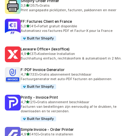
Shopify Order Printer
van 5 sterren
3,5
(357)
•
Gratis
357 recensies in totaal
Print aangepaste picklijsten, facturen, pakbonnen en meer
FF: Factures Client en France
van 5 sterren
5,0
(41)
•
Forfait gratuit disponible
41 recensies in totaal
Automatisez vos factures PDF et Factur-X pour la France
Built for Shopify
Lexware Office+ (lexoffice)
van 5 sterren
4,9
(37)
•
Kostenlose Installation
37 recensies in totaal
Buchhaltung einfach, rechtskonform & automatisiert in 2 Min.
F: PDF Invoice Generator
van 5 sterren
4,7
(133)
•
Gratis abonnement beschikbaar
133 recensies in totaal
Factuurgenerator met auto-PDF facturen en pakbonnen
Built for Shopify
Printly ‑ Invoice Print
van 5 sterren
4,7
(21)
•
Gratis abonnement beschikbaar
21 recensies in totaal
Facturen van bestellingen zijn eenvoudig af te drukken, te
downloaden en te verzenden.
Built for Shopify
Simple Invoice ‑ Order Printer
van 5 sterren
4,9
(410)
•
Gratis te installeren