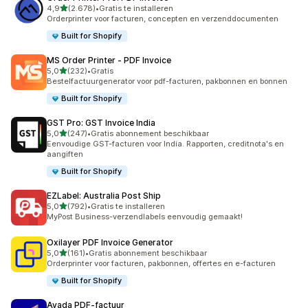
van 5 sterren
4,9
(2.678)
•
Gratis te installeren
2678 recensies in totaal
Orderprinter voor facturen, concepten en verzenddocumenten
Built for Shopify
MS Order Printer ‑ PDF Invoice
van 5 sterren
5,0
(232)
•
Gratis
232 recensies in totaal
Bestelfactuurgenerator voor pdf-facturen, pakbonnen en bonnen
Built for Shopify
GST Pro: GST Invoice India
van 5 sterren
5,0
(247)
•
Gratis abonnement beschikbaar
247 recensies in totaal
Eenvoudige GST-facturen voor India. Rapporten, creditnota's en
aangiften
Built for Shopify
EZLabel: Australia Post Ship
van 5 sterren
5,0
(792)
•
Gratis te installeren
792 recensies in totaal
MyPost Business-verzendlabels eenvoudig gemaakt!
Oxilayer PDF Invoice Generator
van 5 sterren
5,0
(161)
•
Gratis abonnement beschikbaar
161 recensies in totaal
Orderprinter voor facturen, pakbonnen, offertes en e-facturen
Built for Shopify
Avada PDF‑factuur