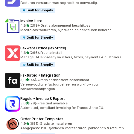
410 recensies in totaal
Facturen versturen was nog nooit zo eenvoudig.
Built for Shopify
Invoice Hero
van 5 sterren
4,8
(299)
•
Gratis abonnement beschikbaar
299 recensies in totaal
Moeiteloos factureren, bijhouden en debiteuren beheren
Built for Shopify
Lexware Office (lexoffice)
van 5 sterren
4,6
(266)
•
Free to install
266 recensies in totaal
Manage DATEV-ready vouchers, taxes, payments & customers
Built for Shopify
Fakturoid • Integration
van 5 sterren
5,0
(45)
•
Gratis abonnement beschikbaar
45 recensies in totaal
Vereenvoudig je factuurbeheer en workflow voor
bankoverschrijvingen
Regulo – Invoice & Export
van 5 sterren
5,0
(29)
•
Free trial available
29 recensies in totaal
Automated, compliant invoicing for France & the EU.
Order Printer Templates
van 5 sterren
4,9
(681)
•
Gratis te installeren
681 recensies in totaal
Aangepaste PDF-sjablonen voor facturen, pakbonnen & retouren.