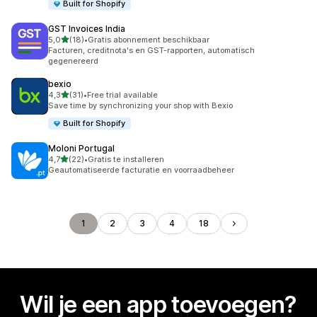
Built for Shopify
GST Invoices India
van 5 sterren
5,0
(18)
•
Gratis abonnement beschikbaar
18 recensies in totaal
Facturen, creditnota's en GST-rapporten, automatisch
gegenereerd
bexio
van 5 sterren
4,3
(31)
•
Free trial available
31 recensies in totaal
Save time by synchronizing your shop with Bexio
Built for Shopify
Moloni Portugal
van 5 sterren
4,7
(22)
•
Gratis te installeren
22 recensies in totaal
Geautomatiseerde facturatie en voorraadbeheer
1
2
3
4
18
Wil je een app toevoegen?