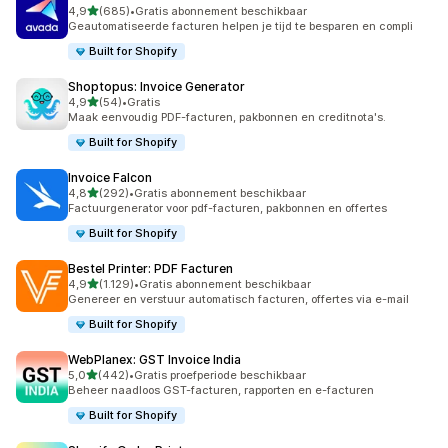
van 5 sterren
4,9
(685)
•
Gratis abonnement beschikbaar
685 recensies in totaal
Geautomatiseerde facturen helpen je tijd te besparen en compli
Built for Shopify
Shoptopus: Invoice Generator
van 5 sterren
4,9
(54)
•
Gratis
54 recensies in totaal
Maak eenvoudig PDF-facturen, pakbonnen en creditnota's.
Built for Shopify
Invoice Falcon
van 5 sterren
4,8
(292)
•
Gratis abonnement beschikbaar
292 recensies in totaal
Factuurgenerator voor pdf-facturen, pakbonnen en offertes
Built for Shopify
Bestel Printer: PDF Facturen
van 5 sterren
4,9
(1.129)
•
Gratis abonnement beschikbaar
1129 recensies in totaal
Genereer en verstuur automatisch facturen, offertes via e-mail
Built for Shopify
WebPlanex: GST Invoice India
van 5 sterren
5,0
(442)
•
Gratis proefperiode beschikbaar
442 recensies in totaal
Beheer naadloos GST-facturen, rapporten en e-facturen
Built for Shopify