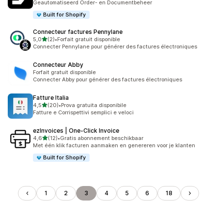
Geautomatiseerd Order- en Documentbeheer
Built for Shopify
Connecteur factures Pennylane
van 5 sterren
5,0
(2)
•
Forfait gratuit disponible
2 recensies in totaal
Connecter Pennylane pour générer des factures électroniques
Connecteur Abby
Forfait gratuit disponible
Connecter Abby pour générer des factures électroniques
Fatture Italia
van 5 sterren
4,5
(20)
•
Prova gratuita disponibile
20 recensies in totaal
Fatture e Corrispettivi semplici e veloci
ezInvoices | One‑Click Invoice
van 5 sterren
4,6
(12)
•
Gratis abonnement beschikbaar
12 recensies in totaal
Met één klik facturen aanmaken en genereren voor je klanten
Built for Shopify
1
2
3
4
5
6
18