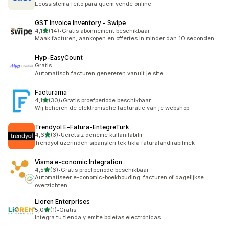
Ecossistema feito para quem vende online
GST Invoice Inventory ‑ Swipe
van 5 sterren
4,1
(14)
•
Gratis abonnement beschikbaar
14 recensies in totaal
Maak facturen, aankopen en offertes in minder dan 10 seconden
Hyp‑EasyCount
Gratis
Automatisch facturen genereren vanuit je site
Facturama
van 5 sterren
4,1
(30)
•
Gratis proefperiode beschikbaar
30 recensies in totaal
Wij beheren de elektronische facturatie van je webshop
Trendyol E‑Fatura‑EntegreTürk
van 5 sterren
4,6
(3)
•
Ücretsiz deneme kullanılabilir
3 recensies in totaal
Trendyol üzerinden siparişleri tek tıkla faturalandırabilmek
Visma e‑conomic Integration
van 5 sterren
4,5
(6)
•
Gratis proefperiode beschikbaar
6 recensies in totaal
Automatiseer e-conomic-boekhouding: facturen of dagelijkse
overzichten
Lioren Enterprises
van 5 sterren
5,0
(1)
•
Gratis
1 recensies in totaal
Integra tu tienda y emite boletas electrónicas