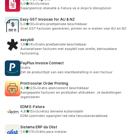
van 5 sterren
5,0
(8)
•
Ücretsiz
8 recensies in totaal
Siparişlerinizi otomatik e-Fatura ve e-Arşiv'e dönüştürün
Easy GST Invoices for AU & NZ
van 5 sterren
5,0
(9)
•
Gratis proefperiode beschikbaar
9 recensies in totaal
Snel GST-facturen genereren, printen en e-mailen voor AU en NZ
easybill
van 5 sterren
1,9
(4)
•
Gratis proefperiode beschikbaar
4 recensies in totaal
Automatiseer facturen met easybill voor snelle, betrouwbare
facturering.
PayPlus Invoice Connect
Gratis
Zet de productlijst van een klantbestelling in een factuur
Printrooster Order Printing
van 5 sterren
4,3
(23)
•
Gratis abonnement beschikbaar
23 recensies in totaal
Aangepaste facturen en picklijsten afdrukken. Je bestellingen
organiseren.
EDM E‑Fatura
van 5 sterren
4,8
(5)
•
Ücretsiz deneme kullanılabilir
5 recensies in totaal
EDM üzerinden siparişleri tek tıkla faturalandırabilmek
Sistema ERP da Olist
van 5 sterren
1,6
(11)
•
Grátis para instalar
11 recensies in totaal