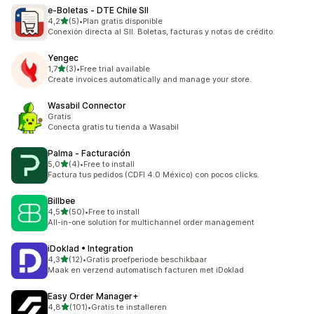
e‑Boletas ‑ DTE Chile SII
van 5 sterren
4,2
(5)
•
Plan gratis disponible
5 recensies in totaal
Conexión directa al SII. Boletas, facturas y notas de crédito.
Yengec
van 5 sterren
1,7
(3)
•
Free trial available
3 recensies in totaal
Create invoices automatically and manage your store.
Wasabil Connector
Gratis
Conecta gratis tu tienda a Wasabil
Palma ‑ Facturación
van 5 sterren
5,0
(4)
•
Free to install
4 recensies in totaal
Factura tus pedidos (CDFI 4.0 México) con pocos clicks.
Billbee
van 5 sterren
4,5
(50)
•
Free to install
50 recensies in totaal
All-in-one solution for multichannel order management
iDoklad • Integration
van 5 sterren
4,3
(12)
•
Gratis proefperiode beschikbaar
12 recensies in totaal
Maak en verzend automatisch facturen met iDoklad
Easy Order Manager+
van 5 sterren
4,8
(101)
•
Gratis te installeren
101 recensies in totaal