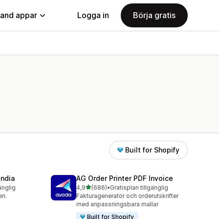
land appar
Logga in
Börja gratis
Built for Shopify
India
AG Order Printer PDF Invoice
av 5 stjärnor
änglig
4,9
(686)
•
Gratisplan tillgänglig
686 recensioner totalt
en.
Fakturagenerator och orderutskrifter
med anpassningsbara mallar
Built for Shopify