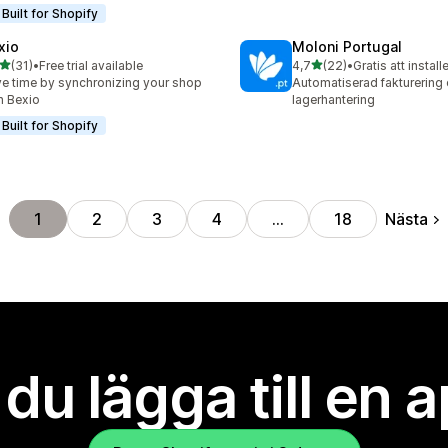
Built for Shopify
xio
Moloni Portugal
av 5 stjärnor
av 5 stjärnor
(31)
•
Free trial available
4,7
(22)
•
Gratis att install
recensioner totalt
22 recensioner totalt
e time by synchronizing your shop
Automatiserad fakturering
h Bexio
lagerhantering
Built for Shopify
Nästa
1
2
3
4
…
18
l du lägga till en 