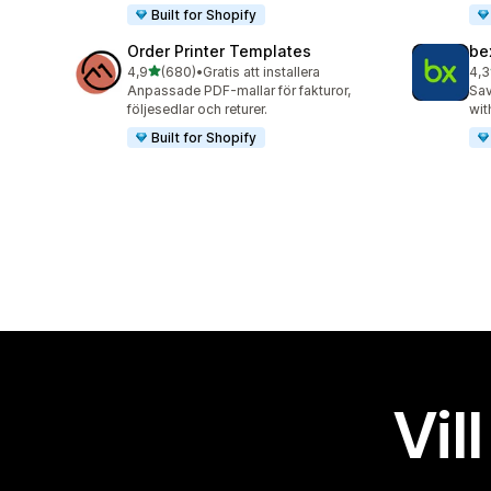
Built for Shopify
Order Printer Templates
be
av 5 stjärnor
4,9
(680)
•
Gratis att installera
4,3
680 recensioner totalt
31 
Anpassade PDF-mallar för fakturor,
Sav
följesedlar och returer.
wit
Built for Shopify
Vil