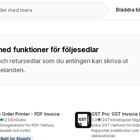
Bläddra b
med funktioner för följesedlar
ch retursedlar som du antingen kan skriva ut
delanden.
 Order Printer ‑ PDF Invoice
GST Pro: GST Invoice 
av 5 stjärnor
av 5 stjärnor
(233)
•
Gratis
5,0
(247)
•
Gratisplan tillg
 recensioner totalt
247 recensioner totalt
turagenerator för PDF-faktura,
Enkla GST-fakturor för Indi
jesedel och kvitto
Rapporter, kreditnotor och
deklarationer.
Built for Shopify