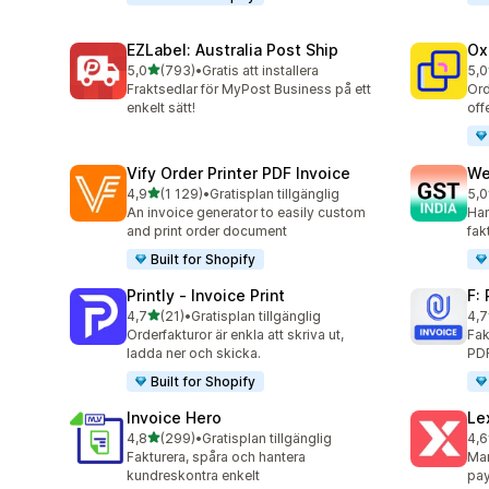
EZLabel: Australia Post Ship
Ox
av 5 stjärnor
5,0
(793)
•
Gratis att installera
5,0
793 recensioner totalt
161
Fraktsedlar för MyPost Business på ett
Ord
enkelt sätt!
off
Vify Order Printer PDF Invoice
We
av 5 stjärnor
4,9
(1 129)
•
Gratisplan tillgänglig
5,0
1129 recensioner totalt
442
An invoice generator to easily custom
Han
and print order document
fak
Built for Shopify
Printly ‑ Invoice Print
F:
av 5 stjärnor
4,7
(21)
•
Gratisplan tillgänglig
4,7
21 recensioner totalt
133
Orderfakturor är enkla att skriva ut,
Fak
ladda ner och skicka.
PDF
Built for Shopify
Invoice Hero
Le
av 5 stjärnor
4,8
(299)
•
Gratisplan tillgänglig
4,6
299 recensioner totalt
266
Fakturera, spåra och hantera
Man
kundreskontra enkelt
pa