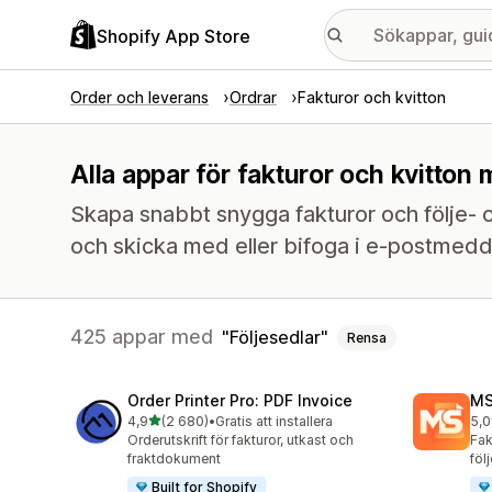
Shopify App Store
Order och leverans
Ordrar
Fakturor och kvitton
Alla appar för fakturor och kvitton 
Skapa snabbt snygga fakturor och följe- o
och skicka med eller bifoga i e-postmed
425 appar med
Följesedlar
Rensa
Order Printer Pro: PDF Invoice
MS
av 5 stjärnor
4,9
(2 680)
•
Gratis att installera
5,0
2680 recensioner totalt
233
Orderutskrift för fakturor, utkast och
Fak
fraktdokument
föl
Built for Shopify