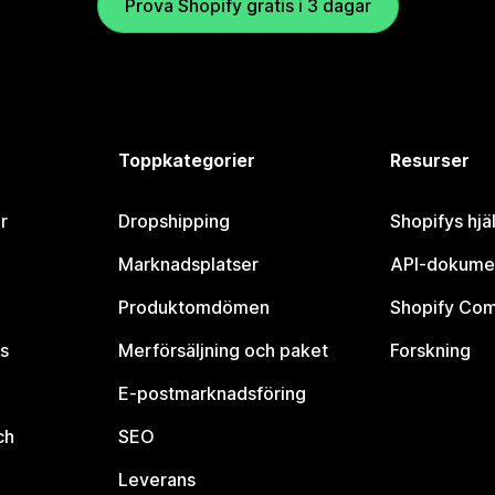
Prova Shopify gratis i 3 dagar
Toppkategorier
Resurser
r
Dropshipping
Shopifys hjä
Marknadsplatser
API-dokume
Produktomdömen
Shopify Co
s
Merförsäljning och paket
Forskning
E-postmarknadsföring
ch
SEO
Leverans