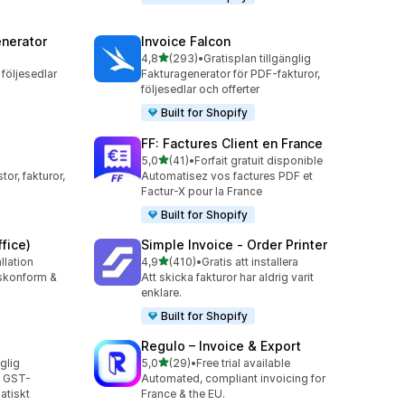
nerator
Invoice Falcon
av 5 stjärnor
4,8
(293)
•
Gratisplan tillgänglig
293 recensioner totalt
följesedlar
Fakturagenerator för PDF-fakturor,
följesedlar och offerter
Built for Shopify
FF: Factures Client en France
av 5 stjärnor
5,0
(41)
•
Forfait gratuit disponible
41 recensioner totalt
or, fakturor,
Automatisez vos factures PDF et
Factur-X pour la France
Built for Shopify
fice)
Simple Invoice ‑ Order Printer
av 5 stjärnor
llation
4,9
(410)
•
Gratis att installera
410 recensioner totalt
tskonform &
Att skicka fakturor har aldrig varit
enklare.
Built for Shopify
Regulo – Invoice & Export
av 5 stjärnor
nglig
5,0
(29)
•
Free trial available
29 recensioner totalt
h GST-
Automated, compliant invoicing for
atiskt
France & the EU.