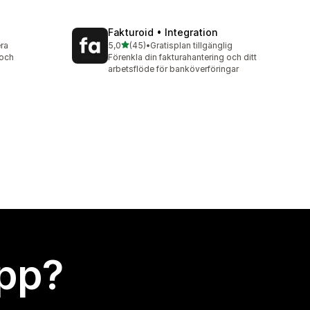
Fakturoid • Integration
av 5 stjärnor
era
5,0
(45)
•
Gratisplan tillgänglig
45 recensioner totalt
 och
Förenkla din fakturahantering och ditt
arbetsflöde för banköverföringar
app?