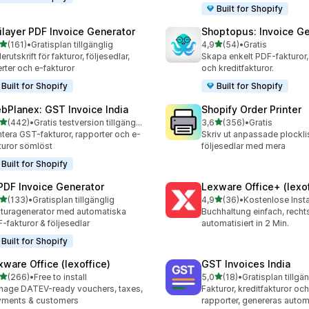
Built for Shopify
ilayer PDF Invoice Generator
Shoptopus: Invoice Ge
av 5 stjärnor
av 5 stjärnor
(161)
•
Gratisplan tillgänglig
4,9
(54)
•
Gratis
 recensioner totalt
54 recensioner totalt
erutskrift för fakturor, följesedlar,
Skapa enkelt PDF-fakturor, 
erter och e-fakturor
och kreditfakturor.
Built for Shopify
Built for Shopify
bPlanex: GST Invoice India
Shopify Order Printer
av 5 stjärnor
av 5 stjärnor
(442)
•
Gratis testversion tillgänglig
3,6
(356)
•
Gratis
 recensioner totalt
356 recensioner totalt
tera GST-fakturor, rapporter och e-
Skriv ut anpassade plocklist
turor sömlöst
följesedlar med mera
Built for Shopify
 PDF Invoice Generator
Lexware Office+ (lexof
av 5 stjärnor
av 5 stjärnor
(133)
•
Gratisplan tillgänglig
4,9
(36)
•
Kostenlose Insta
 recensioner totalt
36 recensioner totalt
turagenerator med automatiska
Buchhaltung einfach, rech
-fakturor & följesedlar
automatisiert in 2 Min.
Built for Shopify
xware Office (lexoffice)
GST Invoices India
av 5 stjärnor
av 5 stjärnor
(266)
•
Free to install
5,0
(18)
•
Gratisplan tillgä
 recensioner totalt
18 recensioner totalt
age DATEV-ready vouchers, taxes,
Fakturor, kreditfakturor oc
yments & customers
rapporter, genereras autom