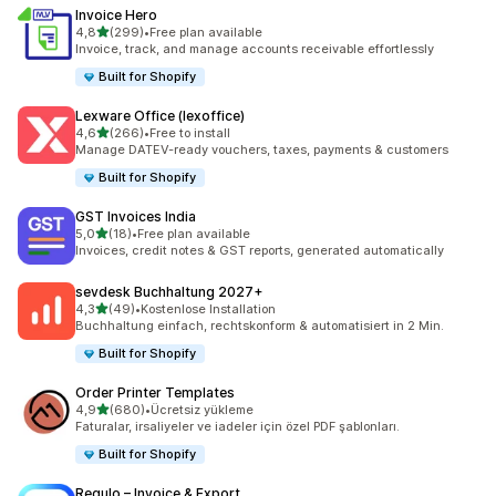
Invoice Hero
5 yıldız üzerinden
4,8
(299)
•
Free plan available
toplam 299 değerlendirme
Invoice, track, and manage accounts receivable effortlessly
Built for Shopify
Lexware Office (lexoffice)
5 yıldız üzerinden
4,6
(266)
•
Free to install
toplam 266 değerlendirme
Manage DATEV-ready vouchers, taxes, payments & customers
Built for Shopify
GST Invoices India
5 yıldız üzerinden
5,0
(18)
•
Free plan available
toplam 18 değerlendirme
Invoices, credit notes & GST reports, generated automatically
sevdesk Buchhaltung 2027+
5 yıldız üzerinden
4,3
(49)
•
Kostenlose Installation
toplam 49 değerlendirme
Buchhaltung einfach, rechtskonform & automatisiert in 2 Min.
Built for Shopify
Order Printer Templates
5 yıldız üzerinden
4,9
(680)
•
Ücretsiz yükleme
toplam 680 değerlendirme
Faturalar, irsaliyeler ve iadeler için özel PDF şablonları.
Built for Shopify
Regulo – Invoice & Export