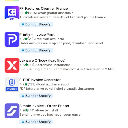
FF: Factures Client en France
5 yıldız üzerinden
5,0
(40)
•
Forfait gratuit disponible
toplam 40 değerlendirme
Automatisez vos factures PDF et Factur-X pour la France
Built for Shopify
Printly ‑ Invoice Print
5 yıldız üzerinden
4,7
(21)
•
Free plan available
toplam 21 değerlendirme
Order invoices are simple to print, download, and send.
Built for Shopify
Lexware Office+ (lexoffice)
5 yıldız üzerinden
4,8
(37)
•
Kostenlose Installation
toplam 37 değerlendirme
Buchhaltung einfach, rechtskonform & automatisiert in 2 Min.
F: PDF Invoice Generator
5 yıldız üzerinden
4,7
(133)
•
Ücretsiz plan mevcut
toplam 133 değerlendirme
PDF faturalar ve paket fişleri otomatik oluşturucu
Built for Shopify
Simple Invoice ‑ Order Printer
5 yıldız üzerinden
4,9
(411)
•
Free to install
toplam 411 değerlendirme
Sending invoices has never been easier.
Built for Shopify