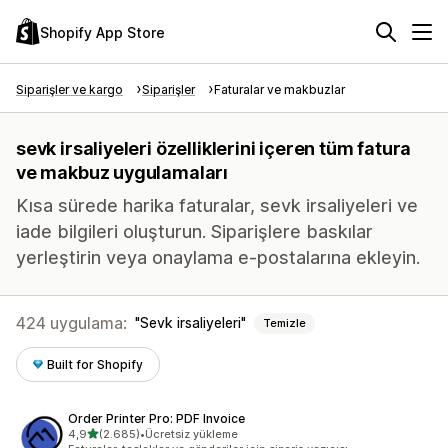
Shopify App Store
Siparişler ve kargo
Siparişler
Faturalar ve makbuzlar
sevk irsaliyeleri özelliklerini içeren tüm fatura
ve makbuz uygulamaları
Kısa sürede harika faturalar, sevk irsaliyeleri ve
iade bilgileri oluşturun. Siparişlere baskılar
yerleştirin veya onaylama e-postalarına ekleyin.
424 uygulama:
Sevk irsaliyeleri
Temizle
Built for Shopify
Order Printer Pro: PDF Invoice
5 yıldız üzerinden
4,9
(2.685)
•
Ücretsiz yükleme
toplam 2685 değerlendirme