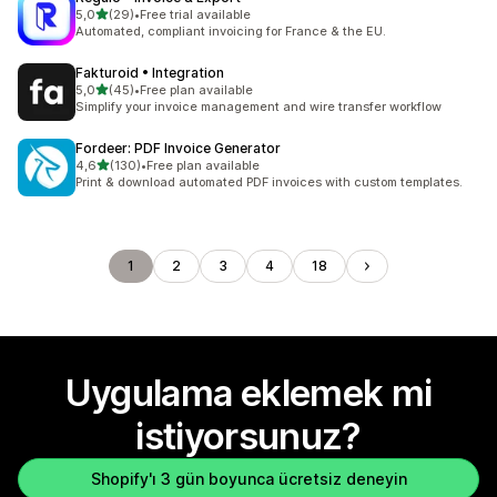
5 yıldız üzerinden
5,0
(29)
•
Free trial available
toplam 29 değerlendirme
Automated, compliant invoicing for France & the EU.
Fakturoid • Integration
5 yıldız üzerinden
5,0
(45)
•
Free plan available
toplam 45 değerlendirme
Simplify your invoice management and wire transfer workflow
Fordeer: PDF Invoice Generator
5 yıldız üzerinden
4,6
(130)
•
Free plan available
toplam 130 değerlendirme
Print & download automated PDF invoices with custom templates.
1
2
3
4
18
Uygulama eklemek mi
istiyorsunuz?
Shopify'ı 3 gün boyunca ücretsiz deneyin