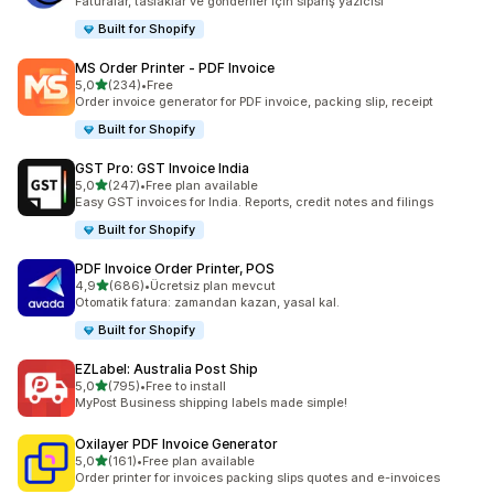
Faturalar, taslaklar ve gönderiler için sipariş yazıcısı
Built for Shopify
MS Order Printer ‑ PDF Invoice
5 yıldız üzerinden
5,0
(234)
•
Free
toplam 234 değerlendirme
Order invoice generator for PDF invoice, packing slip, receipt
Built for Shopify
GST Pro: GST Invoice India
5 yıldız üzerinden
5,0
(247)
•
Free plan available
toplam 247 değerlendirme
Easy GST invoices for India. Reports, credit notes and filings
Built for Shopify
PDF Invoice Order Printer, POS
5 yıldız üzerinden
4,9
(686)
•
Ücretsiz plan mevcut
toplam 686 değerlendirme
Otomatik fatura: zamandan kazan, yasal kal.
Built for Shopify
EZLabel: Australia Post Ship
5 yıldız üzerinden
5,0
(795)
•
Free to install
toplam 795 değerlendirme
MyPost Business shipping labels made simple!
Oxilayer PDF Invoice Generator
5 yıldız üzerinden
5,0
(161)
•
Free plan available
toplam 161 değerlendirme
Order printer for invoices packing slips quotes and e-invoices