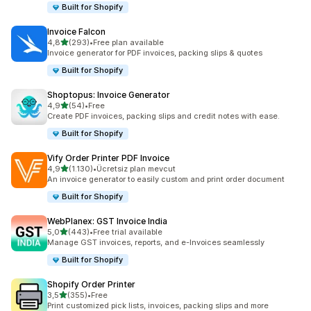
Built for Shopify
Invoice Falcon
5 yıldız üzerinden
4,8
(293)
•
Free plan available
toplam 293 değerlendirme
Invoice generator for PDF invoices, packing slips & quotes
Built for Shopify
Shoptopus: Invoice Generator
5 yıldız üzerinden
4,9
(54)
•
Free
toplam 54 değerlendirme
Create PDF invoices, packing slips and credit notes with ease.
Built for Shopify
Vify Order Printer PDF Invoice
5 yıldız üzerinden
4,9
(1.130)
•
Ücretsiz plan mevcut
toplam 1130 değerlendirme
An invoice generator to easily custom and print order document
Built for Shopify
WebPlanex: GST Invoice India
5 yıldız üzerinden
5,0
(443)
•
Free trial available
toplam 443 değerlendirme
Manage GST invoices, reports, and e-Invoices seamlessly
Built for Shopify
Shopify Order Printer
5 yıldız üzerinden
3,5
(355)
•
Free
toplam 355 değerlendirme
Print customized pick lists, invoices, packing slips and more