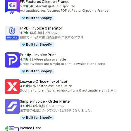
FF: Factures Client en France
5つ星中
5.0
(40)
•
Forfait gratuit disponible
合計レビュー数：40件
Automatisez vos factures PDF et Factur-X pour la France
Built for Shopify
F: PDF Invoice Generator
5つ星中
4.7
(133)
•
無料プランあり
合計レビュー数：133件
自動でPDF請求書と納品書を作成するアプリ
Built for Shopify
Printly ‑ Invoice Print
5つ星中
4.7
(22)
•
Free plan available
合計レビュー数：22件
Order invoices are simple to print, download, and send.
Built for Shopify
Lexware Office+ (lexoffice)
5つ星中
4.8
(37)
•
Kostenlose Installation
合計レビュー数：37件
Buchhaltung einfach, rechtskonform & automatisiert in 2 Min.
Simple Invoice ‑ Order Printer
5つ星中
4.9
(412)
•
無料インストール
合計レビュー数：412件
請求書の送信がかつてないほど簡単になりました。
Built for Shopify
Invoice Hero