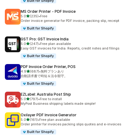
Built for Shopify
MS Order Printer ‑ PDF Invoice
5つ星中
5.0
(235)
•
Free
合計レビュー数：235件
Order invoice generator for PDF invoice, packing slip, receipt
Built for Shopify
GST Pro: GST Invoice India
5つ星中
5.0
(247)
•
Free plan available
合計レビュー数：247件
Easy GST invoices for India. Reports, credit notes and filings
Built for Shopify
PDF Invoice Order Printer, POS
5つ星中
4.9
(687)
•
無料プランあり
合計レビュー数：687件
自動請求書で時短＆法令順守。
Built for Shopify
EZLabel: Australia Post Ship
5つ星中
5.0
(797)
•
Free to install
合計レビュー数：797件
MyPost Business shipping labels made simple!
Oxilayer PDF Invoice Generator
5つ星中
5.0
(161)
•
Free plan available
合計レビュー数：161件
Order printer for invoices packing slips quotes and e-invoices
Built for Shopify