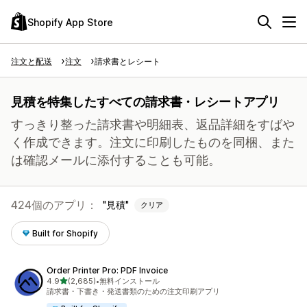
Shopify App Store
注文と配送
注文
請求書とレシート
見積を特集したすべての請求書・レシートアプリ
すっきり整った請求書や明細表、返品詳細をすばや
く作成できます。注文に印刷したものを同梱、また
は確認メールに添付することも可能。
424個のアプリ：
見積
クリア
Built for Shopify
Order Printer Pro: PDF Invoice
5つ星中
4.9
(2,685)
•
無料インストール
合計レビュー数：2685件
請求書・下書き・発送書類のための注文印刷アプリ