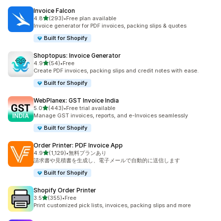
Invoice Falcon
5つ星中
4.8
(293)
•
Free plan available
合計レビュー数：293件
Invoice generator for PDF invoices, packing slips & quotes
Built for Shopify
Shoptopus: Invoice Generator
5つ星中
4.9
(54)
•
Free
合計レビュー数：54件
Create PDF invoices, packing slips and credit notes with ease.
Built for Shopify
WebPlanex: GST Invoice India
5つ星中
5.0
(443)
•
Free trial available
合計レビュー数：443件
Manage GST invoices, reports, and e-Invoices seamlessly
Built for Shopify
Order Printer: PDF Invoice App
5つ星中
4.9
(1,129)
•
無料プランあり
合計レビュー数：1129件
請求書や見積書を生成し、電子メールで自動的に送信します
Built for Shopify
Shopify Order Printer
5つ星中
3.5
(355)
•
Free
合計レビュー数：355件
Print customized pick lists, invoices, packing slips and more