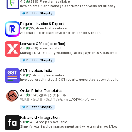
5つ星中
4.8
(299)
•
Free plan available
合計レビュー数：299件
Invoice, track, and manage accounts receivable effortlessly
Built for Shopify
Regulo – Invoice & Export
5つ星中
5.0
(29)
•
Free trial available
合計レビュー数：29件
Automated, compliant invoicing for France & the EU.
Lexware Office (lexoffice)
5つ星中
4.6
(266)
•
Free to install
合計レビュー数：266件
Manage DATEV-ready vouchers, taxes, payments & customers
Built for Shopify
GST Invoices India
5つ星中
5.0
(18)
•
Free plan available
合計レビュー数：18件
Invoices, credit notes & GST reports, generated automatically
Order Printer Templates
5つ星中
4.9
(680)
•
無料インストール
合計レビュー数：680件
請求書・納品書・返品用のカスタムPDFテンプレート。
Built for Shopify
Fakturoid • Integration
5つ星中
5.0
(45)
•
Free plan available
合計レビュー数：45件
Simplify your invoice management and wire transfer workflow