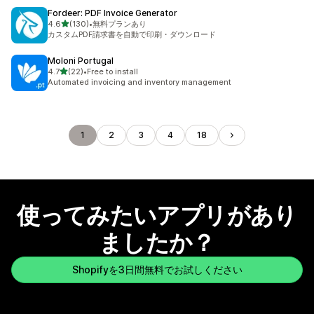
Fordeer: PDF Invoice Generator
5つ星中
4.6
(130)
•
無料プランあり
合計レビュー数：130件
カスタムPDF請求書を自動で印刷・ダウンロード
Moloni Portugal
5つ星中
4.7
(22)
•
Free to install
合計レビュー数：22件
Automated invoicing and inventory management
1
2
3
4
18
使ってみたいアプリがあり
ましたか？
Shopifyを3日間無料でお試しください