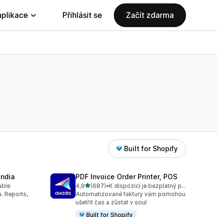
aplikace
Přihlásit se
Začít zdarma
Built for Shopify
India
PDF Invoice Order Printer, POS
z 5 hvězd
able
4,9
(687)
•
K dispozici je bezplatný plán
7
Celkový počet recenzí: 687
a. Reports,
Automatizované faktury vám pomohou
ušetřit čas a zůstat v soul
Built for Shopify