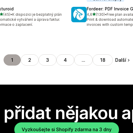
kturoid
Fordeer: PDF Invoice 
z 5 hvězd
z 5 hvězd
(45)
•
K dispozici je bezplatný plán
4,6
(130)
•
Free plan avail
kový počet recenzí: 45
Celkový počet recenzí: 13
omatické vytváření a úprava faktur.
Print & download automat
ormace o zaplacení.
invoices with custom temp
Další
1
2
3
4
…
18
přidat nějakou a
Vyzkoušejte si Shopify zdarma na 3 dny