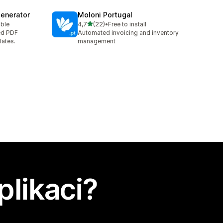
Generator
Moloni Portugal
z 5 hvězd
able
4,7
(22)
•
Free to install
0
Celkový počet recenzí: 22
ed PDF
Automated invoicing and inventory
lates.
management
plikaci?