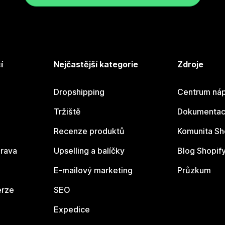
í
Nejčastější kategorie
Zdroje
Dropshipping
Centrum náp
Tržiště
Dokumentace
Recenze produktů
Komunita Sh
rava
Upselling a balíčky
Blog Shopif
E-mailový marketing
Průzkum
erze
SEO
Expedice