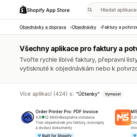
Shopify App Store
Objednávky a doprava
Objednávky
Faktury a potvrz
Všechny aplikace pro faktury a pot
Tvořte rychle líbivé faktury, přepravní lis
vytisknuté k objednávkám nebo k potvrz
Více aplikací (424) s:
Účtenky
Vymazat
Order Printer Pro: PDF Invoice
MS
z 5 hvězd
4,9
(2 684)
•
Bezplatná instalace
5,0
Celkový počet recenzí: 2684
Cel
Tisk objednávek pro faktury, koncepty
Ord
a dodací dokumenty
inv
Built for Shopify