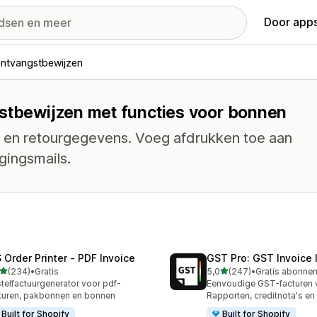
Door apps
ontvangstbewijzen
gstbewijzen met functies voor bonnen
 en retourgegevens. Voeg afdrukken toe aan
gingsmails.
 Order Printer ‑ PDF Invoice
GST Pro: GST Invoice 
van 5 sterren
van 5 sterren
(234)
•
Gratis
5,0
(247)
•
 recensies in totaal
247 recensies in totaal
telfactuurgenerator voor pdf-
Eenvoudige GST-facturen v
turen, pakbonnen en bonnen
Rapporten, creditnota's en
Built for Shopify
Built for Shopify