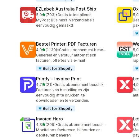
EZLabel: Australia Post Ship
Ox
van 5 sterren
5,0
(793)
•
Gratis te installeren
5,0
793 recensies in totaal
161
MyPost Business-verzendlabels
Bes
eenvoudig gemaakt!
pak
Bestel Printer: PDF Facturen
We
van 5 sterren
4,9
(1.130)
•
Gratis abonnement beschikbaar
5,0
1130 recensies in totaal
443
Genereer en verstuur automatisch
Beh
facturen, offertes via e-mail
rap
Built for Shopify
Printly ‑ Invoice Print
Le
van 5 sterren
4,7
(21)
•
Gratis abonnement beschikbaar
4,9
21 recensies in totaal
36 
Facturen van bestellingen zijn
Buc
eenvoudig af te drukken, te
aut
downloaden en te verzenden.
Built for Shopify
Invoice Hero
Le
van 5 sterren
4,8
(299)
•
Gratis abonnement beschikbaar
4,6
299 recensies in totaal
266
Moeiteloos factureren, bijhouden en
Man
debiteuren beheren
pa