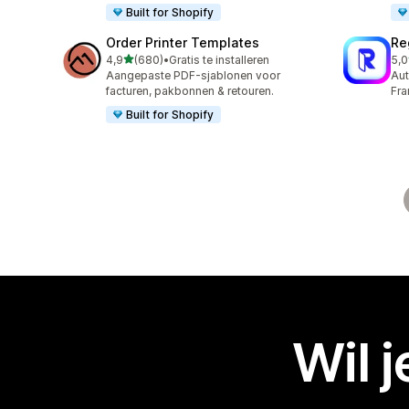
Built for Shopify
Order Printer Templates
Re
van 5 sterren
4,9
(680)
•
Gratis te installeren
5,0
680 recensies in totaal
29 
Aangepaste PDF-sjablonen voor
Aut
facturen, pakbonnen & retouren.
Fra
Built for Shopify
Wil 