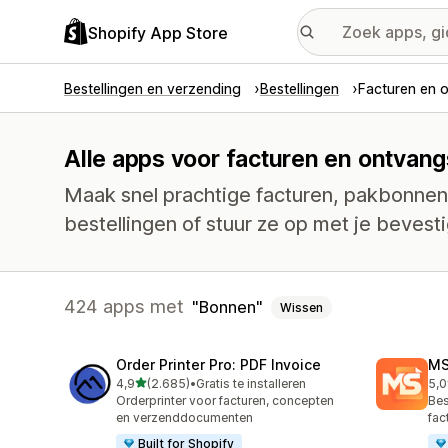
Shopify App Store
Bestellingen en verzending
Bestellingen
Facturen en 
Alle apps voor facturen en ontvan
Maak snel prachtige facturen, pakbonnen
bestellingen of stuur ze op met je bevesti
424 apps met
Bonnen
Wissen
Order Printer Pro: PDF Invoice
MS
van 5 sterren
4,9
(2.685)
•
Gratis te installeren
5,0
2685 recensies in totaal
234
Orderprinter voor facturen, concepten
Bes
en verzenddocumenten
fac
Built for Shopify