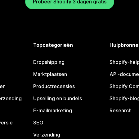
Probeer Shopify 3 dagen gratis
Topcategorieën
Hulpbronne
Dropshipping
Shopify-hel
n
Marktplaatsen
API-docume
pen
Productrecensies
Shopify Co
erzending
Upselling en bundels
Shopify-blo
E-mailmarketing
Research
ersie
SEO
Verzending