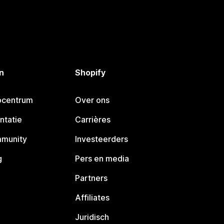
n
Shopify
pcentrum
Over ons
ntatie
Carrières
mmunity
Investeerders
g
Pers en media
Partners
Affiliates
Juridisch