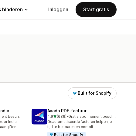
 bladeren
Inloggen
Start gratis
Built for Shopify
India
Avada PDF‑factuur
van 5 sterren
Gratis abonnement beschikbaar
4,9
(686)
•
Gratis abonnement beschikbaar
686 recensies in totaal
oor India.
Geautomatiseerde facturen helpen je
 aangiften
tijd te besparen en compli
Built for Shopify