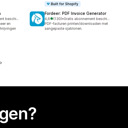
Built for Shopify
n
Fordeer: PDF Invoice Generator
van 5 sterren
Gratis abonnement beschikbaar
4,6
(130)
•
Gratis abonnement beschikbaar
130 recensies in totaal
heer en
PDF-facturen printen/downloaden met
rijvingen
aangepaste sjablonen.
egen?