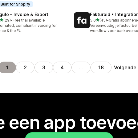
Built for Shopify
gulo – Invoice & Export
Fakturoid • Integratio
van 5 sterren
van 5 sterren
(29)
•
Free trial available
5,0
(45)
•
recensies in totaal
45 recensies in totaal
omated, compliant invoicing for
Vereenvoudig je factuurbe
nce & the EU.
workflow voor bankoversch
Volgende
1
2
3
4
…
18
je een app toevo