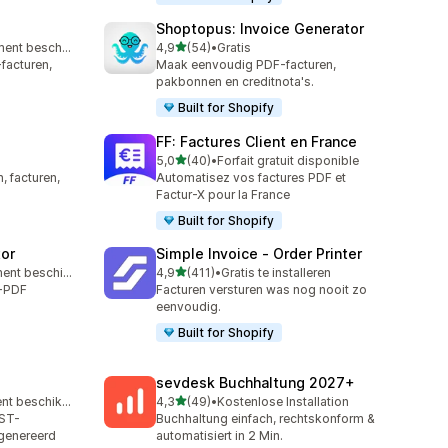
Shoptopus: Invoice Generator
van 5 sterren
Gratis abonnement beschikbaar
4,9
(54)
•
Gratis
54 recensies in totaal
facturen,
Maak eenvoudig PDF-facturen,
pakbonnen en creditnota's.
Built for Shopify
FF: Factures Client en France
van 5 sterren
5,0
(40)
•
Forfait gratuit disponible
40 recensies in totaal
, facturen,
Automatisez vos factures PDF et
Factur-X pour la France
Built for Shopify
tor
Simple Invoice ‑ Order Printer
van 5 sterren
Gratis abonnement beschikbaar
4,9
(411)
•
Gratis te installeren
411 recensies in totaal
o-PDF
Facturen versturen was nog nooit zo
eenvoudig.
Built for Shopify
sevdesk Buchhaltung 2027+
van 5 sterren
Gratis abonnement beschikbaar
4,3
(49)
•
Kostenlose Installation
49 recensies in totaal
GST-
Buchhaltung einfach, rechtskonform &
genereerd
automatisiert in 2 Min.