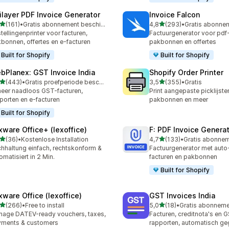
ilayer PDF Invoice Generator
Invoice Falcon
van 5 sterren
van 5 sterren
(161)
•
Gratis abonnement beschikbaar
4,8
(293)
•
 recensies in totaal
293 recensies in totaal
tellingenprinter voor facturen,
Factuurgenerator voor pdf-
bonnen, offertes en e-facturen
pakbonnen en offertes
Built for Shopify
Built for Shopify
bPlanex: GST Invoice India
Shopify Order Printer
van 5 sterren
van 5 sterren
(443)
•
Gratis proefperiode beschikbaar
3,5
(355)
•
Gratis
 recensies in totaal
355 recensies in totaal
eer naadloos GST-facturen,
Print aangepaste picklijsten
porten en e-facturen
pakbonnen en meer
Built for Shopify
xware Office+ (lexoffice)
F: PDF Invoice Genera
van 5 sterren
van 5 sterren
(36)
•
Kostenlose Installation
4,7
(133)
•
recensies in totaal
133 recensies in totaal
hhaltung einfach, rechtskonform &
Factuurgenerator met aut
omatisiert in 2 Min.
facturen en pakbonnen
Built for Shopify
xware Office (lexoffice)
GST Invoices India
van 5 sterren
van 5 sterren
(266)
•
Free to install
5,0
(18)
•
 recensies in totaal
18 recensies in totaal
age DATEV-ready vouchers, taxes,
Facturen, creditnota's en 
yments & customers
rapporten, automatisch ge