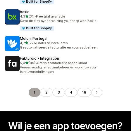
Built for Shopify
bexio
van 5 sterren
4,3
(31)
•
Free trial available
31 recensies in totaal
Save time by synchronizing your shop with Bexio
Built for Shopify
Moloni Portugal
van 5 sterren
4,7
(22)
•
Gratis te installeren
22 recensies in totaal
Geautomatiseerde facturatie en voorraadbeheer
Fakturoid • Integration
van 5 sterren
5,0
(45)
•
Gratis abonnement beschikbaar
45 recensies in totaal
Vereenvoudig je factuurbeheer en workflow voor
bankoverschrijvingen
1
2
3
4
18
Wil je een app toevoegen?