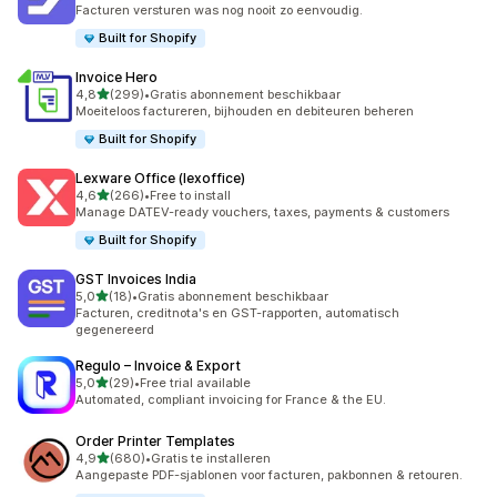
410 recensies in totaal
Facturen versturen was nog nooit zo eenvoudig.
Built for Shopify
Invoice Hero
van 5 sterren
4,8
(299)
•
Gratis abonnement beschikbaar
299 recensies in totaal
Moeiteloos factureren, bijhouden en debiteuren beheren
Built for Shopify
Lexware Office (lexoffice)
van 5 sterren
4,6
(266)
•
Free to install
266 recensies in totaal
Manage DATEV-ready vouchers, taxes, payments & customers
Built for Shopify
GST Invoices India
van 5 sterren
5,0
(18)
•
Gratis abonnement beschikbaar
18 recensies in totaal
Facturen, creditnota's en GST-rapporten, automatisch
gegenereerd
Regulo – Invoice & Export
van 5 sterren
5,0
(29)
•
Free trial available
29 recensies in totaal
Automated, compliant invoicing for France & the EU.
Order Printer Templates
van 5 sterren
4,9
(680)
•
Gratis te installeren
680 recensies in totaal
Aangepaste PDF-sjablonen voor facturen, pakbonnen & retouren.