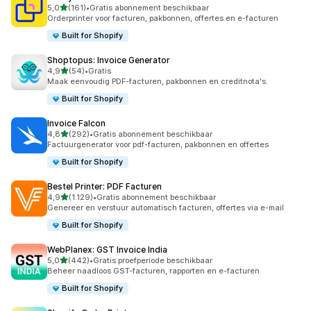
van 5 sterren
5,0
(161)
•
Gratis abonnement beschikbaar
161 recensies in totaal
Orderprinter voor facturen, pakbonnen, offertes en e-facturen
Built for Shopify
Shoptopus: Invoice Generator
van 5 sterren
4,9
(54)
•
Gratis
54 recensies in totaal
Maak eenvoudig PDF-facturen, pakbonnen en creditnota's.
Built for Shopify
Invoice Falcon
van 5 sterren
4,8
(292)
•
Gratis abonnement beschikbaar
292 recensies in totaal
Factuurgenerator voor pdf-facturen, pakbonnen en offertes
Built for Shopify
Bestel Printer: PDF Facturen
van 5 sterren
4,9
(1.129)
•
Gratis abonnement beschikbaar
1129 recensies in totaal
Genereer en verstuur automatisch facturen, offertes via e-mail
Built for Shopify
WebPlanex: GST Invoice India
van 5 sterren
5,0
(442)
•
Gratis proefperiode beschikbaar
442 recensies in totaal
Beheer naadloos GST-facturen, rapporten en e-facturen
Built for Shopify