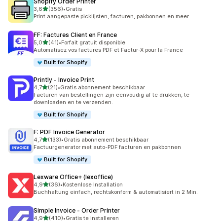
Shopify Order Printer
van 5 sterren
3,6
(356)
•
Gratis
356 recensies in totaal
Print aangepaste picklijsten, facturen, pakbonnen en meer
FF: Factures Client en France
van 5 sterren
5,0
(41)
•
Forfait gratuit disponible
41 recensies in totaal
Automatisez vos factures PDF et Factur-X pour la France
Built for Shopify
Printly ‑ Invoice Print
van 5 sterren
4,7
(21)
•
Gratis abonnement beschikbaar
21 recensies in totaal
Facturen van bestellingen zijn eenvoudig af te drukken, te
downloaden en te verzenden.
Built for Shopify
F: PDF Invoice Generator
van 5 sterren
4,7
(133)
•
Gratis abonnement beschikbaar
133 recensies in totaal
Factuurgenerator met auto-PDF facturen en pakbonnen
Built for Shopify
Lexware Office+ (lexoffice)
van 5 sterren
4,9
(36)
•
Kostenlose Installation
36 recensies in totaal
Buchhaltung einfach, rechtskonform & automatisiert in 2 Min.
Simple Invoice ‑ Order Printer
van 5 sterren
4,9
(410)
•
Gratis te installeren