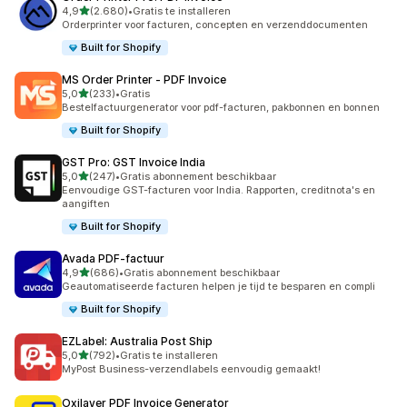
van 5 sterren
4,9
(2.680)
•
Gratis te installeren
2680 recensies in totaal
Orderprinter voor facturen, concepten en verzenddocumenten
Built for Shopify
MS Order Printer ‑ PDF Invoice
van 5 sterren
5,0
(233)
•
Gratis
233 recensies in totaal
Bestelfactuurgenerator voor pdf-facturen, pakbonnen en bonnen
Built for Shopify
GST Pro: GST Invoice India
van 5 sterren
5,0
(247)
•
Gratis abonnement beschikbaar
247 recensies in totaal
Eenvoudige GST-facturen voor India. Rapporten, creditnota's en
aangiften
Built for Shopify
Avada PDF‑factuur
van 5 sterren
4,9
(686)
•
Gratis abonnement beschikbaar
686 recensies in totaal
Geautomatiseerde facturen helpen je tijd te besparen en compli
Built for Shopify
EZLabel: Australia Post Ship
van 5 sterren
5,0
(792)
•
Gratis te installeren
792 recensies in totaal
MyPost Business-verzendlabels eenvoudig gemaakt!
Oxilayer PDF Invoice Generator