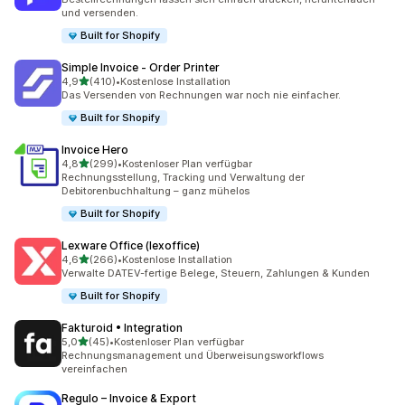
und versenden.
Built for Shopify
Simple Invoice ‑ Order Printer
von 5 Sternen
4,9
(410)
•
Kostenlose Installation
410 Rezensionen insgesamt
Das Versenden von Rechnungen war noch nie einfacher.
Built for Shopify
Invoice Hero
von 5 Sternen
4,8
(299)
•
Kostenloser Plan verfügbar
299 Rezensionen insgesamt
Rechnungsstellung, Tracking und Verwaltung der
Debitorenbuchhaltung – ganz mühelos
Built for Shopify
Lexware Office (lexoffice)
von 5 Sternen
4,6
(266)
•
Kostenlose Installation
266 Rezensionen insgesamt
Verwalte DATEV-fertige Belege, Steuern, Zahlungen & Kunden
Built for Shopify
Fakturoid • Integration
von 5 Sternen
5,0
(45)
•
Kostenloser Plan verfügbar
45 Rezensionen insgesamt
Rechnungsmanagement und Überweisungsworkflows
vereinfachen
Regulo – Invoice & Export