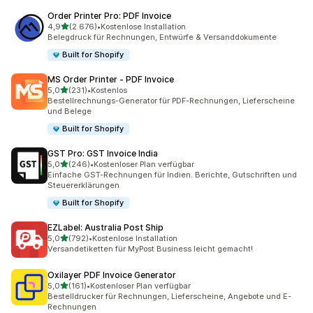
Order Printer Pro: PDF Invoice
von 5 Sternen
4,9
(2.676)
•
Kostenlose Installation
2676 Rezensionen insgesamt
Belegdruck für Rechnungen, Entwürfe & Versanddokumente
Built for Shopify
MS Order Printer ‑ PDF Invoice
von 5 Sternen
5,0
(231)
•
Kostenlos
231 Rezensionen insgesamt
Bestellrechnungs-Generator für PDF-Rechnungen, Lieferscheine
und Belege
Built for Shopify
GST Pro: GST Invoice India
von 5 Sternen
5,0
(246)
•
Kostenloser Plan verfügbar
246 Rezensionen insgesamt
Einfache GST-Rechnungen für Indien. Berichte, Gutschriften und
Steuererklärungen
Built for Shopify
EZLabel: Australia Post Ship
von 5 Sternen
5,0
(792)
•
Kostenlose Installation
792 Rezensionen insgesamt
Versandetiketten für MyPost Business leicht gemacht!
Oxilayer PDF Invoice Generator
von 5 Sternen
5,0
(161)
•
Kostenloser Plan verfügbar
161 Rezensionen insgesamt
Bestelldrucker für Rechnungen, Lieferscheine, Angebote und E-
Rechnungen