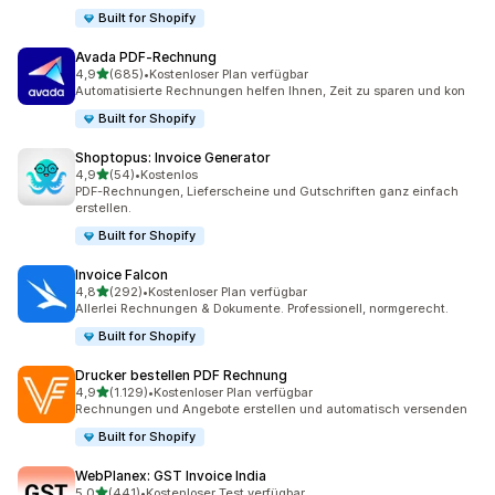
Built for Shopify
Avada PDF‑Rechnung
von 5 Sternen
4,9
(685)
•
Kostenloser Plan verfügbar
685 Rezensionen insgesamt
Automatisierte Rechnungen helfen Ihnen, Zeit zu sparen und kon
Built for Shopify
Shoptopus: Invoice Generator
von 5 Sternen
4,9
(54)
•
Kostenlos
54 Rezensionen insgesamt
PDF-Rechnungen, Lieferscheine und Gutschriften ganz einfach
erstellen.
Built for Shopify
Invoice Falcon
von 5 Sternen
4,8
(292)
•
Kostenloser Plan verfügbar
292 Rezensionen insgesamt
Allerlei Rechnungen & Dokumente. Professionell, normgerecht.
Built for Shopify
Drucker bestellen PDF Rechnung
von 5 Sternen
4,9
(1.129)
•
Kostenloser Plan verfügbar
1129 Rezensionen insgesamt
Rechnungen und Angebote erstellen und automatisch versenden
Built for Shopify
WebPlanex: GST Invoice India
von 5 Sternen
5,0
(441)
•
Kostenloser Test verfügbar