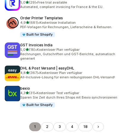
von 5 Sternen
5,0
(29)
•
Free trial available
29 Rezensionen insgesamt
Automated, compliant invoicing for France & the EU.
Order Printer Templates
von 5 Sternen
4,9
(681)
•
Kostenlose Installation
681 Rezensionen insgesamt
PDF-Vorlagen für Rechnungen, Lieferscheine & Retouren.
Built for Shopify
GST Invoices India
von 5 Sternen
5,0
(18)
•
Kostenloser Plan verfügbar
18 Rezensionen insgesamt
Rechnungen, Gutschriften und GST-Berichte, automatisch
generiert
DHL & Post Versand | easyDHL
von 5 Sternen
4,8
(367)
•
Kostenloser Plan verfügbar
367 Rezensionen insgesamt
All-Inclusive-Lösung für einen reibungslosen DHL-Versand!
bexio
von 5 Sternen
4,3
(31)
•
Kostenloser Test verfügbar
31 Rezensionen insgesamt
Sparen Sie Zeit durch Ihres Shops mit Bexio synchronisieren
Built for Shopify
1
2
3
4
18