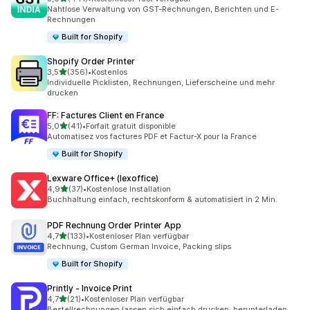
441 Rezensionen insgesamt
Nahtlose Verwaltung von GST-Rechnungen, Berichten und E-
Rechnungen
Built for Shopify
Shopify Order Printer
von 5 Sternen
3,5
(356)
•
Kostenlos
356 Rezensionen insgesamt
Individuelle Picklisten, Rechnungen, Lieferscheine und mehr
drucken
FF: Factures Client en France
von 5 Sternen
5,0
(41)
•
Forfait gratuit disponible
41 Rezensionen insgesamt
Automatisez vos factures PDF et Factur-X pour la France
Built for Shopify
Lexware Office+ (lexoffice)
von 5 Sternen
4,9
(37)
•
Kostenlose Installation
37 Rezensionen insgesamt
Buchhaltung einfach, rechtskonform & automatisiert in 2 Min.
PDF Rechnung Order Printer App
von 5 Sternen
4,7
(133)
•
Kostenloser Plan verfügbar
133 Rezensionen insgesamt
Rechnung, Custom German Invoice, Packing slips
Built for Shopify
Printly ‑ Invoice Print
von 5 Sternen
4,7
(21)
•
Kostenloser Plan verfügbar
21 Rezensionen insgesamt
Bestellrechnungen lassen sich einfach drucken, herunterladen