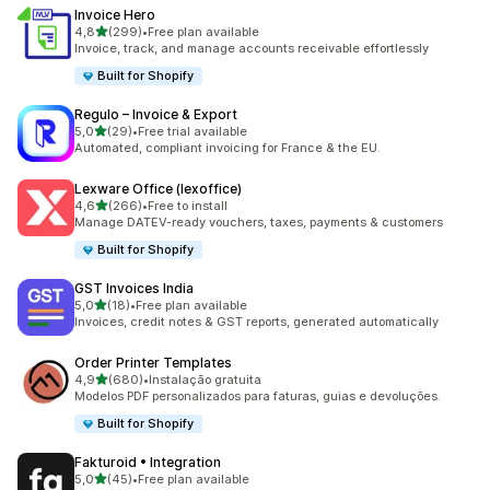
Invoice Hero
de 5 estrelas
4,8
(299)
•
Free plan available
299 total de avaliações
Invoice, track, and manage accounts receivable effortlessly
Built for Shopify
Regulo – Invoice & Export
de 5 estrelas
5,0
(29)
•
Free trial available
29 total de avaliações
Automated, compliant invoicing for France & the EU.
Lexware Office (lexoffice)
de 5 estrelas
4,6
(266)
•
Free to install
266 total de avaliações
Manage DATEV-ready vouchers, taxes, payments & customers
Built for Shopify
GST Invoices India
de 5 estrelas
5,0
(18)
•
Free plan available
18 total de avaliações
Invoices, credit notes & GST reports, generated automatically
Order Printer Templates
de 5 estrelas
4,9
(680)
•
Instalação gratuita
680 total de avaliações
Modelos PDF personalizados para faturas, guias e devoluções.
Built for Shopify
Fakturoid • Integration
de 5 estrelas
5,0
(45)
•
Free plan available
45 total de avaliações