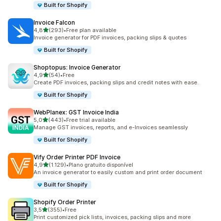
Built for Shopify
Invoice Falcon
de 5 estrelas
4,8
(293)
•
Free plan available
293 total de avaliações
Invoice generator for PDF invoices, packing slips & quotes
Built for Shopify
Shoptopus: Invoice Generator
de 5 estrelas
4,9
(54)
•
Free
54 total de avaliações
Create PDF invoices, packing slips and credit notes with ease.
Built for Shopify
WebPlanex: GST Invoice India
de 5 estrelas
5,0
(443)
•
Free trial available
443 total de avaliações
Manage GST invoices, reports, and e-Invoices seamlessly
Built for Shopify
Vify Order Printer PDF Invoice
de 5 estrelas
4,9
(1.129)
•
Plano gratuito disponível
1129 total de avaliações
An invoice generator to easily custom and print order document
Built for Shopify
Shopify Order Printer
de 5 estrelas
3,5
(355)
•
Free
355 total de avaliações
Print customized pick lists, invoices, packing slips and more