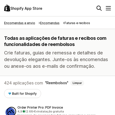
Shopify App Store
Encomendas e envio
Encomendas
Faturas e recibos
Todas as aplicações de faturas e recibos com
funcionalidades de reembolsos
Crie faturas, guias de remessa e detalhes de
devolução elegantes. Junte-os às encomendas
ou anexe-os aos e-mails de confirmação.
424 aplicações com
Reembolsos
Limpar
Built for Shopify
Order Printer Pro: PDF Invoice
de 5 estrelas
4,9
(2.684)
•
Instalação gratuita
2684 total de avaliações