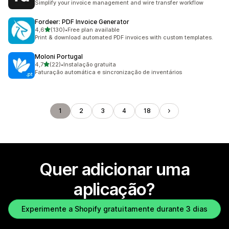
Simplify your invoice management and wire transfer workflow
Fordeer: PDF Invoice Generator
de 5 estrelas
4,6
(130)
•
Free plan available
130 total de avaliações
Print & download automated PDF invoices with custom templates.
Moloni Portugal
de 5 estrelas
4,7
(22)
•
Instalação gratuita
22 total de avaliações
Faturação automática e sincronização de inventários
1
2
3
4
18
Quer adicionar uma
aplicação?
Experimente a Shopify gratuitamente durante 3 dias