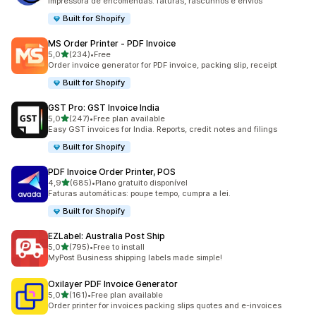
Impressora de encomendas: faturas, rascunhos e envios
Built for Shopify
MS Order Printer ‑ PDF Invoice
de 5 estrelas
5,0
(234)
•
Free
234 total de avaliações
Order invoice generator for PDF invoice, packing slip, receipt
Built for Shopify
GST Pro: GST Invoice India
de 5 estrelas
5,0
(247)
•
Free plan available
247 total de avaliações
Easy GST invoices for India. Reports, credit notes and filings
Built for Shopify
PDF Invoice Order Printer, POS
de 5 estrelas
4,9
(685)
•
Plano gratuito disponível
685 total de avaliações
Faturas automáticas: poupe tempo, cumpra a lei.
Built for Shopify
EZLabel: Australia Post Ship
de 5 estrelas
5,0
(795)
•
Free to install
795 total de avaliações
MyPost Business shipping labels made simple!
Oxilayer PDF Invoice Generator
de 5 estrelas
5,0
(161)
•
Free plan available
161 total de avaliações
Order printer for invoices packing slips quotes and e-invoices