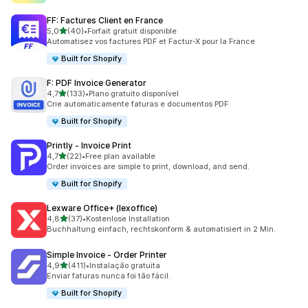
FF: Factures Client en France
de 5 estrelas
5,0
(40)
•
Forfait gratuit disponible
40 total de avaliações
Automatisez vos factures PDF et Factur-X pour la France
Built for Shopify
F: PDF Invoice Generator
de 5 estrelas
4,7
(133)
•
Plano gratuito disponível
133 total de avaliações
Crie automaticamente faturas e documentos PDF
Built for Shopify
Printly ‑ Invoice Print
de 5 estrelas
4,7
(22)
•
Free plan available
22 total de avaliações
Order invoices are simple to print, download, and send.
Built for Shopify
Lexware Office+ (lexoffice)
de 5 estrelas
4,8
(37)
•
Kostenlose Installation
37 total de avaliações
Buchhaltung einfach, rechtskonform & automatisiert in 2 Min.
Simple Invoice ‑ Order Printer
de 5 estrelas
4,9
(411)
•
Instalação gratuita
411 total de avaliações
Enviar faturas nunca foi tão fácil.
Built for Shopify