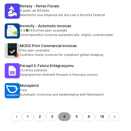
Notasy ‑ Notas Fiscais
A partir de $5/mês
Mantenha sua empresa em dia com a Receita Federal
Invoicify ‑ Automatic Invoices
เต็ม 5 ดาว
4.9
(44)
•
Free plan available
ทั้งหมด 44 รีวิว
Send beautiful invoices automatically. Highly customizable.
MODS Print Commercial Invoices
Free plan available
Customs-ready invoices for compliant global shipping.
Paraşüt E‑Fatura Entegrasyonu
Ücretsiz yükleme
Siparişlerinizi otomatik Paraşüt e-faturaya çevirin.
Moneybird
Free
Automatic invoicing and bookkeeping with Moneybird
1
2
3
4
5
6
18