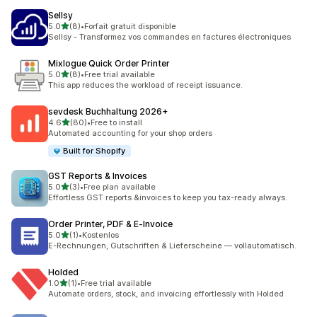
Sellsy
เต็ม 5 ดาว
5.0
(8)
•
Forfait gratuit disponible
ทั้งหมด 8 รีวิว
Sellsy - Transformez vos commandes en factures électroniques
Mixlogue Quick Order Printer
เต็ม 5 ดาว
5.0
(8)
•
Free trial available
ทั้งหมด 8 รีวิว
This app reduces the workload of receipt issuance.
sevdesk Buchhaltung 2026+
เต็ม 5 ดาว
4.6
(80)
•
Free to install
ทั้งหมด 80 รีวิว
Automated accounting for your shop orders
Built for Shopify
GST Reports & Invoices
เต็ม 5 ดาว
5.0
(3)
•
Free plan available
ทั้งหมด 3 รีวิว
Effortless GST reports &invoices to keep you tax-ready always.
Order Printer, PDF & E‑Invoice
เต็ม 5 ดาว
5.0
(1)
•
Kostenlos
ทั้งหมด 1 รีวิว
E-Rechnungen, Gutschriften & Lieferscheine — vollautomatisch.
Holded
เต็ม 5 ดาว
1.0
(1)
•
Free trial available
ทั้งหมด 1 รีวิว
Automate orders, stock, and invoicing effortlessly with Holded