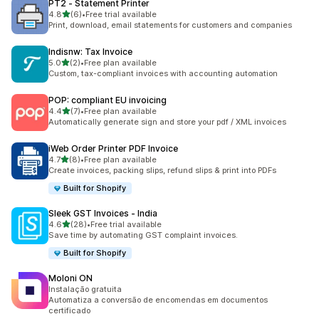
PT2 ‑ Statement Printer
เต็ม 5 ดาว
4.8
(6)
•
Free trial available
ทั้งหมด 6 รีวิว
Print, download, email statements for customers and companies
Indisnw: Tax Invoice
เต็ม 5 ดาว
5.0
(2)
•
Free plan available
ทั้งหมด 2 รีวิว
Custom, tax-compliant invoices with accounting automation
POP: compliant EU invoicing
เต็ม 5 ดาว
4.4
(7)
•
Free plan available
ทั้งหมด 7 รีวิว
Automatically generate sign and store your pdf / XML invoices
iWeb Order Printer PDF Invoice
เต็ม 5 ดาว
4.7
(8)
•
Free plan available
ทั้งหมด 8 รีวิว
Create invoices, packing slips, refund slips & print into PDFs
Built for Shopify
Sleek GST Invoices ‑ India
เต็ม 5 ดาว
4.6
(28)
•
Free trial available
ทั้งหมด 28 รีวิว
Save time by automating GST complaint invoices.
Built for Shopify
Moloni ON
Instalação gratuita
Automatiza a conversão de encomendas em documentos
certificado