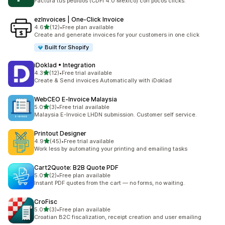
Factura tus pedidos (CDFI 4.0 México) con pocos clicks.
ezInvoices | One‑Click Invoice
เต็ม 5 ดาว
4.6
(12)
•
Free plan available
ทั้งหมด 12 รีวิว
Create and generate invoices for your customers in one click
Built for Shopify
iDoklad • Integration
เต็ม 5 ดาว
4.3
(12)
•
Free trial available
ทั้งหมด 12 รีวิว
Create & Send invoices Automatically with iDoklad
WebCEO E‑Invoice Malaysia
เต็ม 5 ดาว
5.0
(3)
•
Free trial available
ทั้งหมด 3 รีวิว
Malaysia E-Invoice LHDN submission. Customer self service.
Printout Designer
เต็ม 5 ดาว
4.9
(45)
•
Free trial available
ทั้งหมด 45 รีวิว
Work less by automating your printing and emailing tasks
Cart2Quote: B2B Quote PDF
เต็ม 5 ดาว
5.0
(2)
•
Free plan available
ทั้งหมด 2 รีวิว
Instant PDF quotes from the cart — no forms, no waiting.
CroFisc
เต็ม 5 ดาว
5.0
(3)
•
Free plan available
ทั้งหมด 3 รีวิว
Croatian B2C fiscalization, receipt creation and user emailing