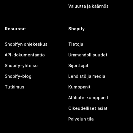
Valuutta ja käännös
Resurssit
Shopify
Shopifyn ohjekeskus
Tietoja
API-dokumentaatio
Uramahdollisuudet
Shopify-yhteisö
Sijoittajat
Shopify-blogi
Lehdistö ja media
Tutkimus
Kumppanit
Affiliate-kumppanit
Oikeudelliset asiat
Palvelun tila