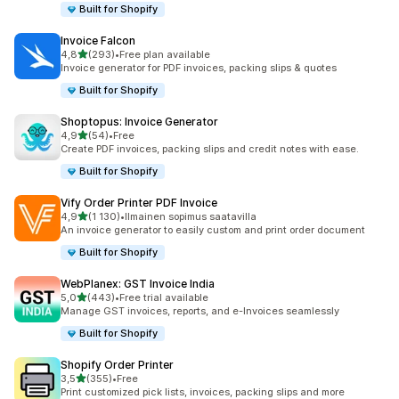
Built for Shopify
Invoice Falcon
/ 5 tähteä
4,8
(293)
•
Free plan available
293 arvostelua yhteensä
Invoice generator for PDF invoices, packing slips & quotes
Built for Shopify
Shoptopus: Invoice Generator
/ 5 tähteä
4,9
(54)
•
Free
54 arvostelua yhteensä
Create PDF invoices, packing slips and credit notes with ease.
Built for Shopify
Vify Order Printer PDF Invoice
/ 5 tähteä
4,9
(1 130)
•
Ilmainen sopimus saatavilla
1130 arvostelua yhteensä
An invoice generator to easily custom and print order document
Built for Shopify
WebPlanex: GST Invoice India
/ 5 tähteä
5,0
(443)
•
Free trial available
443 arvostelua yhteensä
Manage GST invoices, reports, and e-Invoices seamlessly
Built for Shopify
Shopify Order Printer
/ 5 tähteä
3,5
(355)
•
Free
355 arvostelua yhteensä
Print customized pick lists, invoices, packing slips and more