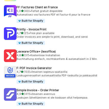
FF: Factures Client en France
/ 5 tähteä
5,0
(40)
•
Forfait gratuit disponible
40 arvostelua yhteensä
Automatisez vos factures PDF et Factur-X pour la France
Built for Shopify
Printly ‑ Invoice Print
/ 5 tähteä
4,7
(21)
•
Free plan available
21 arvostelua yhteensä
Order invoices are simple to print, download, and send.
Built for Shopify
Lexware Office+ (lexoffice)
/ 5 tähteä
4,8
(37)
•
Kostenlose Installation
37 arvostelua yhteensä
Buchhaltung einfach, rechtskonform & automatisiert in 2 Min.
F: PDF Invoice Generator
/ 5 tähteä
4,7
(133)
•
Ilmainen sopimus saatavilla
133 arvostelua yhteensä
Laskugeneraattori automaattisilla PDF-laskuilla ja pakkauslist
Built for Shopify
Simple Invoice ‑ Order Printer
/ 5 tähteä
4,9
(411)
•
Ilmainen asennus
411 arvostelua yhteensä
Laskujen lähettäminen ei ole koskaan ollut helpompaa.
Built for Shopify