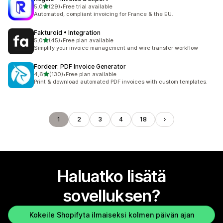
/ 5 tähteä
5,0
(29)
•
Free trial available
29 arvostelua yhteensä
Automated, compliant invoicing for France & the EU.
Fakturoid • Integration
/ 5 tähteä
5,0
(45)
•
Free plan available
45 arvostelua yhteensä
Simplify your invoice management and wire transfer workflow
Fordeer: PDF Invoice Generator
/ 5 tähteä
4,6
(130)
•
Free plan available
130 arvostelua yhteensä
Print & download automated PDF invoices with custom templates.
1
2
3
4
18
Haluatko lisätä
sovelluksen?
Kokeile Shopifyta ilmaiseksi kolmen päivän ajan