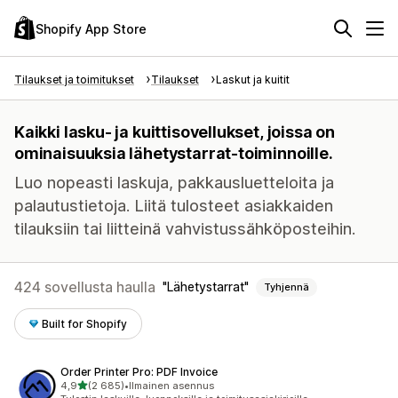
Shopify App Store
Tilaukset ja toimitukset
Tilaukset
Laskut ja kuitit
Kaikki lasku- ja kuittisovellukset, joissa on
ominaisuuksia lähetystarrat-toiminnoille.
Luo nopeasti laskuja, pakkausluetteloita ja
palautustietoja. Liitä tulosteet asiakkaiden
tilauksiin tai liitteinä vahvistussähköposteihin.
424 sovellusta haulla
Lähetystarrat
Tyhjennä
Built for Shopify
Order Printer Pro: PDF Invoice
/ 5 tähteä
4,9
(2 685)
•
Ilmainen asennus
2685 arvostelua yhteensä