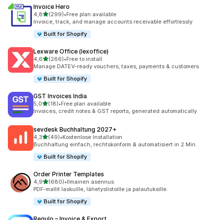
Invoice Hero
/ 5 tähteä
4,8
(299)
•
Free plan available
299 arvostelua yhteensä
Invoice, track, and manage accounts receivable effortlessly
Built for Shopify
Lexware Office (lexoffice)
/ 5 tähteä
4,6
(266)
•
Free to install
266 arvostelua yhteensä
Manage DATEV-ready vouchers, taxes, payments & customers
Built for Shopify
GST Invoices India
/ 5 tähteä
5,0
(18)
•
Free plan available
18 arvostelua yhteensä
Invoices, credit notes & GST reports, generated automatically
sevdesk Buchhaltung 2027+
/ 5 tähteä
4,3
(49)
•
Kostenlose Installation
49 arvostelua yhteensä
Buchhaltung einfach, rechtskonform & automatisiert in 2 Min.
Built for Shopify
Order Printer Templates
/ 5 tähteä
4,9
(680)
•
Ilmainen asennus
680 arvostelua yhteensä
PDF-mallit laskuille, lähetyslistoille ja palautuksille.
Built for Shopify
Regulo – Invoice & Export