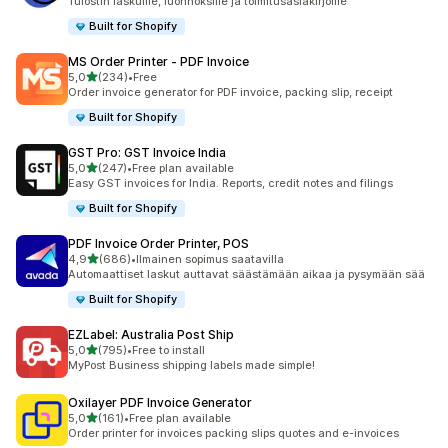
Tulostin laskuille, luonnoksille ja toimitusasiakirjoille
Built for Shopify
MS Order Printer ‑ PDF Invoice
/ 5 tähteä
5,0
(234)
•
Free
234 arvostelua yhteensä
Order invoice generator for PDF invoice, packing slip, receipt
Built for Shopify
GST Pro: GST Invoice India
/ 5 tähteä
5,0
(247)
•
Free plan available
247 arvostelua yhteensä
Easy GST invoices for India. Reports, credit notes and filings
Built for Shopify
PDF Invoice Order Printer, POS
/ 5 tähteä
4,9
(686)
•
Ilmainen sopimus saatavilla
686 arvostelua yhteensä
Automaattiset laskut auttavat säästämään aikaa ja pysymään sää
Built for Shopify
EZLabel: Australia Post Ship
/ 5 tähteä
5,0
(795)
•
Free to install
795 arvostelua yhteensä
MyPost Business shipping labels made simple!
Oxilayer PDF Invoice Generator
/ 5 tähteä
5,0
(161)
•
Free plan available
161 arvostelua yhteensä
Order printer for invoices packing slips quotes and e-invoices