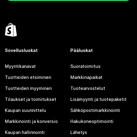
Sovellusluokat
Pääluokat
Myyntikanavat
Suoratoimitus
Tuotteiden etsiminen
Markkinapaikat
Tuotteiden myyminen
Tuotearvostelut
Tilaukset ja toimitukset
Lisämyynti ja tuotepaketit
Kaupan suunnittelu
Sähköpostimarkkinointi
Markkinointi ja konversio
Hakukoneoptimointi
Kaupan hallinnointi
Lähetys